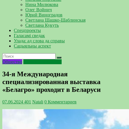
Нина Милюкова
Олег Войнич
Юрий Виноградов
Светлана Шашко-Шаблинская
Светлана Кукуть
Спецпроекты
Галасамі сведак
Улада: ад слова да справы
Сацыяльны аспект
Общество
Сельское хозяйство
34-я Международная
специализированная выставка
«Белагро» проходит в Беларуси
07.06.2024
401
Natali
0 Комментариев