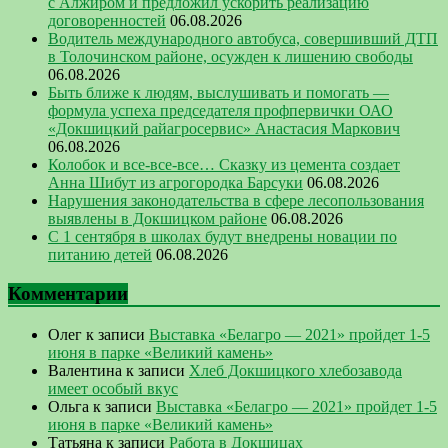
с Алжиром и предложил ускорить реализацию
договоренностей
06.08.2026
Водитель международного автобуса, совершивший ДТП
в Толочинском районе, осужден к лишению свободы
06.08.2026
Быть ближе к людям, выслушивать и помогать —
формула успеха председателя профпервички ОАО
«Докшицкий райагросервис» Анастасия Маркович
06.08.2026
Колобок и все-все-все… Сказку из цемента создает
Анна Шибут из агрогородка Барсуки
06.08.2026
Нарушения законодательства в сфере лесопользования
выявлены в Докшицком районе
06.08.2026
С 1 сентября в школах будут внедрены новации по
питанию детей
06.08.2026
Комментарии
Олег
к записи
Выставка «Белагро — 2021» пройдет 1-5
июня в парке «Великий камень»
Валентина
к записи
Хлеб Докшицкого хлебозавода
имеет особый вкус
Ольга
к записи
Выставка «Белагро — 2021» пройдет 1-5
июня в парке «Великий камень»
Татьяна
к записи
Работа в Докшицах