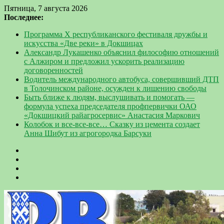
Пятница, 7 августа 2026
Последнее:
Программа Х республиканского фестиваля дружбы и
искусства «Две реки» в Докшицах
Александр Лукашенко объяснил философию отношений
с Алжиром и предложил ускорить реализацию
договоренностей
Водитель международного автобуса, совершивший ДТП
в Толочинском районе, осужден к лишению свободы
Быть ближе к людям, выслушивать и помогать —
формула успеха председателя профпервички ОАО
«Докшицкий райагросервис» Анастасия Маркович
Колобок и все-все-все… Сказку из цемента создает
Анна Шибут из агрогородка Барсуки