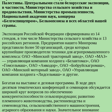
Палестины. Центральными стали белорусские экспозиции,
в частности, Министерства сельского хозяйства и
продовольствия, Министерства промышленности,
Национальной академии наук, концерна
«Белгоспищепром», Белкоопсоюза и всех областей нашей
страны.
Экспозиция Российской Федерации сформирована из 14
стендов, в том числе Министерства сельского хозяйства и 13
российских регионов. Предприятия нашего Минпрома
представили более 50 организаций, среди которых
крупнейшие производители техники для агропромышленного
комплекса: ОАО «Минский тракторный завод», ОАО «МАЗ»
— управляющая компания холдинга «Белавтомаз», ОАО
«Гомсельмаш», ОАО «Амкодор», ОАО «Бобруйскагромаш»,
ОАО «Минский моторный завод», ОАО «Управляющая
компания холдинга «Лидсельмаш» и другие.
Богатая на выставке и деловая программа. В ходе двух
десятков тематических конференций и семинаров обсуждается
широкий круг вопросов по обеспечению
конкурентоспособности сельхозпродукции; развитию
племенного животноводства, растениеводства и
семеноводства, сельскохозяйственного машиностроения,
аграрного образования и науки. Значительное внимание