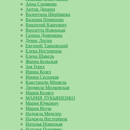
Анна Синякова
Антон Дрокин
Валентина Щербакова
Валерия Пименова
Викентий Карпович
Виолетта Новицкая
Галина Деменкова
Денис Логин
Евгений Тарновский
Елена Нестеренок
Елена Шавель
Жанна Бельская
Зоя Терех
Ирина Козел
Ирина Сесицкая
Канстанцін Міхмель
Людмила Милковская
Мария Коляго
МАРИЯ ЛУКЬЯНЕНКО
Мария Ючкович
Мария Януш
Надежда Мяделец
Надежда Нестерёнок
Наталья Новицкая
Наталья Портянко