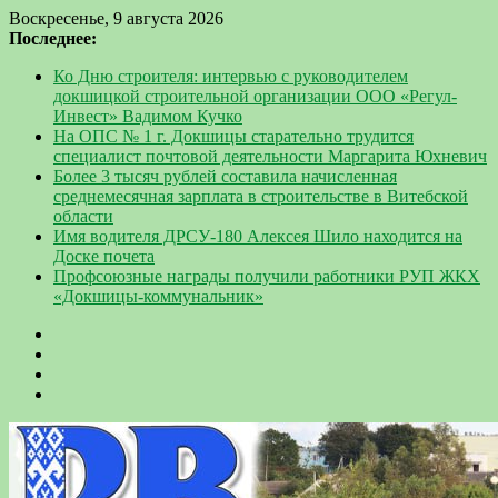
Воскресенье, 9 августа 2026
Последнее:
Ко Дню строителя: интервью с руководителем
докшицкой строительной организации ООО «Регул-
Инвест» Вадимом Кучко
На ОПС № 1 г. Докшицы старательно трудится
специалист почтовой деятельности Маргарита Юхневич
Более 3 тысяч рублей составила начисленная
среднемесячная зарплата в строительстве в Витебской
области
Имя водителя ДРСУ-180 Алексея Шило находится на
Доске почета
Профсоюзные награды получили работники РУП ЖКХ
«Докшицы-коммунальник»