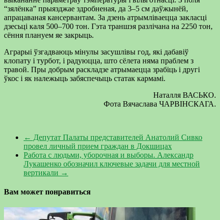
“зялёнка” прыязджае здробненая, да 3–5 см даўжынёй,
апрацаваная кансервантам. За дзень атрымліваецца закласці
дзесьці каля 500–700 тон. Гэта траншэя разлічана на 2250 тон,
сёння плануем яе закрыць.
Аграрыі ўзгадваюць мінулы засушлівы год, які дабавіў
клопату і турбот, і радуюцца, што сёлета няма праблем з
травой. Пры добрым раскладзе атрымаецца зрабіць і другі
ўкос і як належыць забяспечыць статак кармамі.
Наталля ВАСЬКО.
Фота Вячаслава ЧАРВІНСКАГА.
←
Депутат Палаты представителей Анатолий Сивко
провел личный прием граждан в Докшицах
Работа с людьми, уборочная и выборы. Александр
Лукашенко обозначил ключевые задачи для местной
вертикали
→
Вам может понравиться