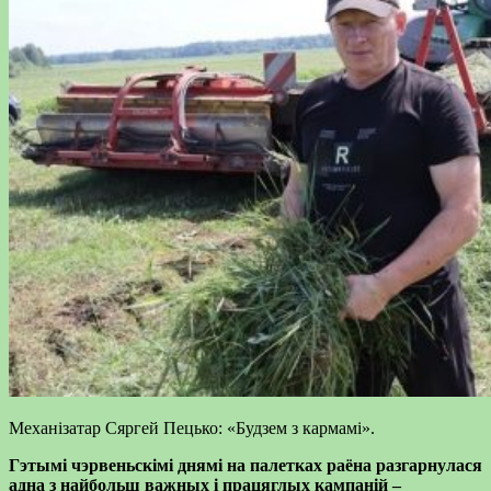
Механізатар Сяргей Пецько: «Будзем з кармамі».
Гэтымі чэрвеньскімі днямі на палетках раёна разгарнулася
адна з найбольш важных і працяглых кампаній –