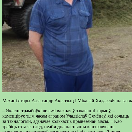
Механізатары Аляксандр Аксючыц і Мікалай Хадасевіч на за
– Якасць трамбоўкі вельмі важная ў захаванні кармоў, –
каменціруе тым часам аграном Уладзіслаў Сямёнаў, які сочыць
за тэхналогіяй, адзначае колькасць прывезенай масы. – Каб
зрабіць гэта як след, неабходна пастаянна кантраляваць
выкананне параметраў тэмпературы і вільготнасці. З поля