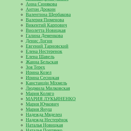
Анна Синякова
Антон Дрокин
Валентина Щербакова
Валерия Пименова
Викентий Карпович
Виолетта Новицкая
Галина Деменкова
Денис Логин
Евгений Тарновский
Елена Нестеренок
Елена Шавель
Жанна Бельская
Зоя Терех
Ирина Козел
Ирина Сесицкая
Канстанцін Міхмель
Людмила Милковская
Мария Коляго
МАРИЯ ЛУКЬЯНЕНКО
Мария Ючкович
Мария Януш
Надежда Мяделец
Надежда Нестерёнок
Наталья Новицкая
Наталья Портянко