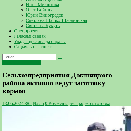
Нина Милюкова
Олег Войнич
Юрий Виноградов
Светлана Шашко-Шаблинская
Светлана Кукуть
Спецпроекты
Галасамі сведак
Улада: ад слова да справы
Сацыяльны аспект
Сельское хозяйство
Сельхозпредприятия Докшицкого
района активно ведут заготовку
кормов
13.06.2024
385
Natali
0 Комментариев
кормозаготовка