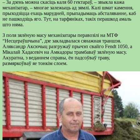
– За дзень можна скасіць каля 60 гектараў, – звыкла кажа
механізатар, – многае залежыць ад зямлі. Калі шмат камення,
прыходзіцца ехаць марудней, прыпадымаць абсталяванне, каб
не пашкодзіць яго. Тут, на тарфяніках, такіх перашкод амаль
што няма.
З поля зялёную масу механізатары перавозілі на МТФ
“Несцераўшчына”, дзе закладвалася сянажная траншэя.
Аляксандр Аксючыц разгружаў прычэп свайго Fendt 1050, а
Мікалай Хадасевіч на Амкадоры трамбаваў зялёную масу.
Акуратна, з веданнем справы, ён падсоўваў траву,
размяркоўваў яе тонкім слоем.