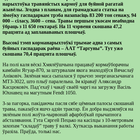
нарыхтоўка травяністых кармоў для буйной рагатай
жывёлы. Згодна з планам, для грамадскага статка на
зімоўку гаспадаркам трэба назапасіць 83 200 тон сенажу, 94
000 – сіласу, 3600 – сена. Травы першым укосам неабходна
ўбраць з 11 650 гектараў. На 11 чэрвеня скошана 47,2
працэнта ад запланаваных плошчаў.
Высокі тэмп корманарыхтоўкі трымае адна з самых
буйных гаспадарак раёна – ААТ “Таргуны”. Тут ужо
скошана 70,4 працэнта плошчаў.
На полі каля вёскі Хмялёўшчына працаваў кормаўборачны
камбайн Ягуар-870, за штурвалам якога знаходзіўся Вячаслаў
Аніковіч. Зялёная маса сыпалася ў прычэп энерганасычанага
МТЗ-3022, што плыў паралельна. Ім кіраваў Аляксандр
Касцюковіч. Пад’ехаў і чакаў сваёй чаргі на загрузку Васіль
Юхнавец на магутным Fendt 1050.
З-за пагорка, пакідаючы пасля сябе цёмныя палосы скошанай
травы, паказаўся яшчэ адзін трактар. Ён добра выдзяляўся на
зялёным полі жоўта-чырвонай афарбоўкай прычапнога
абсталявання. Гэта Сяргей Пецько на касілцы з 10-метровым
захопам “складаў” траву ў валкі. Хуткасць выканання работы
ўразіла. Праўда, толькі нас.