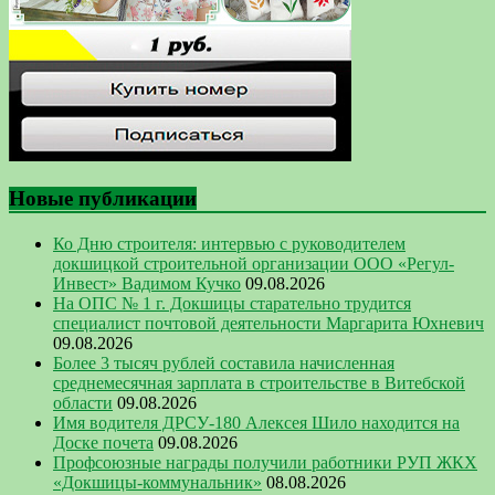
Новые публикации
Ко Дню строителя: интервью с руководителем
докшицкой строительной организации ООО «Регул-
Инвест» Вадимом Кучко
09.08.2026
На ОПС № 1 г. Докшицы старательно трудится
специалист почтовой деятельности Маргарита Юхневич
09.08.2026
Более 3 тысяч рублей составила начисленная
среднемесячная зарплата в строительстве в Витебской
области
09.08.2026
Имя водителя ДРСУ-180 Алексея Шило находится на
Доске почета
09.08.2026
Профсоюзные награды получили работники РУП ЖКХ
«Докшицы-коммунальник»
08.08.2026