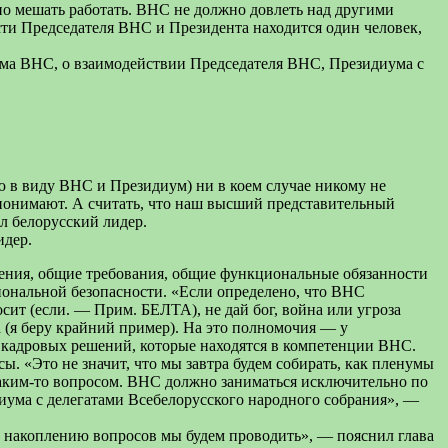
но мешать работать. ВНС не должно довлеть над другими
сти Председателя ВНС и Президента находится один человек,
ума ВНС, о взаимодействии Председателя ВНС, Президиума с
ею в виду ВНС и Президиум) ни в коем случае никому не
о понимают. А считать, что наш высший представительный
ил белорусский лидер.
идер.
жения, общие требования, общие функциональные обязанности
циональной безопасности. «Если определено, что ВНС
ит (если. — Прим. БЕЛТА), не дай бог, война или угроза
 (я беру крайний пример). На это полномочия — у
и кадровых решений, которые находятся в компетенции ВНС.
. «Это не значит, что мы завтра будем собирать, как пленумы
ы каким-то вопросом. ВНС должно заниматься исключительно по
иума с делегатами Всебелорусского народного собрания», —
По накоплению вопросов мы будем проводить», — пояснил глава