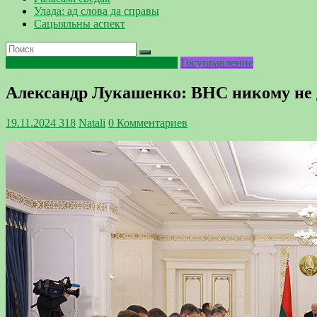
Улада: ад слова да справы
Сацыяльны аспект
Всебелорусское народное собрание
Госуправление
Александр Лукашенко: ВНС никому не д
19.11.2024
318
Natali
0 Комментариев