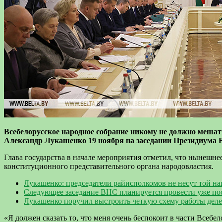
Всебелорусское народное собрание никому не должно мешать
Александр Лукашенко 19 ноября на заседании Президиума В
Глава государства в начале мероприятия отметил, что нынешн
конституционного представительного органа народовластия.
Лукашенко: председатели райисполкомов не несут той на
Следующее заседание ВНС планируется провести уже по
Лукашенко поручил выстроить четкую схему работы деле
«Я должен сказать то, что меня очень беспокоит в части Всебе