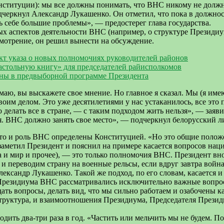
онституции): мы все должны понимать, что ВНС никому не долж
дчеркнул Александр Лукашенко. Он отметил, что пока в должно
ь себе большие проблемы», — предостерег глава государства.
ых аспектов деятельности ВНС (например, о структуре Президи
смотрение, он решил вынести на обсуждение.
кт указа о новых полномочиях руководителей районов
«настольную книгу» для председателей райисполкомов
ены в предвыборной программе Президента
маю, вы выскажете свое мнение. Но главное я сказал. Мы (я им
воим делом. Это уже десятилетиями у нас устаканилось, все эт
 делать все в стране, — с таким подходом жить нельзя», — заяв
я. ВНС должно занять свое место», — подчеркнул белорусский л
есто и роль ВНС определены Конституцией. «Но это общие поло
— заметил Президент и пояснил на примере касается вопросов на
и мир и прочее), — это только полномочия ВНС. Президент внос
 переводим страну на военные рельсы, если вдруг завтра война
ександр Лукашенко. Такой же подход, по его словам, касается 
 Президиума ВНС рассматривались исключительно важные вопросы
уждать вопросы, делать вид, что мы сильно работаем и озабочен
труктура, и взаимоотношения Президиума, Председателя Презид
дить два-три раза в год. «Частить или мельчить мы не будем. 