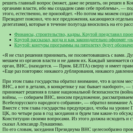
решить главный вопрос (может, даже не решить, он решен в К
органами власти, ибо мы создадим сами себе проблемы», — по
этого, естественно, не произойдет. «Но потом мы можем создат
Президент пояснил, что все предложения, касающиеся отдельн
делегатами), которые в течение полугода вносились на его рас
Финансы, строительство, кадры. Крутой представил прое
Крутой рассказал, когда и как законодательно оформят 
Крутой: контуры программы на пятилетку будут обознач
«Я не стал решения принимать, не посоветовавшись с вами. Ду
мешаем из органов власти и не давим их. Каждый занимается с
орган, ВНС, (находится. — Прим. БЕЛТА) сверху и имеет право
«Еще раз повторяю: никакого дублирования, никакого давлени
При этом глава государства обратил внимание, что в целом м
ВНС, а вот в деталях, в конкретике у нас бывает наоборот», 
принимает решения в плане национальной безопасности (война 
войны, — собираем ВНС, вносим предложение, рассматриваем и
Всебелорусского народного собрания», — обратил внимание Ал
Вместе с тем глава государства предупредил, чтобы на уровне
ЦК, по четыре раза в год заседания и будем там какие-то обс
Конституции своими вопросами. Из этого должна исходить и с
сказал Александр Лукашенко.
По его словам, заседания Президиума ВНС целесообразно прово