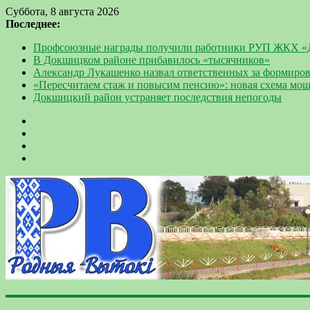
Суббота, 8 августа 2026
Последнее:
Профсоюзные награды получили работники РУП ЖКХ 
В Докшицком районе прибавилось «тысячников»
Александр Лукашенко назвал ответственных за формиров
«Пересчитаем стаж и повысим пенсию»: новая схема мо
Докшицкий район устраняет последствия непогоды