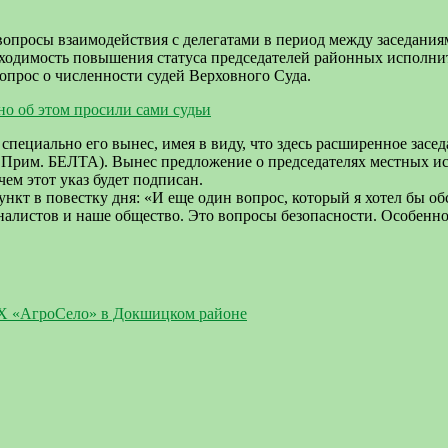
опросы взаимодействия с делегатами в период между заседани
бходимость повышения статуса председателей районных исполнит
вопрос о численности судей Верховного Суда.
о об этом просили сами судьи
 специально его вынес, имея в виду, что здесь расширенное за
 Прим. БЕЛТА). Вынес предложение о председателях местных и
чем этот указ будет подписан.
кт в повестку дня: «И еще один вопрос, который я хотел бы об
алистов и наше общество. Это вопросы безопасности. Особенно 
ФХ «АгроСело» в Докшицком районе