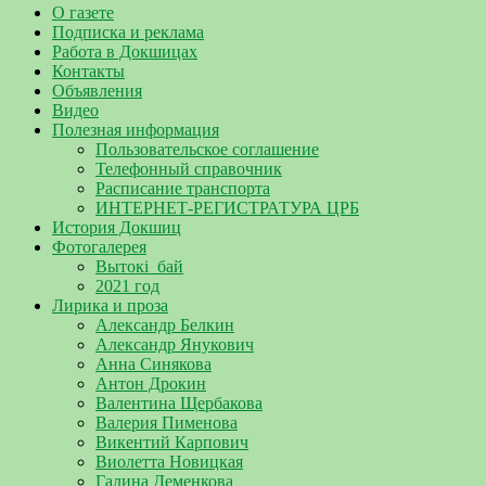
О газете
Подписка и реклама
Работа в Докшицах
Контакты
Объявления
Видео
Полезная информация
Пользовательское соглашение
Телефонный справочник
Расписание транспорта
ИНТЕРНЕТ-РЕГИСТРАТУРА ЦРБ
История Докшиц
Фотогалерея
Вытокі_бай
2021 год
Лирика и проза
Александр Белкин
Александр Янукович
Анна Синякова
Антон Дрокин
Валентина Щербакова
Валерия Пименова
Викентий Карпович
Виолетта Новицкая
Галина Деменкова