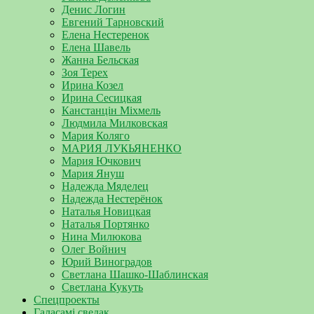
Денис Логин
Евгений Тарновский
Елена Нестеренок
Елена Шавель
Жанна Бельская
Зоя Терех
Ирина Козел
Ирина Сесицкая
Канстанцін Міхмель
Людмила Милковская
Мария Коляго
МАРИЯ ЛУКЬЯНЕНКО
Мария Ючкович
Мария Януш
Надежда Мяделец
Надежда Нестерёнок
Наталья Новицкая
Наталья Портянко
Нина Милюкова
Олег Войнич
Юрий Виноградов
Светлана Шашко-Шаблинская
Светлана Кукуть
Спецпроекты
Галасамі сведак