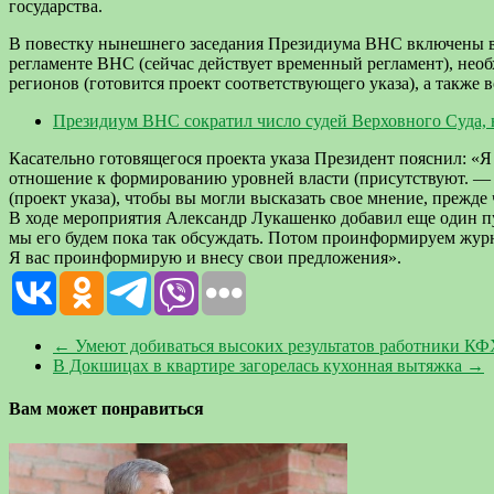
государства.
В повестку нынешнего заседания Президиума ВНС включены в
регламенте ВНС (сейчас действует временный регламент), нео
регионов (готовится проект соответствующего указа), а также 
Президиум ВНС сократил число судей Верховного Суда, н
Касательно готовящегося проекта указа Президент пояснил: «Я
отношение к формированию уровней власти (присутствуют. —
(проект указа), чтобы вы могли высказать свое мнение, прежде 
В ходе мероприятия Александр Лукашенко добавил еще один пун
мы его будем пока так обсуждать. Потом проинформируем журн
Я вас проинформирую и внесу свои предложения».
←
Умеют добиваться высоких результатов работники К
В Докшицах в квартире загорелась кухонная вытяжка
→
Вам может понравиться