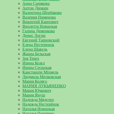
Анна Синякова
Антон Дрокин
Валентина Щербакова
Валерия Пименова
Викентий Карпович
Виолетта Новицкая
Галина Деменкова
Денис Логин
Евгений Тарновский
Елена Нестеренок
Елена Шавель
Жанна Бельская
Зоя Терех
Ирина Козел
Ирина Сесицкая
Канстанцін Міхмель
Людмила Милковская
Мария Коляго
МАРИЯ ЛУКЬЯНЕНКО
Мария Ючкович
Мария Януш
Надежда Мяделец
Надежда Нестерёнок
Наталья Новицкая
Наталья Портянко