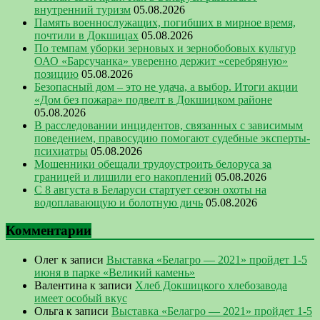
внутренний туризм
05.08.2026
Память военнослужащих, погибших в мирное время,
почтили в Докшицах
05.08.2026
По темпам уборки зерновых и зернобобовых культур
ОАО «Барсучанка» уверенно держит «серебряную»
позицию
05.08.2026
Безопасный дом – это не удача, а выбор. Итоги акции
«Дом без пожара» подвелт в Докшицком районе
05.08.2026
В расследовании инцидентов, связанных с зависимым
поведением, правосудию помогают судебные эксперты-
психиатры
05.08.2026
Мошенники обещали трудоустроить белоруса за
границей и лишили его накоплений
05.08.2026
С 8 августа в Беларуси стартует сезон охоты на
водоплавающую и болотную дичь
05.08.2026
Комментарии
Олег
к записи
Выставка «Белагро — 2021» пройдет 1-5
июня в парке «Великий камень»
Валентина
к записи
Хлеб Докшицкого хлебозавода
имеет особый вкус
Ольга
к записи
Выставка «Белагро — 2021» пройдет 1-5