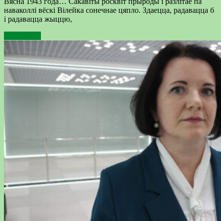
Вясна 1943 года… Сакавіты росквіт прыроды і разлітае па
наваколлі вёскі Вілейка сонечнае цяпло. Здаецца, радавацца б
і радавацца жыццю,
Подробнее