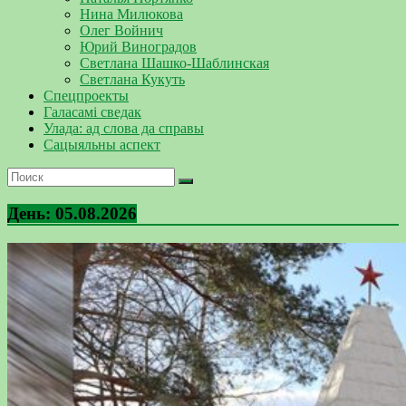
Нина Милюкова
Олег Войнич
Юрий Виноградов
Светлана Шашко-Шаблинская
Светлана Кукуть
Спецпроекты
Галасамі сведак
Улада: ад слова да справы
Сацыяльны аспект
День:
05.08.2026