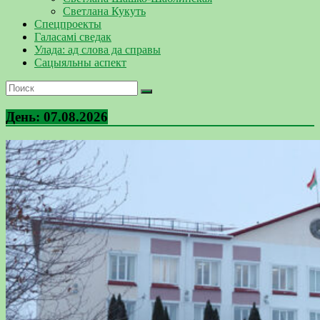
Светлана Кукуть
Спецпроекты
Галасамі сведак
Улада: ад слова да справы
Сацыяльны аспект
День:
07.08.2026