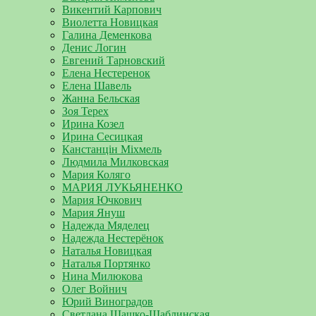
Викентий Карпович
Виолетта Новицкая
Галина Деменкова
Денис Логин
Евгений Тарновский
Елена Нестеренок
Елена Шавель
Жанна Бельская
Зоя Терех
Ирина Козел
Ирина Сесицкая
Канстанцін Міхмель
Людмила Милковская
Мария Коляго
МАРИЯ ЛУКЬЯНЕНКО
Мария Ючкович
Мария Януш
Надежда Мяделец
Надежда Нестерёнок
Наталья Новицкая
Наталья Портянко
Нина Милюкова
Олег Войнич
Юрий Виноградов
Светлана Шашко-Шаблинская