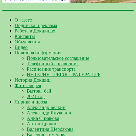
О газете
Подписка и реклама
Работа в Докшицах
Контакты
Объявления
Видео
Полезная информация
Пользовательское соглашение
Телефонный справочник
Расписание транспорта
ИНТЕРНЕТ-РЕГИСТРАТУРА ЦРБ
История Докшиц
Фотогалерея
Вытокі_бай
2021 год
Лирика и проза
Александр Белкин
Александр Янукович
Анна Синякова
Антон Дрокин
Валентина Щербакова
Валерия Пименова