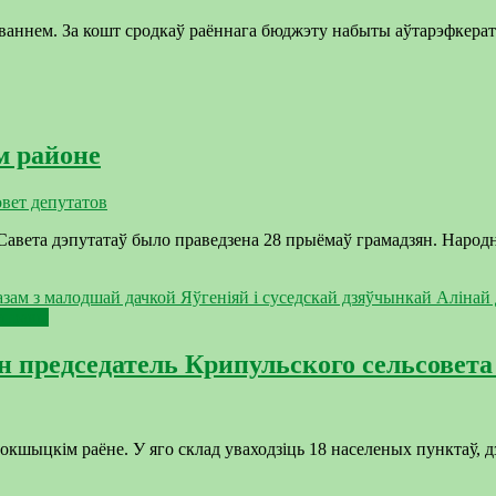
аннем. За кошт сродкаў раённага бюджэту набыты аўтарэфкера
м районе
ет депутатов
авета дэпутатаў было праведзена 28 прыёмаў грамадзян. Народны
 справы
ен председатель Крипульского сельсовет
Докшыцкім раёне. У яго склад уваходзіць 18 населеных пунктаў, д