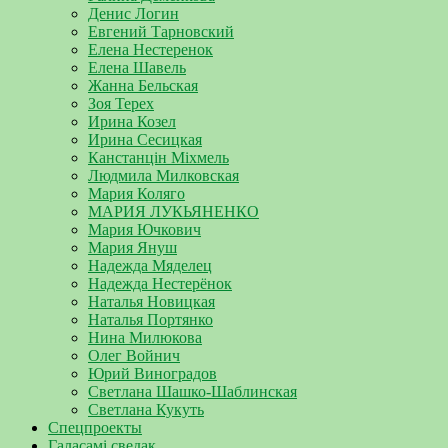
Денис Логин
Евгений Тарновский
Елена Нестеренок
Елена Шавель
Жанна Бельская
Зоя Терех
Ирина Козел
Ирина Сесицкая
Канстанцін Міхмель
Людмила Милковская
Мария Коляго
МАРИЯ ЛУКЬЯНЕНКО
Мария Ючкович
Мария Януш
Надежда Мяделец
Надежда Нестерёнок
Наталья Новицкая
Наталья Портянко
Нина Милюкова
Олег Войнич
Юрий Виноградов
Светлана Шашко-Шаблинская
Светлана Кукуть
Спецпроекты
Галасамі сведак