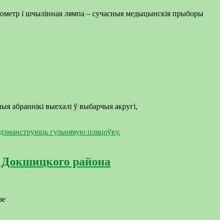
тометр і шчылінная лямпа – сучасныя медыцынскія прыборы
я абраннікі выехалі ў выбарчыя акругі,
а Докшицкого района
зе