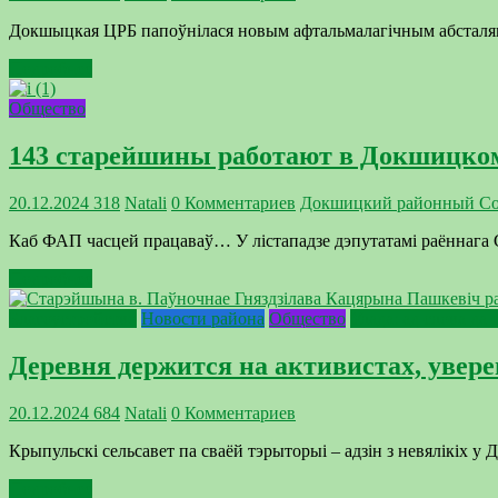
Докшыцкая ЦРБ папоўнілася новым афтальмалагічным абсталяв
Подробнее
Общество
143 старейшины работают в Докшицко
20.12.2024
318
Natali
0 Комментариев
Докшицкий районный Сов
Каб ФАП часцей працаваў… У лістападзе дэпутатамі раённага С
Подробнее
Благоустройство
Новости района
Общество
Улада: ад слова да
Деревня держится на активистах, увер
20.12.2024
684
Natali
0 Комментариев
Крыпульскі сельсавет па сваёй тэрыторыі – адзін з невялікіх у 
Подробнее