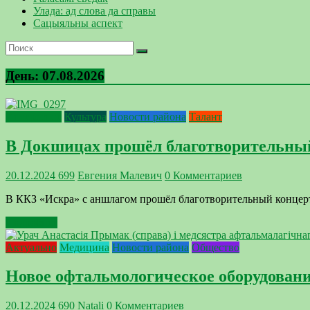
Улада: ад слова да справы
Сацыяльны аспект
День:
07.08.2026
Интересное
Культура
Новости района
Талант
В Докшицах прошёл благотворительны
20.12.2024
699
Евгения Малевич
0 Комментариев
В ККЗ «Искра» с аншлагом прошёл благотворительный концер
Подробнее
Актуально
Медицина
Новости района
Общество
Новое офтальмологическое оборудован
20.12.2024
690
Natali
0 Комментариев