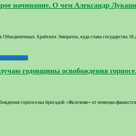
брое начинание. О чем Александр Лукаш
 Объединенных Арабских Эмиратах, куда глава государства 18 д
вости района
случаю годовщины освобождения горпос
бождения горпоселка бригадой «Железняк» от немецко-фашистски