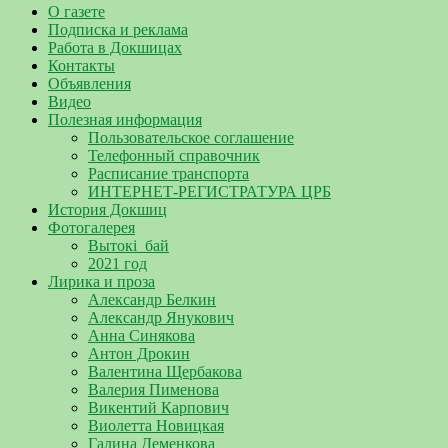
О газете
Подписка и реклама
Работа в Докшицах
Контакты
Объявления
Видео
Полезная информация
Пользовательское соглашение
Телефонный справочник
Расписание транспорта
ИНТЕРНЕТ-РЕГИСТРАТУРА ЦРБ
История Докшиц
Фотогалерея
Вытокі_бай
2021 год
Лирика и проза
Александр Белкин
Александр Янукович
Анна Синякова
Антон Дрокин
Валентина Щербакова
Валерия Пименова
Викентий Карпович
Виолетта Новицкая
Галина Деменкова