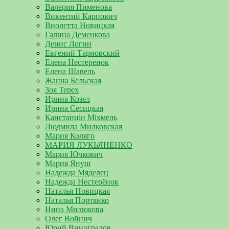
Валерия Пименова
Викентий Карпович
Виолетта Новицкая
Галина Деменкова
Денис Логин
Евгений Тарновский
Елена Нестеренок
Елена Шавель
Жанна Бельская
Зоя Терех
Ирина Козел
Ирина Сесицкая
Канстанцін Міхмель
Людмила Милковская
Мария Коляго
МАРИЯ ЛУКЬЯНЕНКО
Мария Ючкович
Мария Януш
Надежда Мяделец
Надежда Нестерёнок
Наталья Новицкая
Наталья Портянко
Нина Милюкова
Олег Войнич
Юрий Виноградов