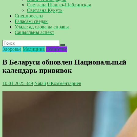
Светлана Шашко-Шаблинская
Светлана Кукуть
Спецпроекты
Галасамі сведак
Улада: ад слова да справы
Сацыяльны аспект
Здоровье
Медицина
Общество
В Беларуси обновлен Национальный
календарь прививок
10.01.2025
349
Natali
0 Комментариев