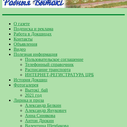
О газете
Подписка и реклама
Работа в Докшицах
Контакты
Объявления
Видео
Полезная информация
Пользовательское соглашение
Телефонный справочник
Расписание транспорта
ИНТЕРНЕТ-РЕГИСТРАТУРА ЦРБ
История Докшиц
Фотогалерея
Вытокі_бай
2021 год
Лирика и проза
Александр Белкин
Александр Янукович
Анна Синякова
Антон Дрокин
Валентина Щербакова