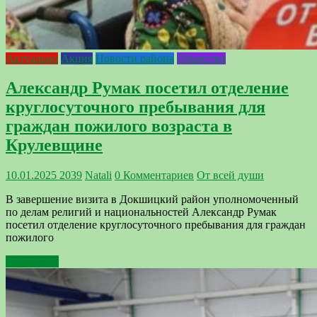
Актуально
Акция
Новости района
Общество
Александр Румак посетил отделение
круглосуточного пребывания для
граждан пожилого возраста в
Крулевщине
10.01.2025
2039
Natali
0 Комментариев
От всей души
В завершение визита в Докшицкий район уполномоченный
по делам религий и национальностей Александр Румак
посетил отделение круглосуточного пребывания для граждан
пожилого
Подробнее