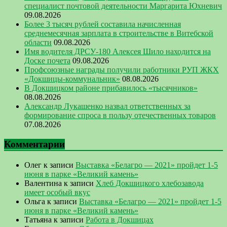
специалист почтовой деятельности Маргарита Юхневич
09.08.2026
Более 3 тысяч рублей составила начисленная
среднемесячная зарплата в строительстве в Витебской
области
09.08.2026
Имя водителя ДРСУ-180 Алексея Шило находится на
Доске почета
09.08.2026
Профсоюзные награды получили работники РУП ЖКХ
«Докшицы-коммунальник»
08.08.2026
В Докшицком районе прибавилось «тысячников»
08.08.2026
Александр Лукашенко назвал ответственных за
формирование спроса в пользу отечественных товаров
07.08.2026
Комментарии
Олег
к записи
Выставка «Белагро — 2021» пройдет 1-5
июня в парке «Великий камень»
Валентина
к записи
Хлеб Докшицкого хлебозавода
имеет особый вкус
Ольга
к записи
Выставка «Белагро — 2021» пройдет 1-5
июня в парке «Великий камень»
Татьяна
к записи
Работа в Докшицах