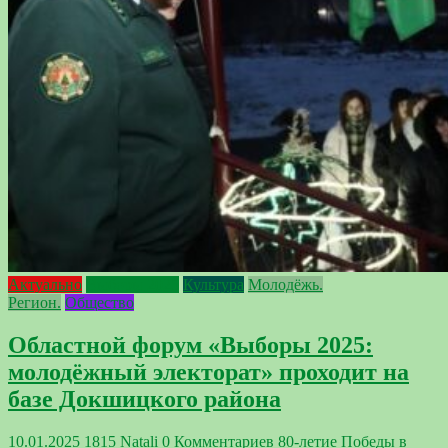
Актуально
Выборы 2025
Культура
Молодёжь.
Регион.
Общество
Областной форум «Выборы 2025:
молодёжный электорат» проходит на
базе Докшицкого района
10.01.2025
1815
Natali
0 Комментариев
80-летие Победы в