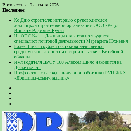
Воскресенье, 9 августа 2026
Последнее:
Ко Дню строителя: интервью с руководителем
докшицкой строительной организации ООО «Регул-
Инвест» Вадимом Кучко
На ОПС № 1 г. Докшицы старательно трудится
специалист почтовой деятельности Маргарита Юхневич
Более 3 тысяч рублей составила начисленная
среднемесячная зарплата в строительстве в Витебской
области
Имя водителя ДРСУ-180 Алексея Шило находится на
Доске почета
Профсоюзные награды получили работники РУП ЖКХ
«Докшицы-коммунальник»