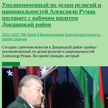
Уполномоченный по делам религий и
национальностей Александр Румак
посещает с рабочим визитом
Докшицкий район
10.01.2025
396
Natali
0 Комментариев
благотворительность
,
приём граждан
Сегодня с рабочим визитом в Докшицкий район прибыл
уполномоченный по делам религий и национальностей
Александр Румак. На прием граждан, который
Подробнее