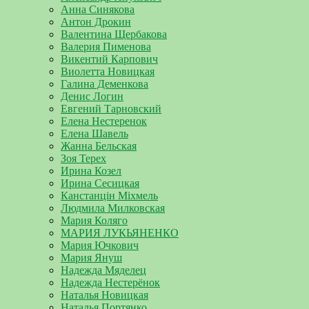
Анна Синякова
Антон Дрокин
Валентина Щербакова
Валерия Пименова
Викентий Карпович
Виолетта Новицкая
Галина Деменкова
Денис Логин
Евгений Тарновский
Елена Нестеренок
Елена Шавель
Жанна Бельская
Зоя Терех
Ирина Козел
Ирина Сесицкая
Канстанцін Міхмель
Людмила Милковская
Мария Коляго
МАРИЯ ЛУКЬЯНЕНКО
Мария Ючкович
Мария Януш
Надежда Мяделец
Надежда Нестерёнок
Наталья Новицкая
Наталья Портянко