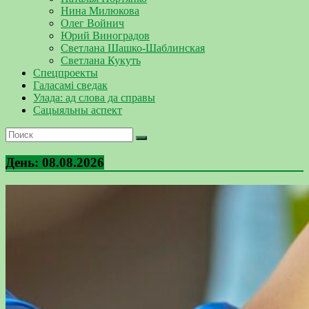
Нина Милюкова
Олег Войнич
Юрий Виноградов
Светлана Шашко-Шаблинская
Светлана Кукуть
Спецпроекты
Галасамі сведак
Улада: ад слова да справы
Сацыяльны аспект
День:
08.08.2026