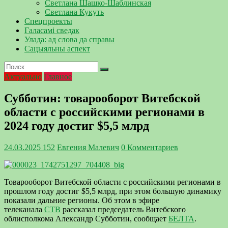
Светлана Шашко-Шаблинская
Светлана Кукуть
Спецпроекты
Галасамі сведак
Улада: ад слова да справы
Сацыяльны аспект
Актуально
Главное
Субботин: товарооборот Витебской
области с российскими регионами в
2024 году достиг $5,5 млрд
24.03.2025
152
Евгения Малевич
0 Комментариев
Товарооборот Витебской области с российскими регионами в
прошлом году достиг $5,5 млрд, при этом большую динамику
показали дальние регионы. Об этом в эфире
телеканала
СТВ
рассказал председатель Витебского
облисполкома Александр Субботин, сообщает
БЕЛТА
.