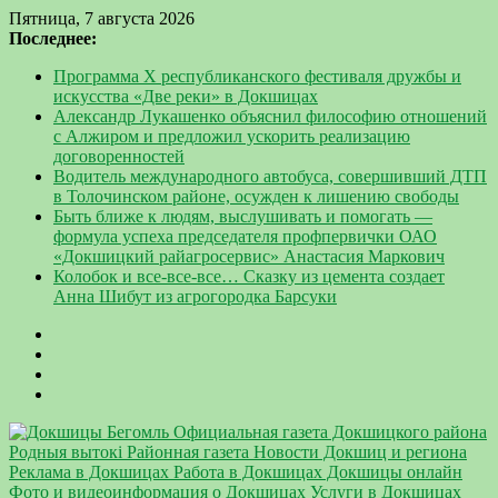
Пятница, 7 августа 2026
Последнее:
Программа Х республиканского фестиваля дружбы и
искусства «Две реки» в Докшицах
Александр Лукашенко объяснил философию отношений
с Алжиром и предложил ускорить реализацию
договоренностей
Водитель международного автобуса, совершивший ДТП
в Толочинском районе, осужден к лишению свободы
Быть ближе к людям, выслушивать и помогать —
формула успеха председателя профпервички ОАО
«Докшицкий райагросервис» Анастасия Маркович
Колобок и все-все-все… Сказку из цемента создает
Анна Шибут из агрогородка Барсуки