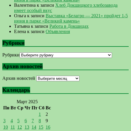
Валентина
к записи
Хлеб Докшицкого хлебозавода
имеет особый вкус
Ольга
к записи
Выставка «Белагро — 2021» пройдет 1-5
июня в парке «Великий камень»
Татьяна
к записи
Работа в Докшицах
Елена
к записи
Объявления
Рубрики
Рубрики
Архив новостей
Архив новостей
Календарь
Март 2025
Пн
Вт
Ср
Чт
Пт
Сб
Вс
1
2
3
4
5
6
7
8
9
10
11
12
13
14
15
16