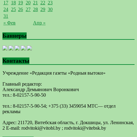
17
18
19
20
21
22
23
24
25
26
27
28
29
30
31
« Фев
Апр »
Баннеры
Контакты
Учреждение «Редакция газеты «Родныя вытоки»
Главный редактор:
Александр Демьянович Воронкович
тел.: 8-02157-5-90-50
тел.: 8-02157-5-90-54; +375 (33) 3459054 МТС— отдел
рекламы
Адрес: 211720, Витебская область, г. Докшицы, ул. Ленинская,
2 E-mail: ​rodvitoki@​​vitobl​.by ; rodvitoki@vitebsk.by