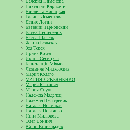
Валерия Пименова
Викентий Карпович
Виолетта Новицкая
Галина Деменкова
Денис Логин
Евгений Тарновский
Елена Нестеренок
Елена Шавель
Жанна Бельская
Зоя Терех
Ирина Козел
Ирина Сесицкая
Канстанцін Міхмель
Людмила Милковская
Мария Коляго
МАРИЯ ЛУКЬЯНЕНКО
Мария Ючкович
Мария Януш
Надежда Мяделец
Надежда Нестерёнок
Наталья Новицкая
Наталья Портянко
Нина Милюкова
Олег Войнич
Юрий Виноградов