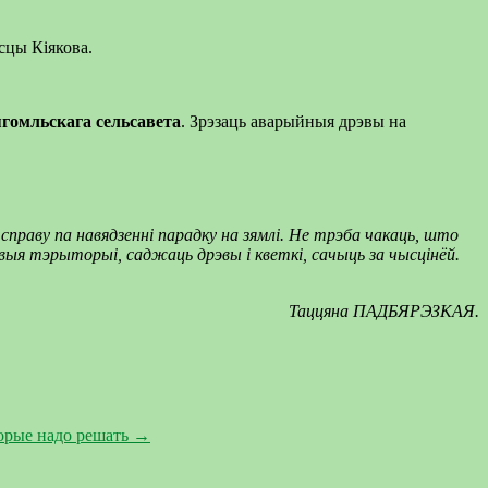
сцы Кіякова.
гомльскага сельсавета
. Зрэзаць аварыйныя дрэвы на
справу па навядзенні парадку на зямлі. Не трэба чакаць, што
овыя тэрыторыі, саджаць дрэвы і кветкі, сачыць за чысцінёй.
Таццяна ПАДБЯРЭЗКАЯ.
торые надо решать
→