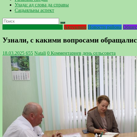
Улада: ад слова да справы
Сацыяльны аспект
2025 — Год благоустройства
Актуально
Новости района
Общес
Узнали, с какими вопросами обращалис
18.03.2025
655
Natali
0 Комментариев
день сельсовета