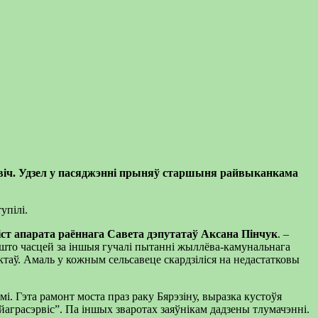
эвіч. Удзел у пасяджэнні прыняў старшыня райвыканкама
упілі.
ст апарата раённага Савета дэпутатаў Аксана Пінчук
. –
 што часцей за іншыя гучалі пытанні жыллёва-камунальнага
ктаў. Амаль у кожным сельсавеце скардзіліся на недастатковы
. Гэта рамонт моста праз раку Бярэзіну, выразка кустоўя
аграсэрвіс”. Па іншых зваротах заяўнікам дадзены тлумачэнні.