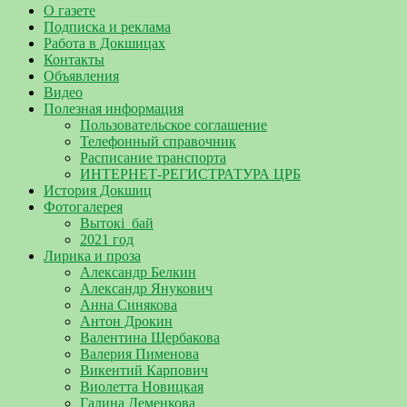
О газете
Подписка и реклама
Работа в Докшицах
Контакты
Объявления
Видео
Полезная информация
Пользовательское соглашение
Телефонный справочник
Расписание транспорта
ИНТЕРНЕТ-РЕГИСТРАТУРА ЦРБ
История Докшиц
Фотогалерея
Вытокі_бай
2021 год
Лирика и проза
Александр Белкин
Александр Янукович
Анна Синякова
Антон Дрокин
Валентина Щербакова
Валерия Пименова
Викентий Карпович
Виолетта Новицкая
Галина Деменкова