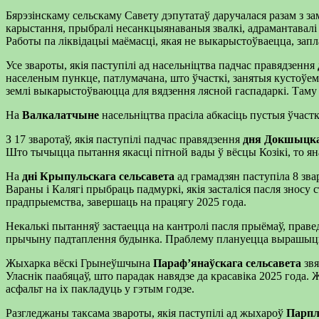
Бярэзінскаму сельскаму Савету дэпутатаў даручалася разам з за
карыстання, прыбралі несанкцыянаваныя звалкі, адрамантавалі
Работы па ліквідацыі маёмасці, якая не выкарыстоўваецца, запл
Усе звароты, якія паступілі ад насельніцтва падчас правядзення
населеным пункце, патлумачана, што ўчасткі, занятыя кустоўем
землі выкарыстоўваюцца для вядзення лясной гаспадаркі. Таму
На
Валкалатчыне
насельніцтва прасіла абкасіць пустыя ўчастк
З 17 зваротаў, якія паступілі падчас правядзення
дня Докшыцка
Што тычыцца пытання якасці пітной вады ў вёсцы Козікі, то яна
На
дні Крыпульскага сельсавета
ад грамадзян паступіла 8 зв
Вараны і Калягі прыбраць падмуркі, якія засталіся пасля зносу 
прадпрыемства, завершаць на працягу 2025 года.
Некалькі пытанняў застаецца на кантролі пасля прыёмаў, прав
прычыну падтаплення будынка. Праблему плануецца вырашыць у
Жыхарка вёскі Грынеўшчына
Параф’янаўскага сельсавета
звя
Уласнік паабяцаў, што парадак навядзе да красавіка 2025 года
асфальт на іх пакладуць у гэтым годзе.
Разгледжаны таксама звароты, якія паступілі ад жыхароў
Парпл