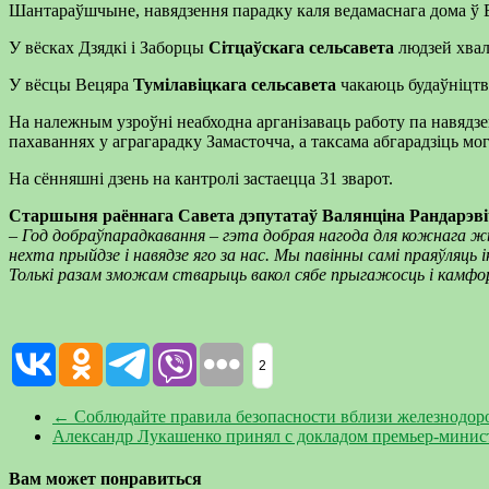
Шантараўшчыне, навядзення парадку каля ведамаснага дома ў 
У вёсках Дзядкі і Заборцы
Сітцаўскага сельсавета
людзей хваля
У вёсцы Вецяра
Тумілавіцкага сельсавета
чакаюць будаўніцтв
На належным узроўні неабходна арганізаваць работу па навядзен
пахаваннях у аграгарадку Замасточча, а таксама абгарадзіць мог
На сённяшні дзень на кантролі застаецца 31 зварот.
Старшыня раённага Савета дэпутатаў Валянціна Рандарэві
– Год добраўпарадкавання – гэта добрая нагода для кожнага жы
нехта прыйдзе і навядзе яго за нас. Мы павінны самі праяўляць
Толькі разам зможам стварыць вакол сябе прыгажосць і камфо
2
←
Соблюдайте правила безопасности вблизи железнодор
Александр Лукашенко принял с докладом премьер-минист
Вам может понравиться