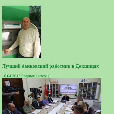
Лучший банковский работник в Докшицах
16.04.2013
Родныя вытокi
0