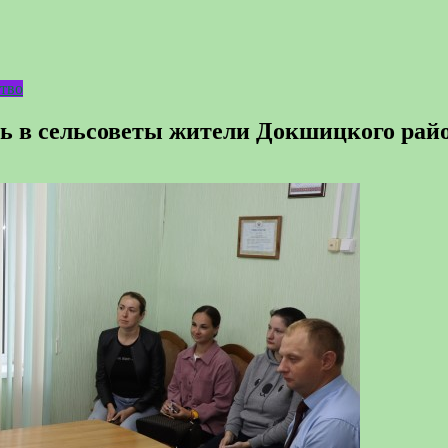
тво
ь в сельсоветы жители Докшицкого райо