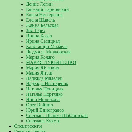
Денис Логин
Евгений Тарновский
Елена Нестеренок
Елена Шавель
Жанна Бельская
Зоя Терех
Ирина Козел
Ирина Сесицкая
Канстанцін Міхмель
Людмила Милковская
Мария Коляго
МАРИЯ ЛУКЬЯНЕНКО
Мария Ючкович
Мария Януш
Надежда Мяделец
Надежда Нестерёнок
Наталья Новицкая
Наталья Портянко
Нина Милюкова
Олег Войнич
Юрий Виноградов
Светлана Шашко-Шаблинская
Светлана Кукуть
Спецпроекты
Галасамі сведак