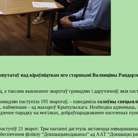
дэпутатаў пад кіраўніцтвам яго старшыні Валянціны Рандар
, а таксама выкананне зваротаў грамадзян і даручэнняў, якія паст
грамадзян паступіла 195 зваротаў, – паведаміла
галоўны спецыялі
а, найменшая – ад жыхароў Крыпульскага. Неабходна адзначыць,
авядзенне парадку на могілках, добраўпарадкаванне населеных пун
аступіў 21 зварот. Тры пытанні дагэтуль застаюцца нявырашанымі
дазабеспячэння філіялу “Докшыцыводаканал” ад ААТ “Докшыцкі рай