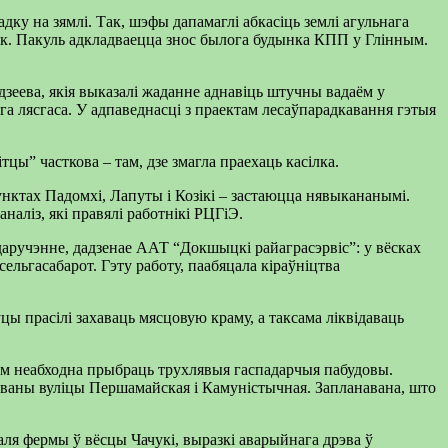
дку на зямлі. Так, шэфы дапамаглі абкасіць землі агульнага
ок. Пакуль адкладваецца знос былога будынка КПП у Глінным.
зеева, якія выказалі жаданне аднавіць штучны вадаём у
га лясгаса. У адпаведнасці з праектам лесаўпарадкавання гэтыя
цы” часткова – там, дзе змагла праехаць касілка.
унктах Падомхі, Лапуты і Козікі – застаюцца нявыкананымі.
наліз, які правялі работнікі РЦГіЭ.
даручэнне, дадзенае ААТ “Докшыцкі райаграсэрвіс”: у вёсках
сельгасабарот. Гэту работу, паабяцала кіраўніцтва
ўцы прасілі захаваць мясцовую краму, а таксама ліквідаваць
Там неабходна прыбраць трухлявыя гаспадарчыя пабудовы.
таваны вуліцы Першамайская і Камуністычная. Запланавана, што
ля фермы ў вёсцы Чачукі, выразкі аварыйнага дрэва ў