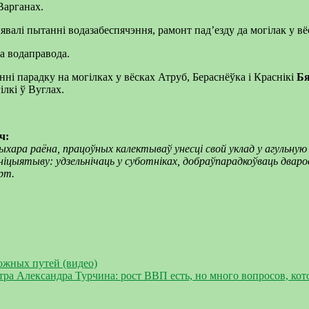
Варганах.
валі пытанні водазабеспячэння, рамонт пад’езду да могілак у вё
а водаправода.
ні парадку на могілках у вёсках Атруб, Бераснёўка і Краснікі
Бя
ілкі ў Вуглах.
ч:
хара раёна, працоўных калектываў унесці свой уклад у агульную 
 ініцыятыву: удзельнічаць у суботніках, добраўпарадкоўваць двар
рт.
ожных путей (видео)
ра Александра Турчина: рост ВВП есть, но много вопросов, ко