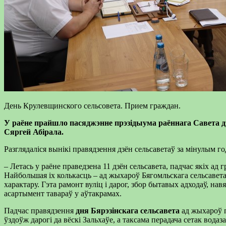
День Крулевщинского сельсовета. Прием граждан.
У раёне прайшло пасяджэнне прэзідыума раённага Савета 
Сяргей Абірала.
Разглядаліся вынікі правядзення дзён сельсаветаў за мінулым год
– Летась у раёне праведзена 11 дзён сельсавета, падчас якіх ад 
Найбольшая іх колькасць – ад жыхароў Бягомльскага сельсавет
характару. Гэта рамонт вуліц і дарог, збор бытавых адходаў, н
асартымент тавараў у аўтакрамах.
Падчас правядзення
дня Бярэзінскага сельсавета
ад жыхароў п
ўздоўж дарогі да вёскі Зальхаўе, а таксама перадача сетак во