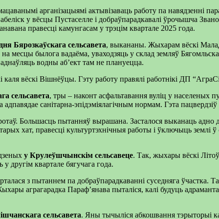
мацаванымі арганізацыямі актывізаваць работу па навядзенні пара
 абеліск у вёсцы Пустаселле і добраўпарадкавалі ўрочышча Зван
анавана правесці камунгасам у трэцім квартале 2025 года.
дня Бярозкаўскага сельсавета
, выкананы. Жыхарам вёскі Малад
 на месцы былога вадаёма, уваходзяць у склад земляў Бягомльска
 аднаўляць водны аб’ект там не плануецца.
і каля вёскі Вішнёўцы. Гэту работу правялі работнікі ДП “АграСіт
га сельсавета
, тры – наконт асфальтавання вуліц у населеных п
 адпавядае санітарна-эпідэміялагічным нормам. Гэта пацвердзіў а
аротаў. Большасць пытанняў вырашана. Засталося выканаць адно 
старых хат, правесці культуртэхнічныя работы і ўключыць землі ў 
едзеных
у Крулеўшчынскім сельсавеце
. Так, жыхары вёскі Літо
 другім квартале бягучага года.
рталася з пытаннем па добраўпарадкаванні суседняга ўчастка. 
. Жыхары аграгарадка Параф’янава пыталіся, калі будуць адраман
ішчанскага сельсавета
. Яны тычыліся абкошвання тэрыторыі ка