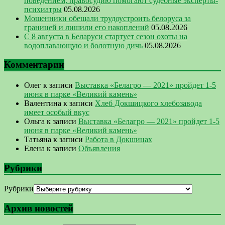
поведением, правосудию помогают судебные эксперты-
психиатры
05.08.2026
Мошенники обещали трудоустроить белоруса за
границей и лишили его накоплений
05.08.2026
С 8 августа в Беларуси стартует сезон охоты на
водоплавающую и болотную дичь
05.08.2026
Комментарии
Олег
к записи
Выставка «Белагро — 2021» пройдет 1-5
июня в парке «Великий камень»
Валентина
к записи
Хлеб Докшицкого хлебозавода
имеет особый вкус
Ольга
к записи
Выставка «Белагро — 2021» пройдет 1-5
июня в парке «Великий камень»
Татьяна
к записи
Работа в Докшицах
Елена
к записи
Объявления
Рубрики
Рубрики
Архив новостей