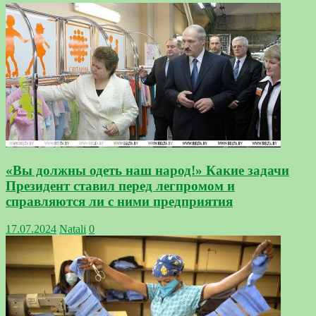
«Вы должны одеть наш народ!» Какие задачи
Президент ставил перед легпромом и
справляются ли с ними предприятия
17.07.2024
Natali
0