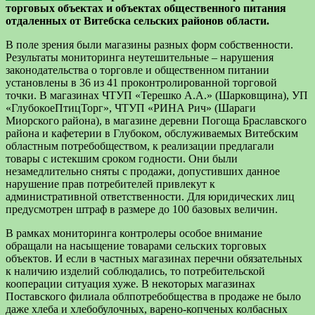
торговых объектах и объектах общественного питания
отдаленных от Витебска сельских районов области.
В поле зрения были магазины разных форм собственности.
Результаты мониторинга неутешительные – нарушения
законодательства о торговле и общественном питании
установлены в 36 из 41 проконтролированной торговой
точки. В магазинах ЧТУП «Терешко А.А.» (Шарковщина), УП
«ГлубокоеПтицТорг», ЧТУП «РИНА Рич» (Шараги
Миорского района), в магазине деревни Погоща Браславского
района и кафетерии в Глубоком, обслуживаемых Витебским
областным потребобществом, к реализации предлагали
товары с истекшим сроком годности. Они были
незамедлительно сняты с продажи, допустивших данное
нарушение прав потребителей привлекут к
административной ответственности. Для юридических лиц
предусмотрен штраф в размере до 100 базовых величин.
В рамках мониторинга контролеры особое внимание
обращали на насыщение товарами сельских торговых
объектов. И если в частных магазинах перечни обязательных
к наличию изделий соблюдались, то потребительской
кооперации ситуация хуже. В некоторых магазинах
Поставского филиала облпотребобщества в продаже не было
даже хлеба и хлебобулочных, варено-копченых колбасных