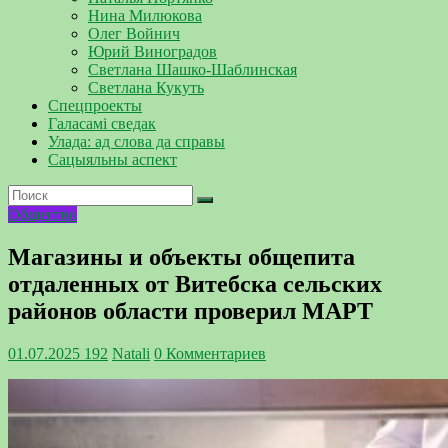
Нина Милюкова
Олег Войнич
Юрий Виноградов
Светлана Шашко-Шаблинская
Светлана Кукуть
Спецпроекты
Галасамі сведак
Улада: ад слова да справы
Сацыяльны аспект
Общество
Магазины и объекты общепита
отдаленных от Витебска сельских
районов области проверил МАРТ
01.07.2025
192
Natali
0 Комментариев