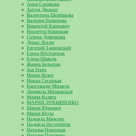
Анна Синякова
Антон Дрокин
Валентина Щербакова
Валерия Пименова
Викентий Карпович
Виолетта Новицкая
Галина Деменкова
Денис Логин
Евгений Тарновский
Елена Нестеренок
Елена Шавель
Жанна Бельская
Зоя Терех
Ирина Козел
Ирина Сесицкая
Канстанцін Міхмель
Людмила Милковская
Мария Коляго
МАРИЯ ЛУКЬЯНЕНКО
Мария Ючкович
Мария Януш
Надежда Мяделец
Надежда Нестерёнок
Наталья Новицкая
Наталья Портянко