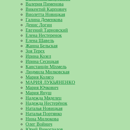
Валерия Пименова
Викентий Карпович
Виолетта Новицкая
Галина Деменкова
Денис Логин
Евгений Тарновский
Елена Нестеренок
Елена Шавель
Жанна Бельская
Зоя Терех
Ирина Козел
Ирина Сесицкая
Канстанцін Міхмель
Людмила Милковская
Мария Коляго
МАРИЯ ЛУКЬЯНЕНКО
Мария Ючкович
Мария Януш
Надежда Мяделец
Надежда Нестерёнок
Наталья Новицкая
Наталья Портянко
Нина Милюкова
Олег Войнич
Юрий Виноградов