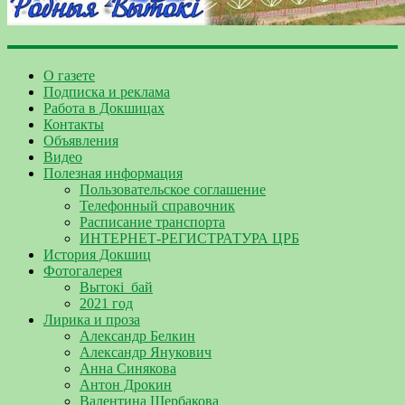
О газете
Подписка и реклама
Работа в Докшицах
Контакты
Объявления
Видео
Полезная информация
Пользовательское соглашение
Телефонный справочник
Расписание транспорта
ИНТЕРНЕТ-РЕГИСТРАТУРА ЦРБ
История Докшиц
Фотогалерея
Вытокі_бай
2021 год
Лирика и проза
Александр Белкин
Александр Янукович
Анна Синякова
Антон Дрокин
Валентина Щербакова