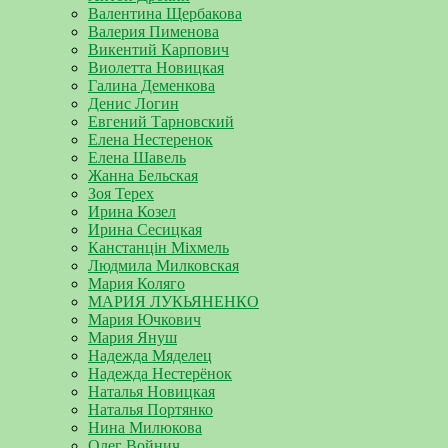
Валентина Щербакова
Валерия Пименова
Викентий Карпович
Виолетта Новицкая
Галина Деменкова
Денис Логин
Евгений Тарновский
Елена Нестеренок
Елена Шавель
Жанна Бельская
Зоя Терех
Ирина Козел
Ирина Сесицкая
Канстанцін Міхмель
Людмила Милковская
Мария Коляго
МАРИЯ ЛУКЬЯНЕНКО
Мария Ючкович
Мария Януш
Надежда Мяделец
Надежда Нестерёнок
Наталья Новицкая
Наталья Портянко
Нина Милюкова
Олег Войнич