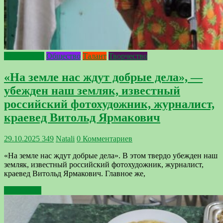
Интересное
Общество
Талант
Творчество
«На земле нас ждут добрые дела», —
убежден наш земляк, известный
российский фотохудожник, журналист,
краевед Витольд Ярмакович
29.10.2025
349
Natali
0 Комментариев
«На земле нас ждут добрые дела». В этом твердо убежден наш
земляк, известный российский фотохудожник, журналист,
краевед Витольд Ярмакович. Главное же,
Подробнее