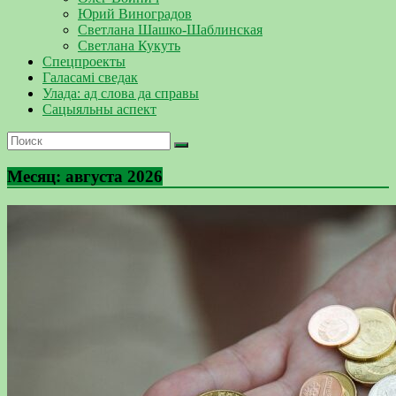
Юрий Виноградов
Светлана Шашко-Шаблинская
Светлана Кукуть
Спецпроекты
Галасамі сведак
Улада: ад слова да справы
Сацыяльны аспект
Месяц:
августа 2026