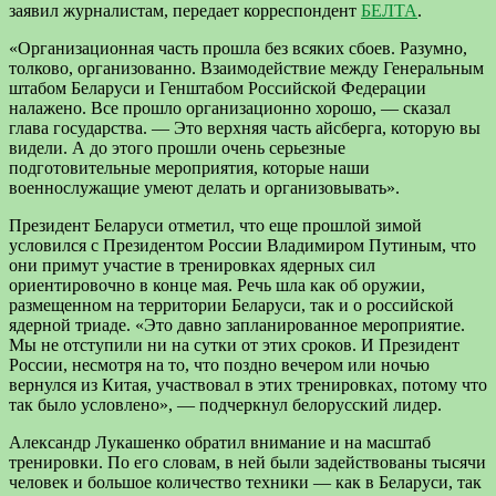
заявил журналистам, передает корреспондент
БЕЛТА
.
«Организационная часть прошла без всяких сбоев. Разумно,
толково, организованно. Взаимодействие между Генеральным
штабом Беларуси и Генштабом Российской Федерации
налажено. Все прошло организационно хорошо, — сказал
глава государства. — Это верхняя часть айсберга, которую вы
видели. А до этого прошли очень серьезные
подготовительные мероприятия, которые наши
военнослужащие умеют делать и организовывать».
Президент Беларуси отметил, что еще прошлой зимой
условился с Президентом России Владимиром Путиным, что
они примут участие в тренировках ядерных сил
ориентировочно в конце мая. Речь шла как об оружии,
размещенном на территории Беларуси, так и о российской
ядерной триаде. «Это давно запланированное мероприятие.
Мы не отступили ни на сутки от этих сроков. И Президент
России, несмотря на то, что поздно вечером или ночью
вернулся из Китая, участвовал в этих тренировках, потому что
так было условлено», — подчеркнул белорусский лидер.
Александр Лукашенко обратил внимание и на масштаб
тренировки. По его словам, в ней были задействованы тысячи
человек и большое количество техники — как в Беларуси, так