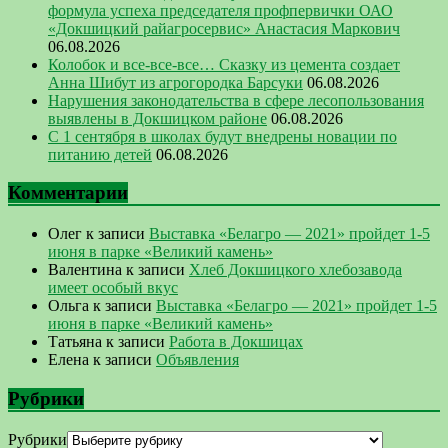
формула успеха председателя профпервички ОАО
«Докшицкий райагросервис» Анастасия Маркович
06.08.2026
Колобок и все-все-все… Сказку из цемента создает
Анна Шибут из агрогородка Барсуки
06.08.2026
Нарушения законодательства в сфере лесопользования
выявлены в Докшицком районе
06.08.2026
С 1 сентября в школах будут внедрены новации по
питанию детей
06.08.2026
Комментарии
Олег
к записи
Выставка «Белагро — 2021» пройдет 1-5
июня в парке «Великий камень»
Валентина
к записи
Хлеб Докшицкого хлебозавода
имеет особый вкус
Ольга
к записи
Выставка «Белагро — 2021» пройдет 1-5
июня в парке «Великий камень»
Татьяна
к записи
Работа в Докшицах
Елена
к записи
Объявления
Рубрики
Рубрики