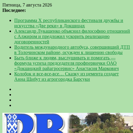
Пятница, 7 августа 2026
Последнее:
Программа Х республиканского фестиваля дружбы и
искусства «Две реки» в Докшицах
Александр Лукашенко объяснил философию отношений
с Алжиром и предложил ускорить реализацию
договоренностей
Водитель международного автобуса, совершивший ДТП
в Толочинском районе, осужден к лишению свободы
Быть ближе к людям, выслушивать и помогать —
формула успеха председателя профпервички ОАО
«Докшицкий райагросервис» Анастасия Маркович
Колобок и все-все-все… Сказку из цемента создает
Анна Шибут из агрогородка Барсуки