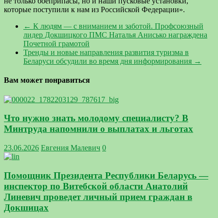
не только боеприпасы, но и наши пусковые установки,
которые поступили к нам из Российской Федерации».
←
К людям — с вниманием и заботой. Профсоюзный
лидер Докшицкого ПМС Наталья Анисько награждена
Почетной грамотой
Тренды и новые направления развития туризма в
Беларуси обсудили во время дня информирования
→
Вам может понравиться
Что нужно знать молодому специалисту? В
Минтруда напомнили о выплатах и льготах
23.06.2026
Евгения Малевич
0
Помощник Президента Республики Беларусь —
инспектор по Витебской области Анатолий
Линевич проведет личный прием граждан в
Докшицах