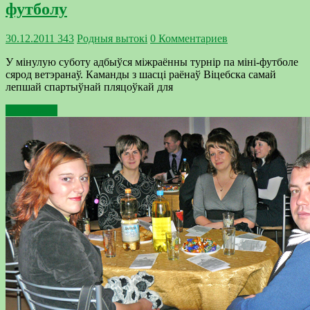
футболу
30.12.2011
343
Родныя вытокi
0 Комментариев
У мінулую суботу адбыўся міжраённы турнір па міні-футболе
сярод ветэранаў. Каманды з шасці раёнаў Віцебска самай
лепшай спартыўнай пляцоўкай для
Подробнее