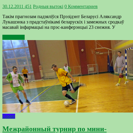
30.12.2011
451
Родныя вытокi
0 Комментариев
Такім прагнозам падзяліўся Прэзідэнт Беларусі Аляксандр
Лукашэнка з прадстаўнікамі беларускіх і замежных сродкаў
масавай інфармацыі на прэс-канферэнцыі 23 снежня. У
Подробнее
Спорт
Межрайонный турнир по мини-