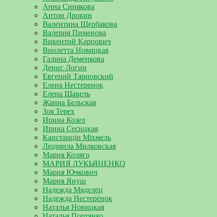
Анна Синякова
Антон Дрокин
Валентина Щербакова
Валерия Пименова
Викентий Карпович
Виолетта Новицкая
Галина Деменкова
Денис Логин
Евгений Тарновский
Елена Нестеренок
Елена Шавель
Жанна Бельская
Зоя Терех
Ирина Козел
Ирина Сесицкая
Канстанцін Міхмель
Людмила Милковская
Мария Коляго
МАРИЯ ЛУКЬЯНЕНКО
Мария Ючкович
Мария Януш
Надежда Мяделец
Надежда Нестерёнок
Наталья Новицкая
Наталья Портянко