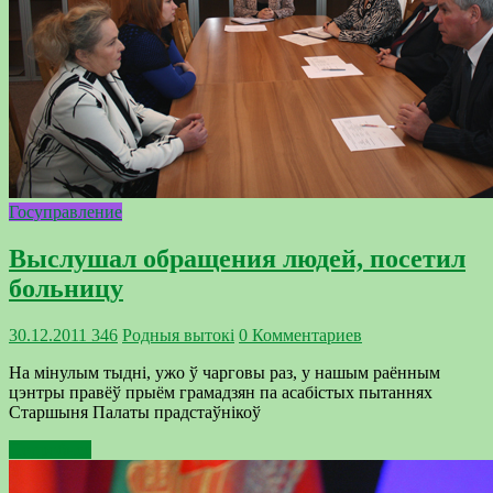
Госуправление
Выслушал обращения людей, посетил
больницу
30.12.2011
346
Родныя вытокi
0 Комментариев
На мінулым тыдні, ужо ў чарговы раз, у нашым раённым
цэнтры правёў прыём грамадзян па асабістых пытаннях
Старшыня Палаты прадстаўнікоў
Подробнее