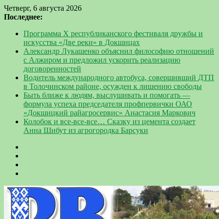
Четверг, 6 августа 2026
Последнее:
Программа Х республиканского фестиваля дружбы и
искусства «Две реки» в Докшицах
Александр Лукашенко объяснил философию отношений
с Алжиром и предложил ускорить реализацию
договоренностей
Водитель международного автобуса, совершивший ДТП
в Толочинском районе, осужден к лишению свободы
Быть ближе к людям, выслушивать и помогать —
формула успеха председателя профпервички ОАО
«Докшицкий райагросервис» Анастасия Маркович
Колобок и все-все-все… Сказку из цемента создает
Анна Шибут из агрогородка Барсуки