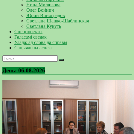
Нина Милюкова
Олег Войнич
Юрий Виноградов
Светлана Шашко-Шаблинская
Светлана Кукуть
Спецпроекты
Галасамі сведак
Улада: ад слова да справы
Сацыяльны аспект
День:
06.08.2026