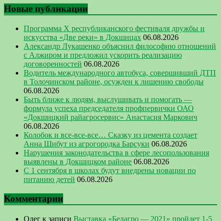
Новые публикации
Программа Х республиканского фестиваля дружбы и
искусства «Две реки» в Докшицах
06.08.2026
Александр Лукашенко объяснил философию отношений
с Алжиром и предложил ускорить реализацию
договоренностей
06.08.2026
Водитель международного автобуса, совершивший ДТП
в Толочинском районе, осужден к лишению свободы
06.08.2026
Быть ближе к людям, выслушивать и помогать —
формула успеха председателя профпервички ОАО
«Докшицкий райагросервис» Анастасия Маркович
06.08.2026
Колобок и все-все-все… Сказку из цемента создает
Анна Шибут из агрогородка Барсуки
06.08.2026
Нарушения законодательства в сфере лесопользования
выявлены в Докшицком районе
06.08.2026
С 1 сентября в школах будут внедрены новации по
питанию детей
06.08.2026
Комментарии
Олег
к записи
Выставка «Белагро — 2021» пройдет 1-5