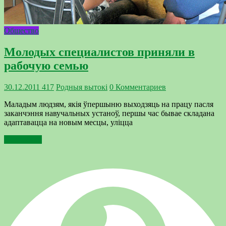
Общество
Молодых специалистов приняли в
рабочую семью
30.12.2011
417
Родныя вытокi
0 Комментариев
Маладым людзям, якія ўпершыню выходзяць на працу пасля
заканчэння навучальных устаноў, першы час бывае складана
адаптавацца на новым месцы, уліцца
Подробнее