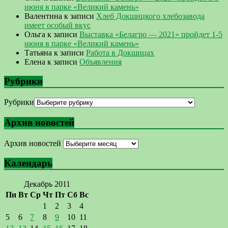
июня в парке «Великий камень»
Валентина
к записи
Хлеб Докшицкого хлебозавода
имеет особый вкус
Ольга
к записи
Выставка «Белагро — 2021» пройдет 1-5
июня в парке «Великий камень»
Татьяна
к записи
Работа в Докшицах
Елена
к записи
Объявления
Рубрики
Рубрики
Архив новостей
Архив новостей
Календарь
Декабрь 2011
Пн
Вт
Ср
Чт
Пт
Сб
Вс
1
2
3
4
5
6
7
8
9
10
11