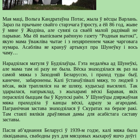
Мая маці, Вольга Кандратаўна Потас, жыла ў вёсцы Варлань.
Зараз па прычыне свайго старэчага ўзросту, а ёй 86 год, жыве
ў мяне ў Жодзіна, але сувязі са сваёй малой радзімай не
парывае. Мы ёй выпісваем раённую газету “Родныя вытокі”,
якую мама ўважліва чытае і з нецярпеннем чакае чарговага
нумара. Асабліва яе крануў артыкул пра Шунеўку і вось
чаму…
Нарадзілася матуля ў Будзілаўцы. Гэта недалёка ад Шунеўкі,
але мама там ні разу не была. Вёска знаходзілася як раз на
самой мяжы з Заходняй Беларуссю, і праход туды быў,
канечне, забаронены. Калі ўстанаўлівалі мяжу, то людзей з
вёсак, якія трапляліся на яе шляху, кудысьці высялялі. Так
здарылася, напрыклад, з жыхарамі вёскі Баравая, якіх
перасялілі быццам бы ў Крупскі раён. У Шунеўцы дзяржаўная
мяжа праходзіла ў канцы вёскі, адразу за агародамі.
Пагранічная застава знаходзілася ў Скуратах на беразе ракі.
Там стаялі вялікія драўляныя дамы для асабістага саставу
заставы.
Пасля аб’яднання Беларусі ў 1939-м годзе, калі мяжа была
ліквідавана, свабодны рух для мясцовых жыхароў яшчэ доўгі