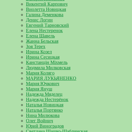
Викентий Карпович
Виолетта Новицкая
Галина Деменкова
Денис Логин
Евгений Тарновский
Елена Нестеренок
Елена Шавель
Жанна Бельская
Зоя Терех
Ирина Козел
Ирина Сесицкая
Канстанцін Міхмель
Людмила Милковская
Мария Коляго
МАРИЯ ЛУКЬЯНЕНКО
Мария Ючкович
Мария Януш
Надежда Мяделец
Надежда Нестерёнок
Наталья Новицкая
Наталья Портянко
Нина Милюкова
Олег Войнич
Юрий Виноградов
Светлана Шашко-Шаблинская