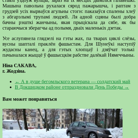
стаялі ўздоўж вуліцы, зараз на іх месцах дыміліся галавешкі.
Машына павольна рухалася сярод пажарышча, і раптам з
грудзей усіх вырваўся агульны стогн: паказаўся спалены хлеў
з абгарэлымі трупамі людзей. Ля адной сцяны былі добра
бачны рэшткі жанчыны, якая прыціскала да сябе, як бы
стараючыся зберагчы ад полымя, дваіх маленькіх дзетак.
Усе аслупянела глядзелі на гэты жах, па тварах цяклі слёзы,
вусны шапталі праклён фашыстам. Для Шунеўкі наступіў
жудасны канец, а для гэтых хлопцаў і дзяўчат толькі
пачыналася жыццё ў фашысцкім рабстве далёкай Нямеччыны.
Ніна САКАВА,
г. Жодзіна.
←
А в душе бегомльского ветерана — солдатский май
В Докшицком районе отпраздновали День Победы
→
Вам может понравиться