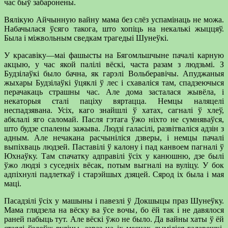
час быў забаронены.
Вялікую Айчынную вайну мама без слёз успамінаць не можа.
Набачылася ўсяго такога, што хопіць на некалькі жыццяў.
Была і міжвольным сведкам трагедыі Шунеўкі.
У красавіку—маі фашысты на Бягомльшчыне пачалі карную
акцыю, у час якой палілі вёскі, часта разам з людзьмі. З
Будзілаўкі было бачна, як гарэлі Вольберавічы. Апуджаныя
жыхары Будзілаўкі ўцяклі ў лес і схаваліся там, спадзеючыся
перачакаць страшны час. Але дома засталася жывёла, і
некаторыя сталі паціху вяртацца. Немцы наляцелі
неспадзявана. Усіх, каго знайшлі ў хатах, сагналі ў хлеў,
абклалі яго саломай. Пасля гэтага ўжо ніхто не сумняваўся,
што будзе спалены зажыва. Людзі галасілі, развітваліся адзін з
адным. Але нечакана расчыніліся дзверы, і немцы пачалі
выпіхваць людзей. Паставілі ў калону і пад канвоем пагналі ў
Юхнаўку. Там спачатку адправілі ўсіх у канюшню, дзе былі
ўжо людзі з суседніх вёсак, потым выгналі на вуліцу. У бок
адпіхнулі падлеткаў і старэйшых дзяцей. Сярод іх была і мая
маці.
Пасадзілі ўсіх у машыны і павезлі ў Докшыцы праз Шунеўку.
Мама глядзела на вёску ва ўсе вочы, бо ёй так і не давялося
раней пабыць тут. Але вёскі ўжо не было. Да вайны хаты ў ёй