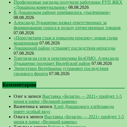
Профсоюзные награды получили работники РУП ЖКХ
«Докшицы-коммунальник»
08.08.2026
В Докшицком районе прибавилось «тысячников»
08.08.2026
Александр Лукашенко назвал ответственных за
формирование спроса в пользу отечественных товаров
07.08.2026
«Пересчитаем стаж и повысим пенсию»: новая схема
мошенников
07.08.2026
Докшицкий район устраняет последствия непогоды
07.08.2026
Торговля на селе и перспективы БелОМО. Александр
Лукашенко посещает Вилейский район
07.08.2026
Энергетики Витебщины устраняют последствия
грозового фронта
07.08.2026
Комментарии
Олег
к записи
Выставка «Белагро — 2021» пройдет 1-5
июня в парке «Великий камень»
Валентина
к записи
Хлеб Докшицкого хлебозавода
имеет особый вкус
Ольга
к записи
Выставка «Белагро — 2021» пройдет 1-5
июня в парке «Великий камень»
Татьяна
к записи
Работа в Докшицах