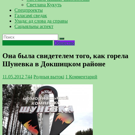
Светлана Кукуть
Спецпроекты
Галасамі сведак
Улада: ад слова да справы
Сацыяльны аспект
75 лет трагедии Хатыни
Общество
Она была свидетелем того, как горела
Шуневка в Докшицком районе
11.05.2012
744
Родныя вытокi
1 Комментарий