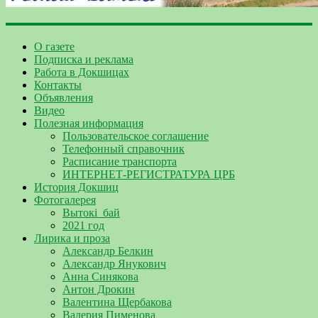
О газете
Подписка и реклама
Работа в Докшицах
Контакты
Объявления
Видео
Полезная информация
Пользовательское соглашение
Телефонный справочник
Расписание транспорта
ИНТЕРНЕТ-РЕГИСТРАТУРА ЦРБ
История Докшиц
Фотогалерея
Вытокі_бай
2021 год
Лирика и проза
Александр Белкин
Александр Янукович
Анна Синякова
Антон Дрокин
Валентина Щербакова
Валерия Пименова