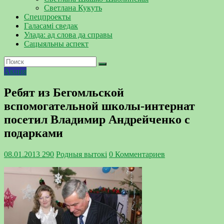
Светлана Кукуть
Спецпроекты
Галасамі сведак
Улада: ад слова да справы
Сацыяльны аспект
Акция
Ребят из Бегомльской
вспомогательной школы-интернат
посетил Владимир Андрейченко с
подарками
08.01.2013
290
Родныя вытокi
0 Комментариев