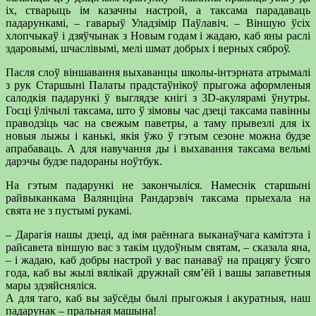
іх, стварыць ім казачны настрой, а таксама парадаваць
падарункамі, – гаварыў Уладзімір Паўлавіч. – Віншую ўсіх
хлопчыкаў і дзяўчынак з Новым годам і жадаю, каб яны раслі
здаровымі, шчаслівымі, мелі шмат добрых і верных сяброў.
Пасля слоў віншавання выхаванцы школы-інтэрната атрымалі
з рук Старшыні Палаты прадстаўнікоў прыгожа аформленыя
салодкія падарункі ў выглядзе кнігі з 3D-акулярамі ўнутры.
Госці ўлічылі таксама, што ў зімовы час дзеці таксама павінны
праводзіць час на свежым паветры, а таму прывезлі для іх
новыя лыжы і канькі, якія ўжо ў гэтым сезоне можна будзе
апрабаваць. А для навучання ды і выхавання таксама вельмі
дарэчы будзе падораны ноўтбук.
На гэтым падарункі не закончыліся. Намеснік старшыні
райвыканкама Валянціна Рандарэвіч таксама прыехала на
свята не з пустымі рукамі.
– Дарагія нашы дзеці, ад імя раённага выканаўчага камітэта і
райсавета віншую вас з такім цудоўным святам, – сказала яна,
– і жадаю, каб добры настрой у вас панаваў на працягу ўсяго
года, каб вы жылі вялікай дружнай сям’ёй і вашы запаветныя
мары здзяйсняліся.
А для таго, каб вы заўсёды былі прыгожыя і акуратныя, наш
падарунак – пральная машына!