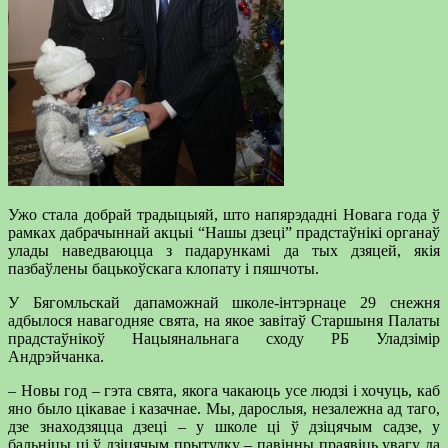
Ужо стала добрай традыцыяй, што напярэдадні Новага года ў
рамках дабрачыннай акцыі “Нашы дзеці” прадстаўнікі органаў
улады наведваюцца з падарункамі да тых дзяцей, якія
пазбаўлены бацькоўскага клопату і пяшчоты.
У Бягомльскай дапаможнай школе-інтэрнаце 29 снежня
адбылося навагодняе свята, на якое завітаў Старшыня Палаты
прадстаўнікоў Нацыянальнага сходу РБ Уладзімір
Андрэйчанка.
– Новы год – гэта свята, якога чакаюць усе людзі і хочуць, каб
яно было цікавае і казачнае. Мы, дарослыя, незалежна ад таго,
дзе знаходзяцца дзеці – у школе ці ў дзіцячым садзе, у
бальніцы ці ў дзіцячым прытулку – павінны праявіць увагу да