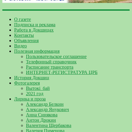
О газете
Подписка и реклама
Работа в Докшицах
Контакты
Объявления
Видео
Полезная информация
Пользовательское соглашение
Телефонный справочник
Расписание транспорта
ИНТЕРНЕТ-РЕГИСТРАТУРА ЦРБ
История Докшиц
Фотогалерея
Вытокі_бай
2021 год
Лирика и проза
Александр Белкин
Александр Янукович
Анна Синякова
Антон Дрокин
Валентина Щербакова
Валерия Пименова