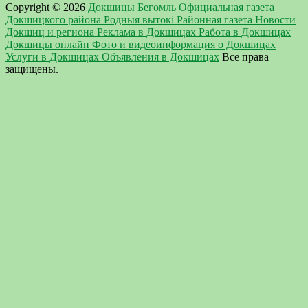
Copyright © 2026
Докшицы Бегомль Официальная газета
Докшицкого района Родныя вытокi Районная газета Новости
Докшиц и региона Реклама в Докшицах Работа в Докшицах
Докшицы онлайн Фото и видеоинформация о Докшицах
Услуги в Докшицах Объявления в Докшицах
Все права
защищены.