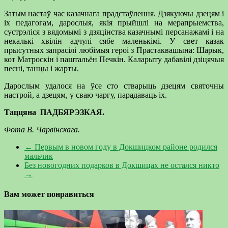
Затым настаў час казачнага прадстаўлення. Дзякуючы дзецям і
іх педагогам, дарослыя, якія прыйшлі на мерапрыемства,
сустрэліся з вядомымі з дзяцінства казачнымі персанажамі і на
некалькі хвілін адчулі сябе маленькімі. У свет казак
прысутных запрасілі любімыя героі з Прастаквашына: Шарык,
кот Матроскін і паштальён Печкін. Каларыту дабавілі дзіцячыя
песні, танцы і жарты.
Дарослым удалося на ўсе сто стварыць дзецям святочны
настрой, а дзецям, у сваю чаргу, парадаваць іх.
Таццяна ПАДБЯРЭЗКАЯ.
Фота В. Чарвінскага.
←
Первым в новом году в Докшицком районе родился
мальчик
Без новогодних подарков в Докшицах не остался никто
→
Вам может понравиться