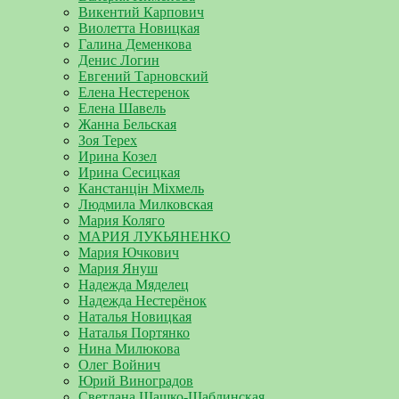
Викентий Карпович
Виолетта Новицкая
Галина Деменкова
Денис Логин
Евгений Тарновский
Елена Нестеренок
Елена Шавель
Жанна Бельская
Зоя Терех
Ирина Козел
Ирина Сесицкая
Канстанцін Міхмель
Людмила Милковская
Мария Коляго
МАРИЯ ЛУКЬЯНЕНКО
Мария Ючкович
Мария Януш
Надежда Мяделец
Надежда Нестерёнок
Наталья Новицкая
Наталья Портянко
Нина Милюкова
Олег Войнич
Юрий Виноградов
Светлана Шашко-Шаблинская