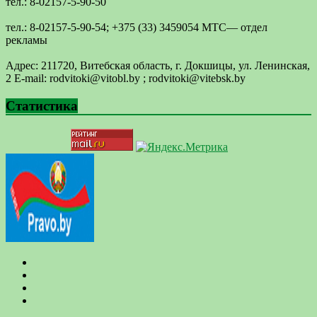
тел.: 8-02157-5-90-50
тел.: 8-02157-5-90-54; +375 (33) 3459054 МТС— отдел
рекламы
Адрес: 211720, Витебская область, г. Докшицы, ул. Ленинская,
2 E-mail: ​rodvitoki@​​vitobl​.by ; rodvitoki@vitebsk.by
Статистика