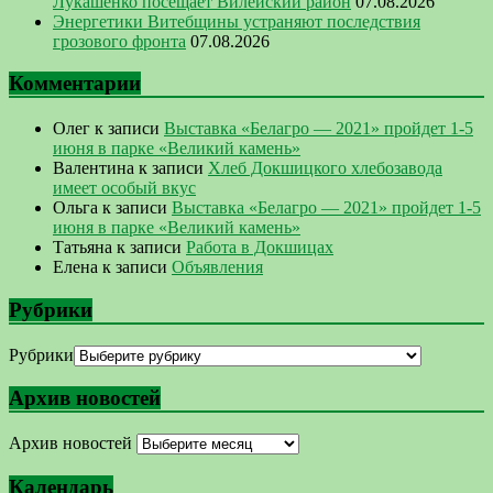
Лукашенко посещает Вилейский район
07.08.2026
Энергетики Витебщины устраняют последствия
грозового фронта
07.08.2026
Комментарии
Олег
к записи
Выставка «Белагро — 2021» пройдет 1-5
июня в парке «Великий камень»
Валентина
к записи
Хлеб Докшицкого хлебозавода
имеет особый вкус
Ольга
к записи
Выставка «Белагро — 2021» пройдет 1-5
июня в парке «Великий камень»
Татьяна
к записи
Работа в Докшицах
Елена
к записи
Объявления
Рубрики
Рубрики
Архив новостей
Архив новостей
Календарь