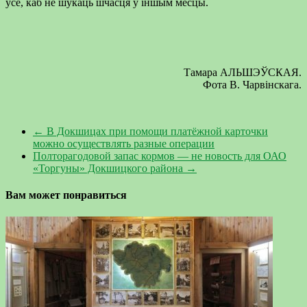
ўсё, каб не шукаць шчасця ў іншым месцы.
Тамара АЛЬШЭЎСКАЯ.
Фота В. Чарвінскага.
←
В Докшицах при помощи платёжной карточки
можно осуществлять разные операции
Полторагодовой запас кормов — не новость для ОАО
«Торгуны» Докшицкого района
→
Вам может понравиться