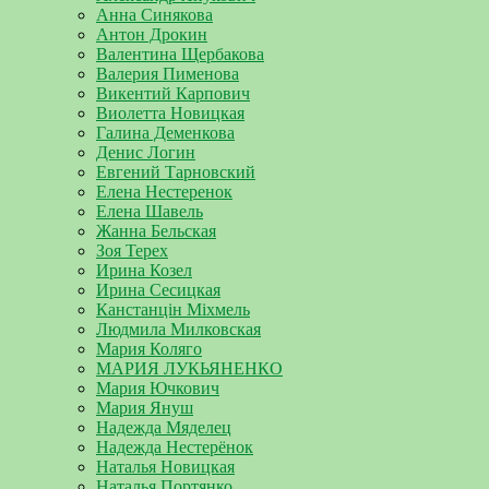
Анна Синякова
Антон Дрокин
Валентина Щербакова
Валерия Пименова
Викентий Карпович
Виолетта Новицкая
Галина Деменкова
Денис Логин
Евгений Тарновский
Елена Нестеренок
Елена Шавель
Жанна Бельская
Зоя Терех
Ирина Козел
Ирина Сесицкая
Канстанцін Міхмель
Людмила Милковская
Мария Коляго
МАРИЯ ЛУКЬЯНЕНКО
Мария Ючкович
Мария Януш
Надежда Мяделец
Надежда Нестерёнок
Наталья Новицкая
Наталья Портянко