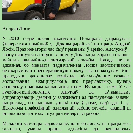
Андрэй Лосік
У 2010 годзе пасля заканчэння Полацкага дзяржаўнага
ўніверсітэта прыйшоў у “Докшыцырайгаз” на працу Андрэй
Лосік. Праз некаторы час быў прызваны ў армію. Адслужыў –
і зноў вярнуўся пастаўскі хлопец у Докшыцы. Зараз ён старшы
майстар аварыйна-дыспетчарскай службы. Пасада вельмі
адказная, бо менавіта падначаленыя Лосіка забяспечваюць
безаварыйную і бесперабойную падачу газа спажыўцам. Яны
праводзяць дасканалае тэхнічнае абслугоўванне газавага
абсталявання, ажыццяўляюць яго прафілактыку, вучаць
абанентаў правілам карыстання газам. Вучацца і самі. У час
вучэбна-трэніровачных заняткаў да аўтаматызму
адпрацоўваюць дзеянні ў залежнасці ад пастаўленай задачы,
напрыклад, на выпадак уцечкі газу ў доме, пад’ездзе і г.д.
Дзякуючы прафесійнай, зладжанай рабоце службы, аварый ці
іншых пазаштатных сітуацый не зарэгістравана.
Маладога майстара задавальняе, па яго словах, на працы ўсё:
зарплата, умовы працы, адносіны да пачынаючых