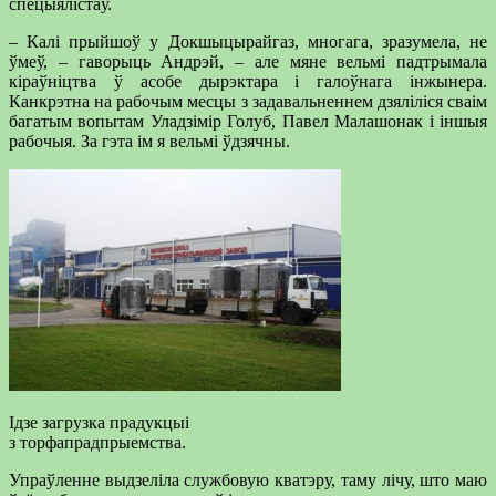
спецыялістаў.
– Калі прыйшоў у Докшыцырайгаз, многага, зразумела, не
ўмеў, – гаворыць Андрэй, – але мяне вельмі падтрымала
кіраўніцтва ў асобе дырэктара і галоўнага інжынера.
Канкрэтна на рабочым месцы з задавальненнем дзяліліся сваім
багатым вопытам Уладзімір Голуб, Павел Малашонак і іншыя
рабочыя. За гэта ім я вельмі ўдзячны.
Ідзе загрузка прадукцыі
з торфапрадпрыемства.
Упраўленне выдзеліла службовую кватэру, таму лічу, што маю