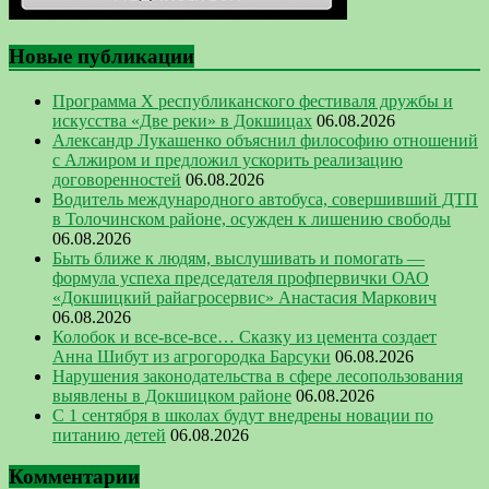
Новые публикации
Программа Х республиканского фестиваля дружбы и
искусства «Две реки» в Докшицах
06.08.2026
Александр Лукашенко объяснил философию отношений
с Алжиром и предложил ускорить реализацию
договоренностей
06.08.2026
Водитель международного автобуса, совершивший ДТП
в Толочинском районе, осужден к лишению свободы
06.08.2026
Быть ближе к людям, выслушивать и помогать —
формула успеха председателя профпервички ОАО
«Докшицкий райагросервис» Анастасия Маркович
06.08.2026
Колобок и все-все-все… Сказку из цемента создает
Анна Шибут из агрогородка Барсуки
06.08.2026
Нарушения законодательства в сфере лесопользования
выявлены в Докшицком районе
06.08.2026
С 1 сентября в школах будут внедрены новации по
питанию детей
06.08.2026
Комментарии