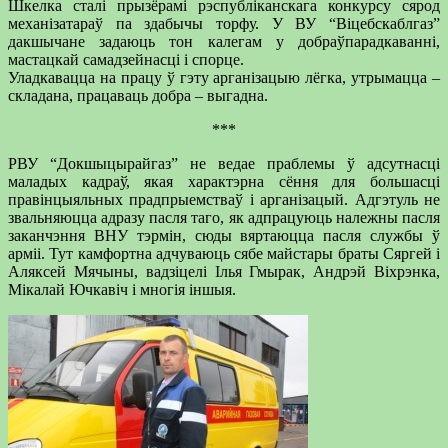
Шкелка сталі прызёрамі рэспубліканскага конкурсу сярод
механізатараў па здабычы торфу. У ВУ “Віцебскаблгаз”
дакшычане задаюць тон калегам у добраўпарадкаванні,
мастацкай самадзейнасці і спорце.
Уладкавацца на працу ў гэту арганізацыю лёгка, утрымацца –
складана, працаваць добра – выгадна.
***
РВУ “Докшыцырайгаз” не ведае праблемы ў адсутнасці
маладых кадраў, якая характэрна сёння для большасці
правінцыяльных прадпрыемстваў і арганізацый. Адгэтуль не
звальняюцца адразу пасля таго, як адпрацуюць належны пасля
заканчэння ВНУ тэрмін, сюды вяртаюцца пасля службы ў
арміі. Тут камфортна адчуваюць сябе майстары браты Сяргей і
Аляксей Мячыны, вадзіцелі Ілья Гмырак, Андрэй Віхрэнка,
Мікалай Ючкавіч і многія іншыя.