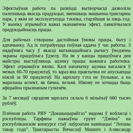
Эфектыўная работа па развіцці вытворчасці дазволіла
палепшыць якасць прадукцыі, зменшыць машынна-трактарны
парк, у якім не эксплуатуецца тэхніка, старэйшая за пяць год.
У выніку атрымаўся важкі эканамічны эфект, павялічылася
прадукцыйнасць працы.
Для рабочых створаны дастойныя ўмовы працы, быту і
адпачынку. Ад іх патрабуецца поўная аддача ў час работы. З
нядаўняга часу ў якасці матывацыйнага рычагу ўведзены
экраны працоўнага ўдзелу. На ім у канцы працоўнага дня
майстры выстаўляюць ацэнку працы кожнага работніка.
Эфект атрымаўся вялікі. Калі напачатку ацэнка вагалася ў
межах 60-70 працэнтаў, то зараз яна практычна не апускаецца
ніжэй за 90 працэнтаў. На зарплату гэта не ўплывае, а на
маральны аспект, як бачна, вельмі. Нікому не хочацца быць
афіцыйна прызнаным гультаём.
За 7 месяцаў сярэдняя зарплата склала 6 мільёнаў 660 тысяч
рублёў.
Плённая работа РВУ “Докшыцырайгаз” вядома ў вобласці і
рэспубліцы. Тарфяны пажыўны грунт “Дзвіна” на
рэспубліканскім конкурсе стаў лаўрэатам намінацыі “Лепшы
тавар года”. Трактарысты Вячаслаў Машніч і Аляксандр