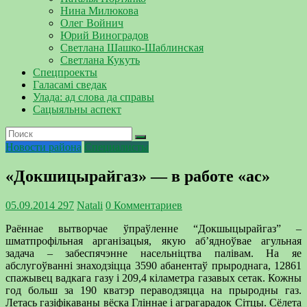
Нина Милюкова
Олег Войнич
Юрий Виноградов
Светлана Шашко-Шаблинская
Светлана Кукуть
Спецпроекты
Галасамі сведак
Улада: ад слова да справы
Сацыяльны аспект
Новости района
Специалисты
«Докшицырайгаз» — в работе «ас»
05.09.2014
297
Natali
0 Комментариев
Раённае вытворчае ўпраўленне “Докшыцырайгаз” –
шматпрофільная арганізацыя, якую аб’ядноўвае агульная
задача – забеспячэнне насельніцтва палівам. На яе
абслугоўванні знаходзіцца 3590 абанентаў прыроднага, 12861
спажывец вадкага газу і 209,4 кіламетра газавых сетак. Кожны
год больш за 190 кватэр пераводзяцца на прыродны газ.
Летась газіфікаваны вёска Гліннае і аграгарадок Сітцы. Сёлета