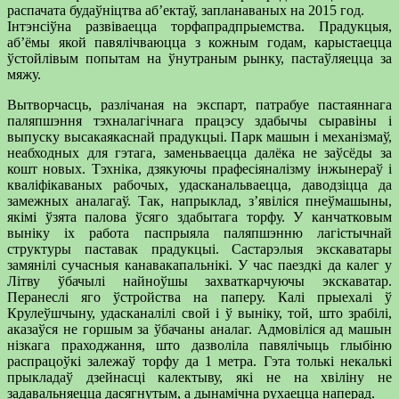
распачата будаўніцтва аб’ектаў, запланаваных на 2015 год.
Інтэнсіўна развіваецца торфапрадпрыемства. Прадукцыя,
аб’ёмы якой павялічваюцца з кожным годам, карыстаецца
ўстойлівым попытам на ўнутраным рынку, пастаўляецца за
мяжу.
Вытворчасць, разлічаная на экспарт, патрабуе пастаяннага
паляпшэння тэхналагічнага працэсу здабычы сыравіны і
выпуску высакаякаснай прадукцыі. Парк машын і механізмаў,
неабходных для гэтага, заменьваецца далёка не заўсёды за
кошт новых. Тэхніка, дзякуючы прафесіяналізму інжынераў і
кваліфікаваных рабочых, удасканальваецца, даводзіцца да
замежных аналагаў. Так, напрыклад, з’явіліся пнеўмашыны,
якімі ўзята палова ўсяго здабытага торфу. У канчатковым
выніку іх работа паспрыяла паляпшэнню лагістычнай
структуры паставак прадукцыі. Састарэлыя экскаватары
замянілі сучасныя канавакапальнікі. У час паездкі да калег у
Літву ўбачылі найноўшы захваткарчуючы экскаватар.
Перанеслі яго ўстройства на паперу. Калі прыехалі ў
Крулеўшчыну, удасканалілі свой і ў выніку, той, што зрабілі,
аказаўся не горшым за ўбачаны аналаг. Адмовіліся ад машын
нізкага праходжання, што дазволіла павялічыць глыбіню
распрацоўкі залежаў торфу да 1 метра. Гэта толькі некалькі
прыкладаў дзейнасці калектыву, які не на хвіліну не
задавальняецца дасягнутым, а дынамічна рухаецца наперад.