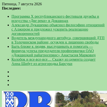
Пятница, 7 августа 2026
Последнее:
Программа Х республиканского фестиваля дружбы и
искусства «Две реки» в Докшицах
Александр Лукашенко объяснил философию отношений
с Алжиром и предложил ускорить реализацию
договоренностей
Водитель международного автобуса, совершивший ДТП
в Толочинском районе, осужден к лишению свободы
Быть ближе к людям, выслушивать и помогать —
формула успеха председателя профпервички ОАО
«Докшицкий райагросервис» Анастасия Маркович
Колобок и все-все-все… Сказку из цемента создает
Анна Шибут из агрогородка Барсуки