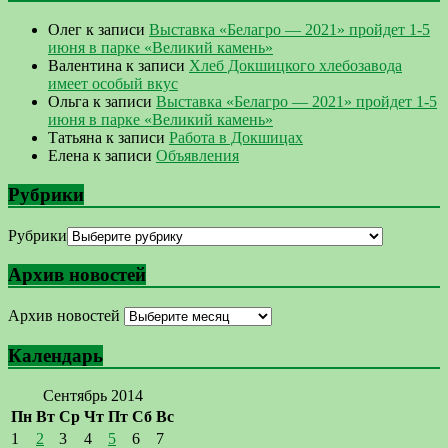
Олег
к записи
Выставка «Белагро — 2021» пройдет 1-5
июня в парке «Великий камень»
Валентина
к записи
Хлеб Докшицкого хлебозавода
имеет особый вкус
Ольга
к записи
Выставка «Белагро — 2021» пройдет 1-5
июня в парке «Великий камень»
Татьяна
к записи
Работа в Докшицах
Елена
к записи
Объявления
Рубрики
Рубрики
Архив новостей
Архив новостей
Календарь
Сентябрь 2014
Пн
Вт
Ср
Чт
Пт
Сб
Вс
1
2
3
4
5
6
7