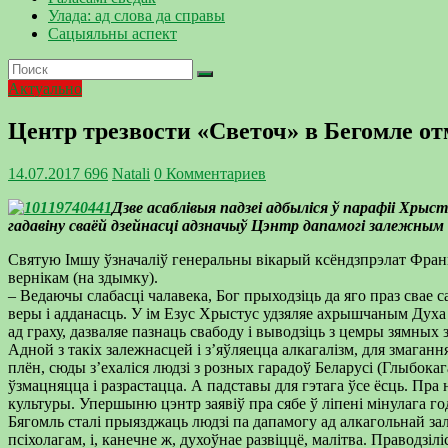
Улада: ад слова да справы
Сацыяльны аспект
Актуально
Центр трезвости «Светоч» в Бегомле о
14.07.2017
696
Natali
0 Комментариев
Дзве асаблівыя падзеі адбыліся ў парафіі Хры
гадавіну сваёй дзейнасці адзначыў Цэнтр дапамогі залежным 
Святую Імшу ўзначаліў генеральны вікарый ксёндз­прэлат Франці
вернікам (на здымку).
– Ведаючы слабасці чалавека, Бог прыходзіць да яго праз свае
веры і адданасць. У ім Езус Хрыстус удзяляе ахрышчаным Духа С
ад граху, дазваляе пазнаць свабоду і выводзіць з цемры зямных
Адной з такіх залежнасцей і з’яўляецца алкагалізм, для змаган
плён, сюды з’ехаліся людзі з розных гарадоў Беларусі (Глыбокага
ўзмацняцца і разрастацца. А падставы для гэтага ўсе ёсць. Пра
культуры. Упершыню цэнтр заявіў пра сябе ў ліпені мінулага го
Бягомль сталі прыязджаць людзі па дапамогу ад алкагольнай зале
псіхолагам, і, канечне ж, духоўнае развіццё, малітва. Праводзі