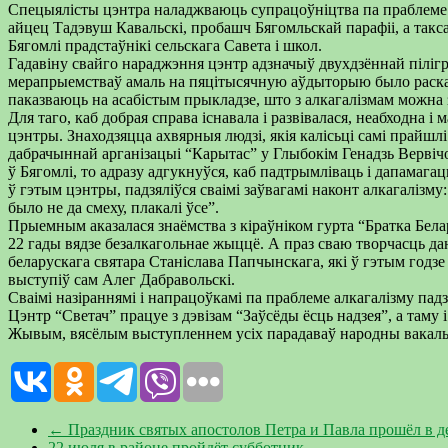
Спецыялісты цэнтра наладжваюць супрацоўніцтва па праблеме а
айцец Тадэвуш Кавальскі, пробашч Бягомльскай парафіі, а такс
Бягомлі прадстаўнікі сельскага Савета і школ.
Гадавіну свайго нараджэння цэнтр адзначыў двухдзённай пілігр
мерапрыемстваў амаль на пяцітысячную аўдыторыю было расказан
паказваюць на асабістым прыкладзе, што з алкагалізмам можна з
Для таго, каб добрая справа існавала і развівалася, неабходна 
цэнтры. Знаходзяцца ахвярныя людзі, якія калісьці самі прайшл
дабрачыннай арганізацыі “Карытас” у Глыбокім Генадзь Вервічон
ў Бягомлі, то адразу адгукнуўся, каб падтрымліваць і дапамаг
ў гэтым цэнтры, падзяліўся сваімі заўвагамі наконт алкагалізму
было не да смеху, плакалі ўсе”.
Прыемным аказалася знаёмства з кіраўніком гурта “Братка Бела
22 гады вядзе безалкагольнае жыццё. А праз сваю творчасць да
беларускага святара Станіслава Папчынскага, які ў гэтым годзе
выступіў сам Алег Дабравольскі.
Сваімі назіраннямі і напрацоўкамі па праблеме алкагалізму падз
Цэнтр “Светач” працуе з дэвізам “Заўсёды ёсць надзея”, а таму 
Жывым, вясёлым выступленнем усіх парадаваў народны вакаль
←
Праздник святых апостолов Петра и Павла прошёл в 
22 июля в районе пройдёт субботник
→