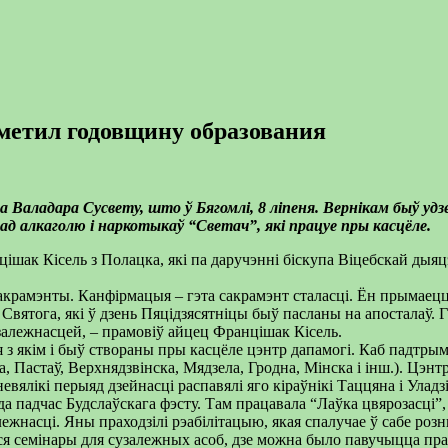
тметил годовщину образования
ста Валадара Сусвету, што ў Бягомлі, 8 ліпеня. Вернікам быў 
ад алкаголю і наркотыкаў “Светач”, які працуе пры касцёле.
шак Кісель з Полацка, які па даручэнні біскупа Віцебскай дыяцэ
 сакрамэнты. Канфірмацыя – гэта сакрамэнт сталасці. Ён прымаец
вятога, які ў дзень Пяцідзясятніцы быў пасланы на апосталаў. Г
 залежнасцей, – прамовіў айцец Францішак Кісель.
ня з якім і быў створаны пры касцёле цэнтр дапамогі. Каб падтры
, Пастаў, Верхнядзвінска, Мядзела, Гродна, Мінска і інш.). Цэнтр
 невялікі перыяд дзейнасці распавялі яго кіраўнікі Таццяна і Ул
да падчас Будслаўскага фэсту. Там працавала “Лаўка цвярозасці”,
жнасці. Яны праходзілі рэабілітацыю, якая спалучае ў сабе розныя
ліся семінары для сузалежных асоб, дзе можна было павучыцца прав