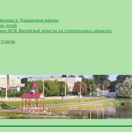
ыявлены в Докшицком районе
ию детей
ено КГК Витебской области на строительных объектах
 туризм