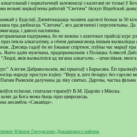
лкагольнай і наркатычнай залежнасці з калегамі не толькі ў Бе
ама вельмі зацікаўлены работай “Светача” біскуп Віцебскай дыяц
ымкай у Будслаў. Дзевятнаццаць чалавек адолелі больш за 50 кіл
а пра дзейнасць “Светача”, яго дасягненні і перспектывы. Да та
магацца, і даволі паспяхова.
і матэрыяльная падтрымка, бо не кожны з ахвотных прайсці курс р
і праз пекла алкагалізму, а сёння дапамагаюць іншым вызваліцца
ак. Дзесяць гадоў ён не ўжывае спіртное, пэўны час марыў пра с
аць. Яшчэ адзін мужчына, прадпрымальнік з Полацка Аляксей Дайл
: “Людзі, якія вызваліліся ад заганы алкаголю, – шчаслівыя, мног
рус” Алегам Дабравольскім, які прыехаў з Барысава. Ён прызнаўс
носіць народу простую ісціну: “Веру я, што беларус без гарэлкі
 Папам Рымскім далучаны да ліку святых. Дарэчы, частка фільма 
яліўся псіхолаг, гештальт-тэрапеўт В.М. Цыр­лін з Мінска.
і шлях да Бога можа быць праз цвярозасць.
ны ансамбль «Сакавіца».
деревне Южное Гнездилово Докшицкого района