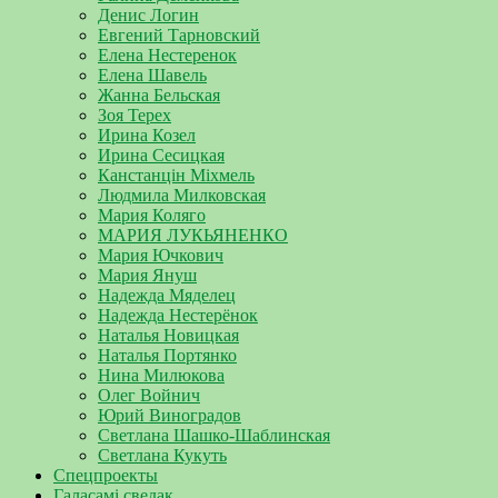
Денис Логин
Евгений Тарновский
Елена Нестеренок
Елена Шавель
Жанна Бельская
Зоя Терех
Ирина Козел
Ирина Сесицкая
Канстанцін Міхмель
Людмила Милковская
Мария Коляго
МАРИЯ ЛУКЬЯНЕНКО
Мария Ючкович
Мария Януш
Надежда Мяделец
Надежда Нестерёнок
Наталья Новицкая
Наталья Портянко
Нина Милюкова
Олег Войнич
Юрий Виноградов
Светлана Шашко-Шаблинская
Светлана Кукуть
Спецпроекты
Галасамі сведак