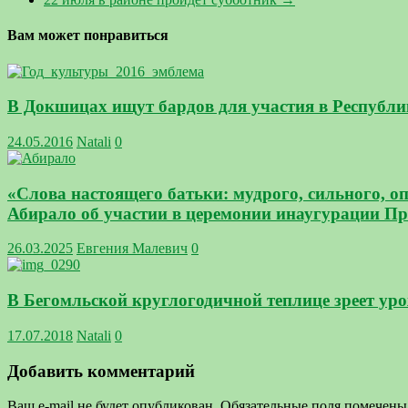
Вам может понравиться
В Докшицах ищут бардов для участия в Республи
24.05.2016
Natali
0
«Слова настоящего батьки: мудрого, сильного, 
Абирало об участии в церемонии инаугурации Пр
26.03.2025
Евгения Малевич
0
В Бегомльской круглогодичной теплице зреет ур
17.07.2018
Natali
0
Добавить комментарий
Ваш e-mail не будет опубликован.
Обязательные поля помечен