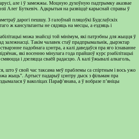
ларусі, але і ў замежжы. Моцную духоўную падтрымку аказвае
эзіі Алег Буткевіч. Адкрытыя на развіццё карыснай справы ў
аметраў дарогі пешшу. З галоўнай пляцоўкі Будслаўскіх
го ж кансультанты не сядзяць на месцы, а ездзяць і
эабілітацыі можа знайсці той мінімум, які патрэбны для жыцця ў
 ад залежнасці. Такім чалавек стаў прадпрымальнік, дырэктар
тварэнне падобнага цэнтра, а калі даведаўся пра яго існаванне
ідзёнак, які восенню мінулага года прайшоў курс рэабілітацыі
а смяюцца і дзеляцца сваёй радасцю. А калі ўжывалі алкаголь,
я, што ў свой час таксама меў праблемы са спіртным і вось ужо
 можа жыць”. Артыст падарыў цэнтру дыск з фільмам пра
здымалася ў ваколіцах Параф’янава, а ў вобразе п’яніцы