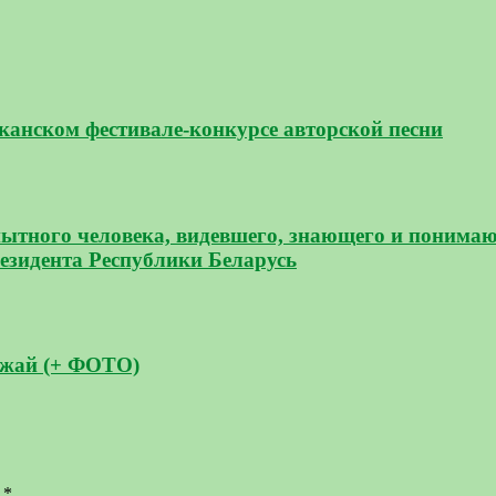
канском фестивале-конкурсе авторской песни
опытного человека, видевшего, знающего и понима
езидента Республики Беларусь
ожай (+ ФОТО)
ы
*