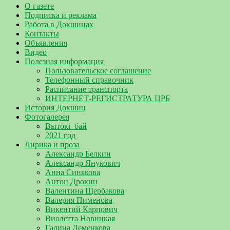
О газете
Подписка и реклама
Работа в Докшицах
Контакты
Объявления
Видео
Полезная информация
Пользовательское соглашение
Телефонный справочник
Расписание транспорта
ИНТЕРНЕТ-РЕГИСТРАТУРА ЦРБ
История Докшиц
Фотогалерея
Вытокі_бай
2021 год
Лирика и проза
Александр Белкин
Александр Янукович
Анна Синякова
Антон Дрокин
Валентина Щербакова
Валерия Пименова
Викентий Карпович
Виолетта Новицкая
Галина Деменкова