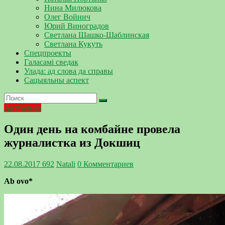
Нина Милюкова
Олег Войнич
Юрий Виноградов
Светлана Шашко-Шаблинская
Светлана Кукуть
Спецпроекты
Галасамі сведак
Улада: ад слова да справы
Сацыяльны аспект
Актуально
Один день на комбайне провела
журналистка из Докшиц
22.08.2017
692
Natali
0 Комментариев
Ab ovo*