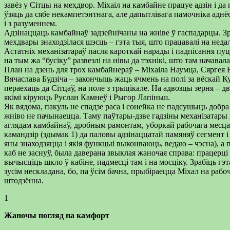
завёз у Сітцы на мехдвор. Міхаіл на камбайне працуе адзін і да
ўзяць да сябе некампетэнтнага, але дапытлівага памочніка аднё
і з разуменнем.
Адзінаццаць камбайнаў задзейнічаны на жніве ў гаспадарцы. З
мехдвары знаходзілася шэсць – гэта тыя, што працавалі на недал
Астатніх механізатараў пасля кароткай нарады і падпісання пу
на тым жа “бусіку” развезлі на нівы да тэхнікі, што там начавала
План на дзень для трох камбайнераў – Міхаіла Наумца, Сяргея Б
Вячаслава Будзіча – закончыць жаць ячмень на полі за вёскай Ку
пераехаць да Сітцаў, на поле з трыцікале. На адвозцы зерня – 
якімі кіруюць Руслан Камнеў і Рыгор Лапіньш.
Як вядома, пакуль не спадзе раса і сонейка не падсушыць добра
жніво не пачынаецца. Таму паўтары-дзве гадзіны механізатар
аглядам камбайнаў, дробным рамонтам, уборкай рабочага месца.
камандзір (здымак 1) да паловы адзінаццатай памяняў сегмент і
яны знаходзяцца і якія функцыі выконваюць, ведаю – чэсна), а 
каб не заснуў, была даверана звыклая жаночая справа: працерці
вычысціць шкло ў кабіне, падмесці там і на мосціку. Зрабіць гэ
зусім нескладана, бо, па ўсім бачна, прыбіраецца Міхал на раб
штодзённа.
1
Жаночы погляд на камфорт