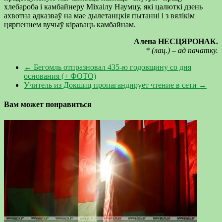
хлебароба і камбайнеру Міхаілу Наумцу, які цалюткі дзень
ахвотна адказваў на мае дылетанцкія пытанні і з вялікім
цярпеннем вучыў кіраваць камбайнам.
Алена НЕСЦЯРОНАК.
* (лац.) – ад пачатку.
←
Бегомль отпразновал 435-ю годовщину со дня
основания (+ ФОТО)
Учитель из Докшиц пропагандирует чтение в сети
→
Вам может понравиться