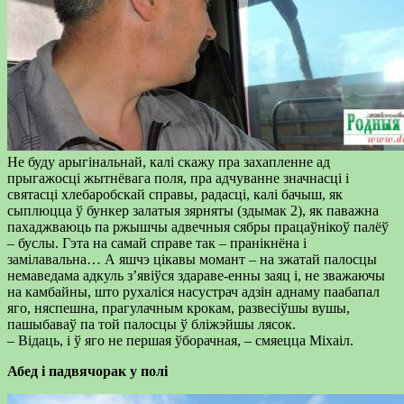
Не буду арыгінальнай, калі скажу пра захапленне ад
прыгажосці жытнёвага поля, пра адчуванне значнасці і
святасці хлебаробскай справы, радасці, калі бачыш, як
сыплюцца ў бункер залатыя зярняты (здымак 2), як паважна
пахаджваюць па ржышчы адвечныя сябры працаўнікоў палёў
– буслы. Гэта на самай справе так – пранікнёна і
замілавальна… А яшчэ цікавы момант – на зжатай палосцы
немаведама адкуль з’явіўся здараве-енны заяц і, не зважаючы
на камбайны, што рухаліся насустрач адзін аднаму паабапал
яго, няспешна, прагулачным крокам, развесіўшы вушы,
пашыбаваў па той палосцы ў бліжэйшы лясок.
– Відаць, і ў яго не першая ўборачная, – смяецца Міхаіл.
Абед і падвячорак у полі