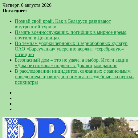
Четверг, 6 августа 2026
Последнее:
Познай свой край. Как в Беларуси развивают
внутренний туризм
Память военнослужащих, погибших в мирное время,
почтили в Докшицах
По темпам уборки зерновых и зернобобовых культур
ОАО «Барсучанка» уверенно держит «серебряную»
позицию
Безопасный дом – это не удача, а выбор. Итоги акции
«Дом без пожара» подвелт в Докшицком районе
В расследовании инцидентов, связанных с зависимым
поведением, правосудию помогают судебные эксперты-
психиатры