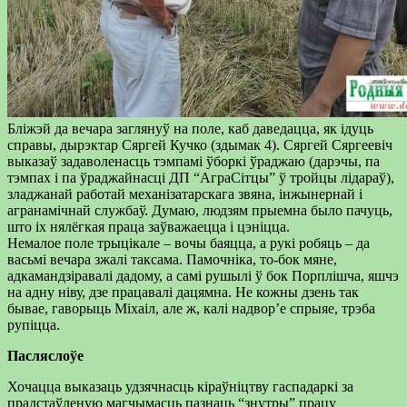
Бліжэй да вечара заглянуў на поле, каб даведацца, як ідуць
справы, дырэктар Сяргей Кучко (здымак 4). Сяргей Сяргеевіч
выказаў задаволенасць тэмпамі ўборкі ўраджаю (дарэчы, па
тэмпах і па ўраджайнасці ДП “АграСітцы” ў тройцы лідараў),
зладжанай работай механізатарскага звяна, інжынернай і
агранамічнай службаў. Думаю, людзям прыемна было пачуць,
што іх нялёгкая праца заўважаецца і цэніцца.
Немалое поле трыцікале – вочы баяцца, а рукі робяць – да
васьмі вечара зжалі таксама. Памочніка, то-бок мяне,
адкамандзіравалі дадому, а самі рушылі ў бок Порплішча, яшчэ
на адну ніву, дзе працавалі дацямна. Не кожны дзень так
бывае, гаворыць Міхаіл, але ж, калі надвор’е спрыяе, трэба
рупіцца.
Пасляслоўе
Хочацца выказаць удзячнасць кіраўніцтву гаспадаркі за
прадстаўленую магчымасць пазнаць “знутры” працу