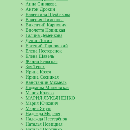
Анна Синякова
Антон Дрокин
Валентина Щербакова
Валерия Пименова
Викентий Карпович
Виолетта Новицкая
Галина Деменкова
Денис Логин
Евгений Тарновский
Елена Нестеренок
Елена Шавель
Жанна Бельская
Зоя Терех
Ирина Козел
Ирина Сесицкая
Канстанцін Міхмель
Людмила Милковская
Мария Коляго
МАРИЯ ЛУКЬЯНЕНКО
Мария Ючкович
Мария Януш
Надежда Мяделец
Надежда Нестерёнок
Наталья Новицкая
Наталья Портянко