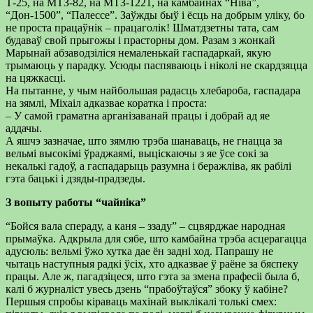
Т-25, на МТЗ-82, на МТЗ-1221, на камбайнах “Ніва”,
“Дон-1500”, “Палессе”. Заўжды быў і ёсць на добрым уліку, бо
не проста працаўнік – працаголік! Шматдзетны тата, сам
будаваў свой прыгожы і прасторны дом. Разам з жонкай
Марынай абзаводзіліся немаленькай гаспадаркай, якую
трымаюць у парадку. Усюды паспяваюць і ніколі не скардзяцца
на цяжкасці.
На пытанне, у чым найбольшая радасць хлебароба, гаспадара
на зямлі, Міхаіл адказвае коратка і проста:
– У самой граматна арганізаванай працы і добрай ад яе
аддачы.
А яшчэ зазначае, што зямлю трэба шанаваць, не гнацца за
вельмі высокімі ўраджаямі, выціскаючы з яе ўсе сокі за
некалькі гадоў, а гаспадарыць разумна і беражліва, як рабілі
гэта бацькі і дзяды-прадзеды.
З вопыту работы “чайніка”
“Бойся вала спераду, а каня – ззаду” – сцвярджае народная
прымаўка. Адкрыла для сябе, што камбайна трэба асцерагацца
адусюль: вельмі ўжо хутка дае ён задні ход. Папрашу не
чытаць наступныя радкі ўсіх, хто адказвае ў раёне за бяспеку
працы. Але ж, пагадзіцеся, што гэта за змена прафесіі была б,
калі б журналіст увесь дзень “прабоўтаўся” збоку ў кабіне?
Першыя спробы кіраваць махінай выклікалі толькі смех: