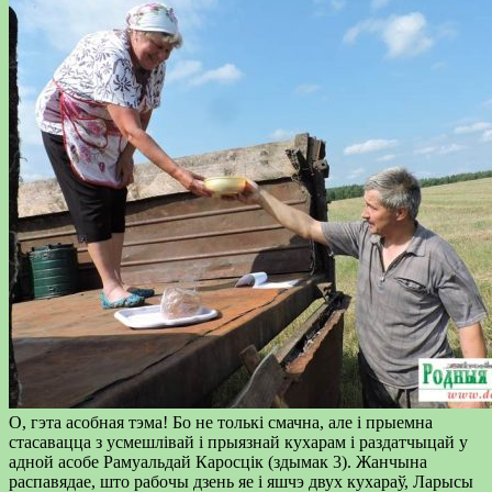
О, гэта асобная тэма! Бо не толькі смачна, але і прыемна
стасавацца з усмешлівай і прыязнай кухарам і раздатчыцай у
адной асобе Рамуальдай Каросцік (здымак 3). Жанчына
распавядае, што рабочы дзень яе і яшчэ двух кухараў, Ларысы