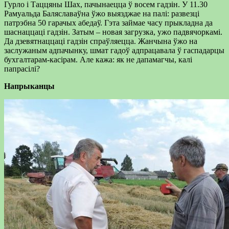
Гурло і Таццяны Шах, пачынаецца ў восем гадзін. У 11.30
Рамуальда Баляславаўна ўжо выязджае на палі: развезці
патрэбна 50 гарачых абедаў. Гэта займае часу прыкладна да
шаснаццаці гадзін. Затым – новая загрузка, ужо падвячоркамі.
Да дзевятнаццаці гадзін спраўляецца. Жанчына ўжо на
заслужаным адпачынку, шмат гадоў адпрацавала ў гаспадарцы
бухгалтарам-касірам. Але кажа: як не дапамагчы, калі
папрасілі?
Напрыканцы