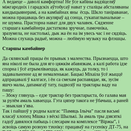
А ведаеце – даволі камфортна! Не ўсе кабіны вадзіцеляў
міжгародніх і гарадскіх аўтобусаў нават у сталіцы абсталяваны
кандыцыянерамі, а на камбайнах яны ёсць. Шкло таніраванае,
можна працаваць без акуляраў ад сонца, гукапаглынальнае –
не шумна. Прасторна нават для двух чалавек. Сядзенне
старшага камбайнера дастаткова зручнае, памочніка,
зразумела, не настолькі, дык жа ён на ім увесь час і не сядзіць.
Можна слухаць радыё, можна – любімую музыку на флэшцы.
Старшы камбайнер
Да сялянскай працы ён прывык з маленства. Прызнаецца, што
яна ніколі не была для яго цяжкім абавязкам, а калі работа ідзе
спорна і ўсё атрымліваецца, як кажуць, да толку, то і
задавальненне ад яе немаленькае. Бацькі Міхаіла ўсё жыццё
адпрацавалі ў калгасе, і ён са смехам распавядае, як, зусім
яшчэ малы, дапамагаў тату, падвозіў на трактары ваду на
пашу:
– Збоку глянуць – едзе трактар без трактарыста, бо галава мая
за рулём амаль хаваецца. Гэта цяпер такога не ўбачыш, а раней
– звыклая з’ява.
Так і пайшоў у родны калгас “Памяць Ільіча” пасля васьмі
класаў хлопец Мішка з вёскі Шылькі. За амаль тры дзясяткі
гадоў давялося пабыць і слесарам на комплексе “Віржы”, і
асвоіць самую розную тэхніку: працаваў на гусеніку ДТ-75, на