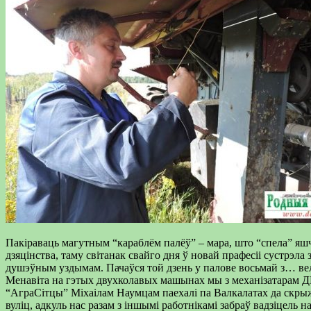
Пакіраваць магутным “караблём палёў” – мара, што “спела” яшч
дзяцінства, таму світанак свайго дня ў новай прафесіі сустрэла 
душэўным уздымам. Пачаўся той дзень у палове восьмай з… вел
Менавіта на гэтых двухколавых машынах мы з механізатарам 
“АграСітцы” Міхаілам Наумцам паехалі па Валкалатах да скры
вуліц, адкуль нас разам з іншымі работнікамі забраў вадзіцель на