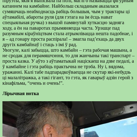
піруэты, якія я выпісвала па полі, маглі б называцца фігурным
катаннем на камбайне. Найбольш складаным аказалася
сумяшчаць неабходнасць рабіць большыя, чым у трактары ці
аўтамабілі, абароты руля (для гэтага на ім ёсць нават
спецыяльная ручка) з вышэй памянутай хуткасцю задняга
ходу, а ён на паваротах прымяняецца часта. Урэшце пад
разумным кіраўніцтвам стала атрымлівацца нешта падобнае, і
я – ад гонару проста распірала! – змагла пад’ехаць да двух
другіх камбайнаў і стаць з імі ў рад.
Увогуле, калі забыцца, што камбайн – гэта рабочая машына, а
не сродак для перамяшчэння, то для жанчыны такі транспарт –
проста казка. У аўто з аўтаматыкай націскаеш на дзве педалі, а
ў камбайне і гэта рабіць практычна не трэба. Ну і, вядома,
уражанні. Калі табе падпарадкоўваецца не скутар які-небудзь
ці малалітражка, а такі гігант, то гэта, як гаварыў адзін герой з
кінафільма, “очень и очень!”.
Лірычная нотка