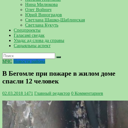
Нина Милюкова
Олег Войнич
Юрий Виноградов
Светлана Шашко-Шаблинская
Светлана Кукуть
Спецпроекты
Галасамі сведак
Улада: ад слова да справы
Сацыяльны аспект
МЧС
Новости района
В Бегомле при пожаре в жилом доме
спасли 12 человек
02.03.2018
1471
Главный редактор
0 Комментариев