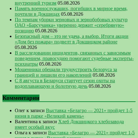
внутренний туризм
05.08.2026
Память военнослужащих, погибших в мирное время,
почтили в Докшицах
05.08.2026
По темпам уборки зерновых и зернобобовых культур
ОАО «Барсучанка» уверенно держит «серебряную»
позицию
05.08.2026
Безопасный дом – это не удача, а выбор. Итоги акции
«Дом без пожара» подвелт в Докшицком районе
05.08.2026
В расследовании инцидентов, связанных с зависимым
поведением, правосудию помогают судебные эксперты-
психиатры
05.08.2026
Мошенники обещали трудоустроить белоруса за
границей и лишили его накоплений
05.08.2026
С 8 августа в Беларуси стартует сезон охоты на
водоплавающую и болотную дичь
05.08.2026
Комментарии
Олег
к записи
Выставка «Белагро — 2021» пройдет 1-5
июня в парке «Великий камень»
Валентина
к записи
Хлеб Докшицкого хлебозавода
имеет особый вкус
Ольга
к записи
Выставка «Белагро — 2021» пройдет 1-5