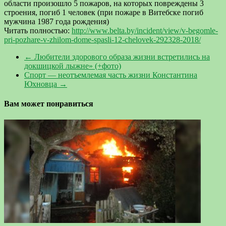
области произошло 5 пожаров, на которых повреждены 3
строения, погиб 1 человек (при пожаре в Витебске погиб
мужчина 1987 года рождения)
Читать полностью:
http://www.belta.by/incident/view/v-begomle-
pri-pozhare-v-zhilom-dome-spasli-12-chelovek-292328-2018/
←
Любители здорового образа жизни встретились на
докшицкой лыжне» (+фото)
Спорт — неотъемлемая часть жизни Константина
Юхновца
→
Вам может понравиться