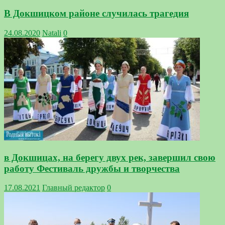
В Докшицком районе случилась трагедия
24.08.2020
Natali
0
в Докшицах, на берегу двух рек, завершил свою
работу Фестиваль дружбы и творчества
17.08.2021
Главный редактор
0