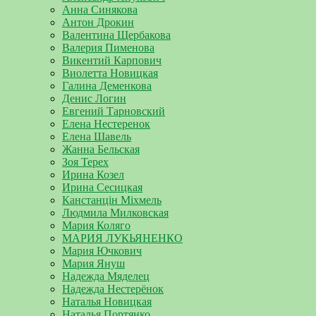
Анна Синякова
Антон Дрокин
Валентина Щербакова
Валерия Пименова
Викентий Карпович
Виолетта Новицкая
Галина Деменкова
Денис Логин
Евгений Тарновский
Елена Нестеренок
Елена Шавель
Жанна Бельская
Зоя Терех
Ирина Козел
Ирина Сесицкая
Канстанцін Міхмель
Людмила Милковская
Мария Коляго
МАРИЯ ЛУКЬЯНЕНКО
Мария Ючкович
Мария Януш
Надежда Мяделец
Надежда Нестерёнок
Наталья Новицкая
Наталья Портянко