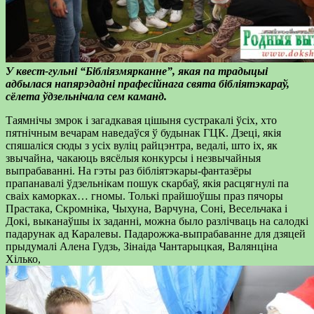
У квест-гульні “Бібліязмярканне”, якая па традыцыі
адбылася напярэдадні прафесійнага свята бібліятэкараў,
сёлета ўдзельнічала сем каманд.
Таямнічы змрок і загадкавая цішыня сустракалі ўсіх, хто
пятнічным вечарам наведаўся ў будынак ГЦК. Дзеці, якія
спяшаліся сюды з усіх вуліц райцэнтра, ведалі, што іх, як
звычайна, чакаюць вясёлыя конкурсы і незвычайныя
выпрабаванні. На гэты раз бібліятэкары-фантазёры
прапанавалі ўдзельнікам пошук скарбаў, якія расцягнулі па
сваіх каморках… гномы. Толькі прайшоўшы праз пячоры
Прастака, Скромніка, Чыхуна, Варчуна, Соні, Весельчака і
Докі, выканаўшы іх заданні, можна было разлічваць на салодкі
падарунак ад Каралевы. Падарожжа-выпрабаванне для дзяцей
прыдумалі Алена Гудзь, Зінаіда Чантарыцкая, Валянціна
Хілько,