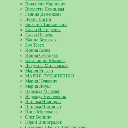
Викентий Карпович
Виолетта Новицкая
Галина Деменкова
Денис Логин
Евгений Тарновский
Елена Нестеренок
Елена Шавель
Жанна Бельская
Зоя Терех
Ирина Козел
Ирина Сесицкая
Канстанцін Міхмель
Людмила Милковская
Мария Коляго
МАРИЯ ЛУКЬЯНЕНКО
Мария Ючкович
Мария Януш
Надежда Мяделец
Надежда Нестерёнок
Наталья Новицкая
Наталья Портянко
Нина Милюкова
Олег Войнич
Юрий Виноградов
Светлана Шашко-Шаблинская