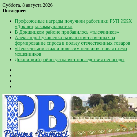
Суббота, 8 августа 2026
Последнее:
Профсоюзные награды получили работники РУП ЖКХ
«Докшицы-коммунальник»
В Докшицком районе прибавилось «тысячников»
Александр Лукашенко назвал ответственных за
формирование спроса в пользу отечественных товаров
«Пересчитаем стаж и повысим пенсию»: новая схема
мошенников
Докшицкий район устраняет последствия непогоды