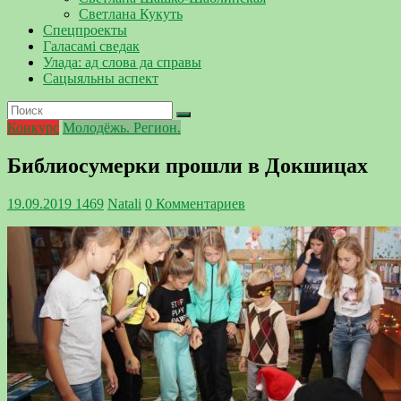
Светлана Кукуть
Спецпроекты
Галасамі сведак
Улада: ад слова да справы
Сацыяльны аспект
Конкурс
Молодёжь. Регион.
Библиосумерки прошли в Докшицах
19.09.2019
1469
Natali
0 Комментариев