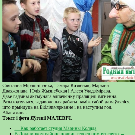
Святлана Мірашнічэнка, Тамара Казлёнак, Марына
Дваяжонава, Юлія Жызнеўская і Алеся Уладзімірава.
Дзве гадзіны актыўнага адпачынку праляцелі імгненна.
Разыходзячыся, задаволеныя рабяты паміж сабой дамаўляліся,
што прыйдуць на Бібліязмярканне і на наступны год.
Абавязкова.
Тэкст і фота Яўгеніі МАЛЕВІЧ.
←
Как работает студия Марины Коляда
В Докшицком районе подвиг героев помнят свято
→