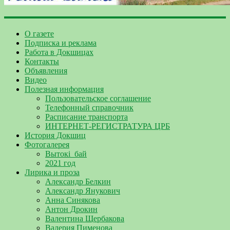
О газете
Подписка и реклама
Работа в Докшицах
Контакты
Объявления
Видео
Полезная информация
Пользовательское соглашение
Телефонный справочник
Расписание транспорта
ИНТЕРНЕТ-РЕГИСТРАТУРА ЦРБ
История Докшиц
Фотогалерея
Вытокі_бай
2021 год
Лирика и проза
Александр Белкин
Александр Янукович
Анна Синякова
Антон Дрокин
Валентина Щербакова
Валерия Пименова