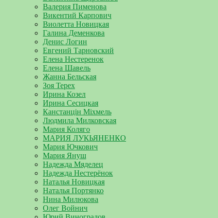
Валерия Пименова
Викентий Карпович
Виолетта Новицкая
Галина Деменкова
Денис Логин
Евгений Тарновский
Елена Нестеренок
Елена Шавель
Жанна Бельская
Зоя Терех
Ирина Козел
Ирина Сесицкая
Канстанцін Міхмель
Людмила Милковская
Мария Коляго
МАРИЯ ЛУКЬЯНЕНКО
Мария Ючкович
Мария Януш
Надежда Мяделец
Надежда Нестерёнок
Наталья Новицкая
Наталья Портянко
Нина Милюкова
Олег Войнич
Юрий Виноградов