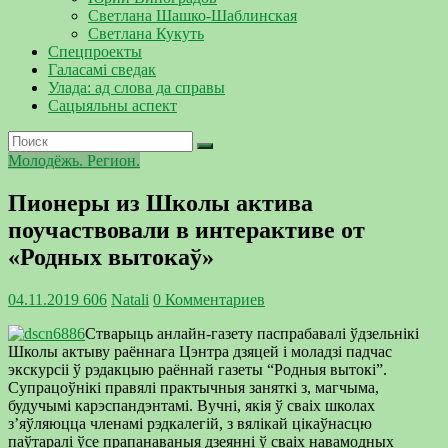
Светлана Шашко-Шаблинская
Светлана Кукуть
Спецпроекты
Галасамі сведак
Улада: ад слова да справы
Сацыяльны аспект
Молодёжь. Регион.
Пионеры из Школы актива
поучаствовали в интерактиве от
«Родных вытокаў»
04.11.2019
606
Natali
0 Комментариев
Стварыць анлайн-газету паспрабавалі ўдзельнікі
Школы актыву раённага Цэнтра дзяцей і моладзі падчас
экскурсіі ў рэдакцыю раённай газеты “Родныя вытокі”.
Супрацоўнікі правялі практычныя заняткі з, магчыма,
будучымі карэспандэнтамі. Вучні, якія ў сваіх школах
з’яўляюцца членамі рэдкалегій, з вялікай цікаўнасцю
паўтаралі ўсе прапанаваныя дзеянні ў сваіх навамодных