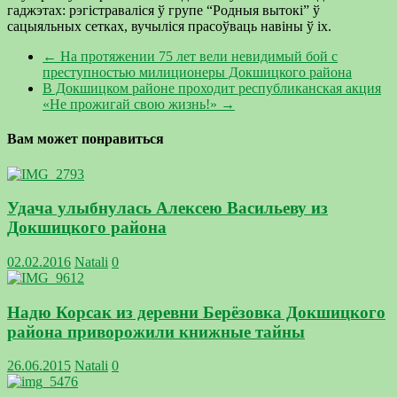
гаджэтах: рэгістраваліся ў групе “Родныя вытокі” ў
сацыяльных сетках, вучыліся прасоўваць навіны ў іх.
←
На протяжении 75 лет вели невидимый бой с
преступностью милиционеры Докшицкого района
В Докшицком районе проходит республиканская акция
«Не прожигай свою жизнь!»
→
Вам может понравиться
Удача улыбнулась Алексею Васильеву из
Докшицкого района
02.02.2016
Natali
0
Надю Корсак из деревни Берёзовка Докшицкого
района приворожили книжные тайны
26.06.2015
Natali
0