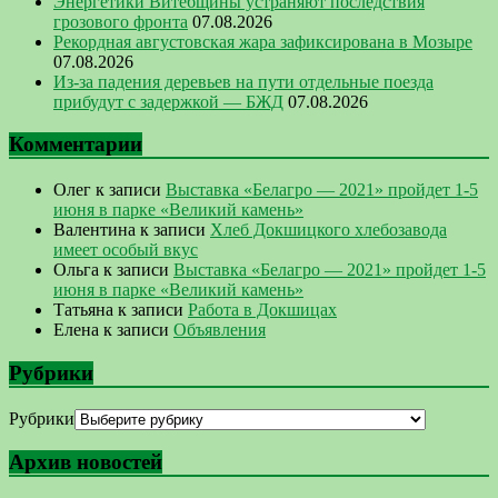
Энергетики Витебщины устраняют последствия
грозового фронта
07.08.2026
Рекордная августовская жара зафиксирована в Мозыре
07.08.2026
Из-за падения деревьев на пути отдельные поезда
прибудут с задержкой — БЖД
07.08.2026
Комментарии
Олег
к записи
Выставка «Белагро — 2021» пройдет 1-5
июня в парке «Великий камень»
Валентина
к записи
Хлеб Докшицкого хлебозавода
имеет особый вкус
Ольга
к записи
Выставка «Белагро — 2021» пройдет 1-5
июня в парке «Великий камень»
Татьяна
к записи
Работа в Докшицах
Елена
к записи
Объявления
Рубрики
Рубрики
Архив новостей