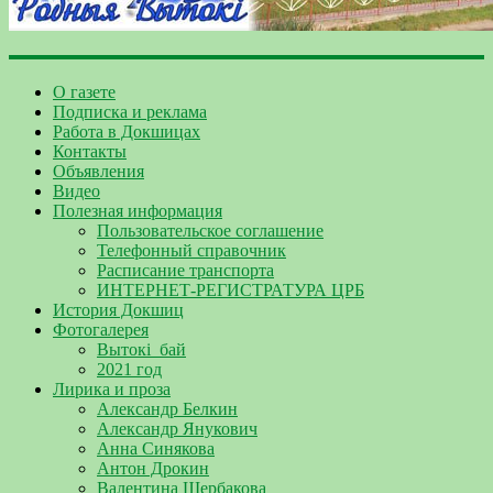
О газете
Подписка и реклама
Работа в Докшицах
Контакты
Объявления
Видео
Полезная информация
Пользовательское соглашение
Телефонный справочник
Расписание транспорта
ИНТЕРНЕТ-РЕГИСТРАТУРА ЦРБ
История Докшиц
Фотогалерея
Вытокі_бай
2021 год
Лирика и проза
Александр Белкин
Александр Янукович
Анна Синякова
Антон Дрокин
Валентина Щербакова