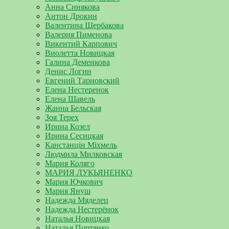
Анна Синякова
Антон Дрокин
Валентина Щербакова
Валерия Пименова
Викентий Карпович
Виолетта Новицкая
Галина Деменкова
Денис Логин
Евгений Тарновский
Елена Нестеренок
Елена Шавель
Жанна Бельская
Зоя Терех
Ирина Козел
Ирина Сесицкая
Канстанцін Міхмель
Людмила Милковская
Мария Коляго
МАРИЯ ЛУКЬЯНЕНКО
Мария Ючкович
Мария Януш
Надежда Мяделец
Надежда Нестерёнок
Наталья Новицкая
Наталья Портянко