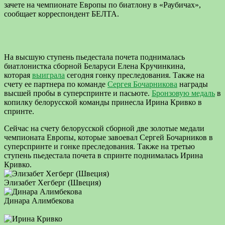
зачете на чемпионате Европы по биатлону в «Раубичах»,
сообщает корреспондент БЕЛТА.
На высшую ступень пьедестала почета поднималась
биатлонистка сборной Беларуси Елена Кручинкина,
которая
выиграла
сегодня гонку преследования. Также на
счету ее партнера по команде
Сергея Бочарникова
награды
высшей пробы в суперспринте и пасьюте.
Бронзовую медаль
в
копилку белорусской команды принесла Ирина Кривко в
спринте.
Сейчас на счету белорусской сборной две золотые медали
чемпионата Европы, которые завоевал Сергей Бочарников в
суперспринте и гонке преследования. Также на третью
ступень пьедестала почета в спринте поднималась Ирина
Кривко.
Элизабет Хегберг (Швеция)
Динара Алимбекова