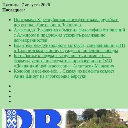
Пятница, 7 августа 2026
Последнее:
Программа Х республиканского фестиваля дружбы и
искусства «Две реки» в Докшицах
Александр Лукашенко объяснил философию отношений
с Алжиром и предложил ускорить реализацию
договоренностей
Водитель международного автобуса, совершивший ДТП
в Толочинском районе, осужден к лишению свободы
Быть ближе к людям, выслушивать и помогать —
формула успеха председателя профпервички ОАО
«Докшицкий райагросервис» Анастасия Маркович
Колобок и все-все-все… Сказку из цемента создает
Анна Шибут из агрогородка Барсуки