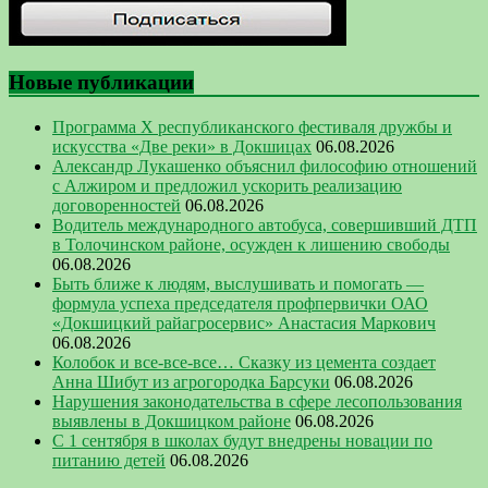
Новые публикации
Программа Х республиканского фестиваля дружбы и
искусства «Две реки» в Докшицах
06.08.2026
Александр Лукашенко объяснил философию отношений
с Алжиром и предложил ускорить реализацию
договоренностей
06.08.2026
Водитель международного автобуса, совершивший ДТП
в Толочинском районе, осужден к лишению свободы
06.08.2026
Быть ближе к людям, выслушивать и помогать —
формула успеха председателя профпервички ОАО
«Докшицкий райагросервис» Анастасия Маркович
06.08.2026
Колобок и все-все-все… Сказку из цемента создает
Анна Шибут из агрогородка Барсуки
06.08.2026
Нарушения законодательства в сфере лесопользования
выявлены в Докшицком районе
06.08.2026
С 1 сентября в школах будут внедрены новации по
питанию детей
06.08.2026