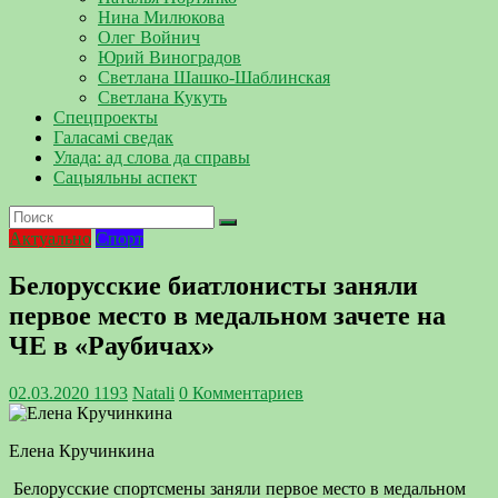
Нина Милюкова
Олег Войнич
Юрий Виноградов
Светлана Шашко-Шаблинская
Светлана Кукуть
Спецпроекты
Галасамі сведак
Улада: ад слова да справы
Сацыяльны аспект
Актуально
Спорт
Белорусские биатлонисты заняли
первое место в медальном зачете на
ЧЕ в «Раубичах»
02.03.2020
1193
Natali
0 Комментариев
Елена Кручинкина
Белорусские спортсмены заняли первое место в медальном