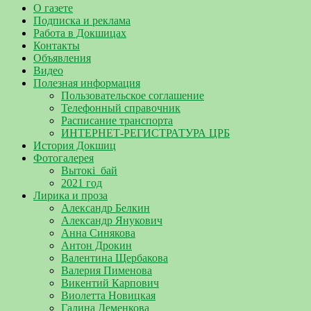
О газете
Подписка и реклама
Работа в Докшицах
Контакты
Объявления
Видео
Полезная информация
Пользовательское соглашение
Телефонный справочник
Расписание транспорта
ИНТЕРНЕТ-РЕГИСТРАТУРА ЦРБ
История Докшиц
Фотогалерея
Вытокі_бай
2021 год
Лирика и проза
Александр Белкин
Александр Янукович
Анна Синякова
Антон Дрокин
Валентина Щербакова
Валерия Пименова
Викентий Карпович
Виолетта Новицкая
Галина Деменкова