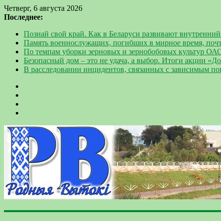
Четверг, 6 августа 2026
Последнее:
Познай свой край. Как в Беларуси развивают внутренний
Память военнослужащих, погибших в мирное время, поч
По темпам уборки зерновых и зернобобовых культур ОА
Безопасный дом – это не удача, а выбор. Итоги акции «
В расследовании инцидентов, связанных с зависимым п