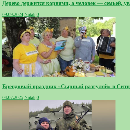
Дерево держится корнями, а человек — семьей, у
09.09.2024
Natali
0
Брендовый праздник «Сырный разгуляй» в Ситца
04.07.2025
Natali
0