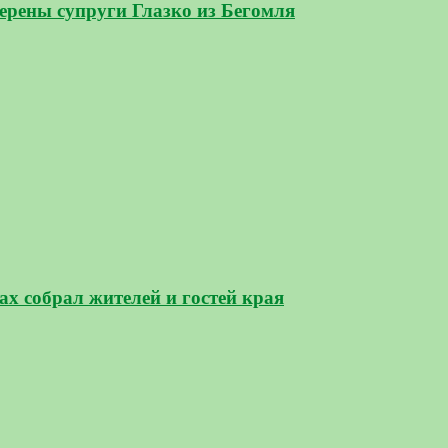
верены супруги Глазко из Бегомля
х собрал жителей и гостей края