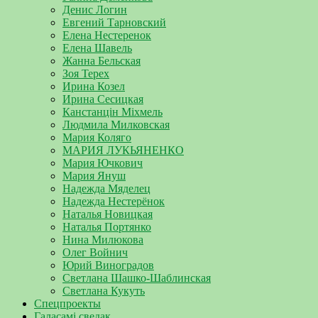
Денис Логин
Евгений Тарновский
Елена Нестеренок
Елена Шавель
Жанна Бельская
Зоя Терех
Ирина Козел
Ирина Сесицкая
Канстанцін Міхмель
Людмила Милковская
Мария Коляго
МАРИЯ ЛУКЬЯНЕНКО
Мария Ючкович
Мария Януш
Надежда Мяделец
Надежда Нестерёнок
Наталья Новицкая
Наталья Портянко
Нина Милюкова
Олег Войнич
Юрий Виноградов
Светлана Шашко-Шаблинская
Светлана Кукуть
Спецпроекты
Галасамі сведак