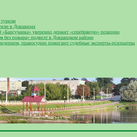
 туризм
тили в Докшицах
О «Барсучанка» уверенно держит «серебряную» позицию
Дом без пожара» подвелт в Докшицком районе
оведением, правосудию помогают судебные эксперты-психиатры