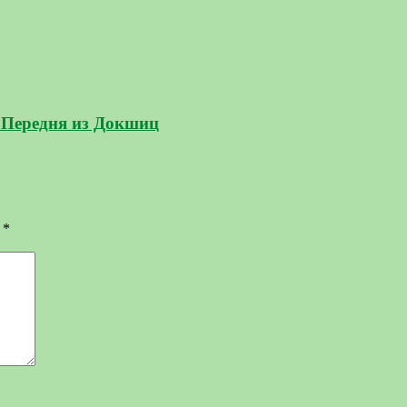
 Передня из Докшиц
ы
*