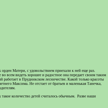
к орден Матери, с удовольствием приехали к ней еще раз.
 во всем видеть хорошее и радостное она передает своим таким
й работает в Прудникском лесничестве. Какой только красоты
летнего Максима. Не отстает от братьев и маленькая Танечка,
одителям.
ях такое количество детей считалось обычным. Разве наши