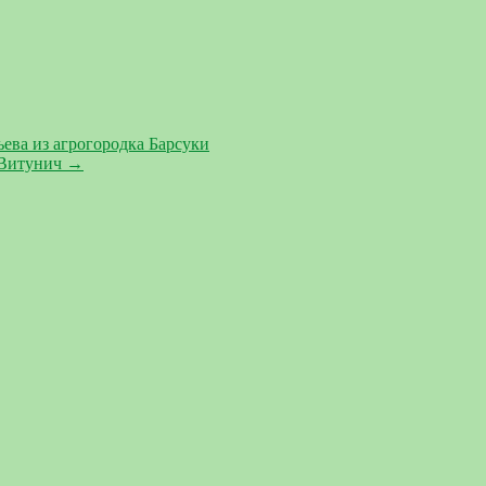
ева из агрогородка Барсуки
з Витунич
→