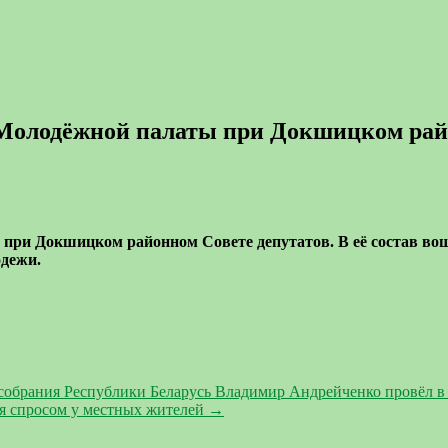
 Молодёжной палаты при Докшицком райо
при Докшицком районном Совете депутатов. В её состав во
одежи.
собрания Республики Беларусь Владимир Андрейченко провёл 
ся спросом у местных жителей
→