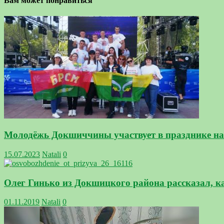
Вам может понравиться
Молодёжь Докшиччины участвует в празднике на 
15.07.2023
Natali
0
Олег Гинько из Докшицкого района рассказал, к
01.11.2019
Natali
0