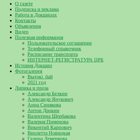
О газете
Подписка и реклама
Работа в Докшицах
Контакты
Объявления
Видео
Полезная информация
Пользовательское соглашение
Телефонный справочник
Расписание транспорта
ИНТЕРНЕТ-РЕГИСТРАТУРА ЦРБ
История Докшиц
Фотогалерея
Вытокі_бай
2021 год
Лирика и проза
Александр Белкин
Александр Янукович
Анна Синякова
Антон Дрокин
Валентина Щербакова
Валерия Пименова
Викентий Карпович
Виолетта Новицкая
Галина Деменкова