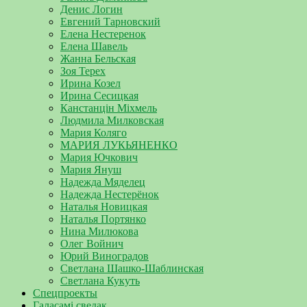
Денис Логин
Евгений Тарновский
Елена Нестеренок
Елена Шавель
Жанна Бельская
Зоя Терех
Ирина Козел
Ирина Сесицкая
Канстанцін Міхмель
Людмила Милковская
Мария Коляго
МАРИЯ ЛУКЬЯНЕНКО
Мария Ючкович
Мария Януш
Надежда Мяделец
Надежда Нестерёнок
Наталья Новицкая
Наталья Портянко
Нина Милюкова
Олег Войнич
Юрий Виноградов
Светлана Шашко-Шаблинская
Светлана Кукуть
Спецпроекты
Галасамі сведак