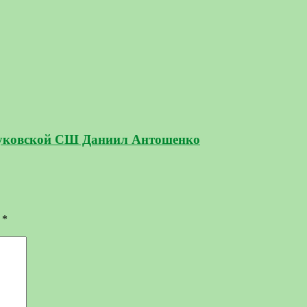
суковской СШ Даниил Антошенко
ы
*