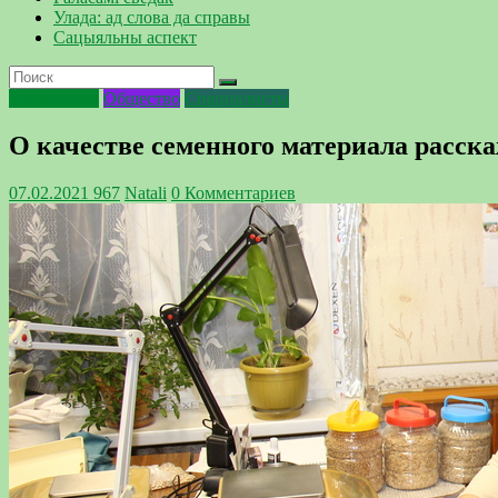
Улада: ад слова да справы
Сацыяльны аспект
Интересное
Общество
Специалисты
О качестве семенного материала расс
07.02.2021
967
Natali
0 Комментариев