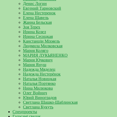
Денис Логин
Евгений Тарновский
Елена Нестеренок
Елена Шавель
Жанна Бельская
Зоя Терех
Ирина Козел
Ирина Сесицкая
Канстанцін Міхмель
Людмила Милковская
Мария Коляго
МАРИЯ ЛУКЬЯНЕНКО
Мария Ючкович
Мария Януш
Надежда Мяделец
Надежда Нестерёнок
Наталья Новицкая
Наталья Портянко
Нина Милюкова
Олег Войнич
Юрий Виноградов
Светлана Шашко-Шаблинская
Светлана Кукуть
Спецпроекты
Галасамі сведак