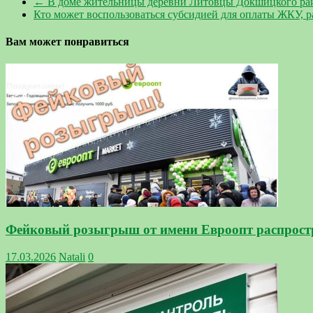
←
В доме жительницы деревни Литовцы Докшицкого рай
Кто может воспользоваться субсидией для оплаты ЖКУ,
Вам может понравиться
Фейковый розыгрыш от имени Евроопт распростр
17.03.2026
Natali
0