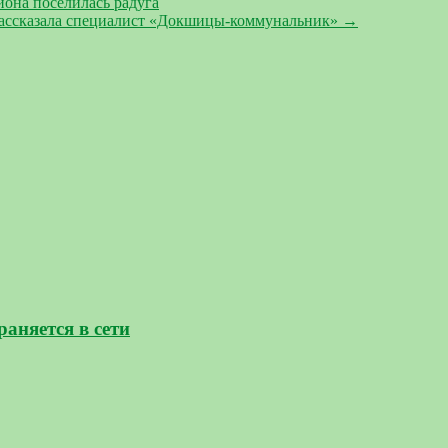
она поселилась радуга
 рассказала специалист «Докшицы-коммунальник»
→
аняется в сети