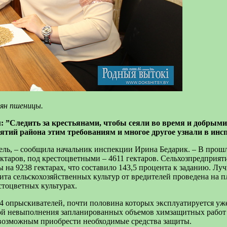
мян пшеницы.
м: ”Следить за крестьянами, чтобы сеяли во время и добрым
ятий района этим требованиям и многое другое узнали в инсп
мель, – сообщила начальник инспекции Ирина Бедарик. – В прош
гектаров, под крестоцветными – 4611 гектаров. Сельхозпредприя
на 9238 гектарах, что составило 143,5 процента к заданию. Лу
 сельскохозяйственных культур от вредителей проведена на пло
стоцветных культурах.
опрыскивателей, почти половина которых эксплуатируется уже б
й невыполнения запланированных объемов химзащитных работ в
 возможным приобрести необходимые средства защиты.