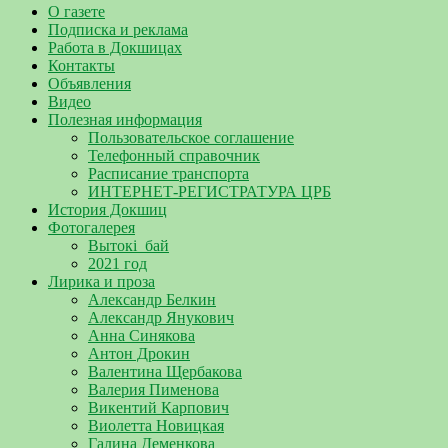
О газете
Подписка и реклама
Работа в Докшицах
Контакты
Объявления
Видео
Полезная информация
Пользовательское соглашение
Телефонный справочник
Расписание транспорта
ИНТЕРНЕТ-РЕГИСТРАТУРА ЦРБ
История Докшиц
Фотогалерея
Вытокі_бай
2021 год
Лирика и проза
Александр Белкин
Александр Янукович
Анна Синякова
Антон Дрокин
Валентина Щербакова
Валерия Пименова
Викентий Карпович
Виолетта Новицкая
Галина Деменкова