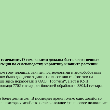
и семенами». О том, какими должны быть качественные
екции по семеноводству, карантину и защите растений.
лом году площадь, занятая под зерновыми и зернобобовыми
тиям было доведено задание по внесению глифосатов на
чше здесь поработали в ОАО ”Торгуны“, а вот в КУП
щади 7702 гектара, от болезней обработано 3804,4 гектара.
олее десяти лет. В последнее время только одно хозяйство –
 некоторых хозяйствах стало сложное финансовое положение: