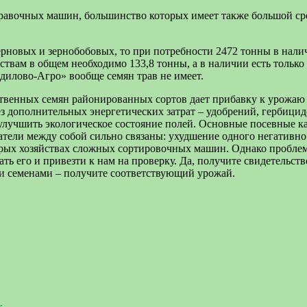
отравочных машин, большинство которых имеет также большой с
зерновых и зернобобовых, то при потребности 2472 тонны в нали
твам в общем необходимо 133,8 тонны, а в наличии есть только
здилово-Агро» вообще семян трав не имеет.
ственных семян районированных сортов дает прибавку к урожаю 
з дополнительных энергетических затрат – удобрений, гербицид
 улучшить экологическое состояние полей. Основные посевные ка
затели между собой сильно связаны: ухудшение одного негативно 
оторых хозяйствах сложных сортировочных машин. Однако пробле
ать его и привезти к нам на проверку. Да, получите свидетельств
ми семенами – получите соответствующий урожай.