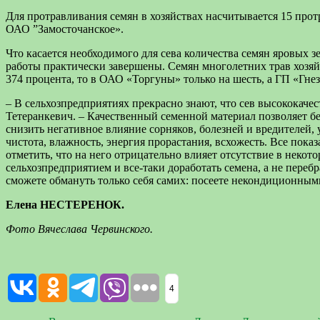
Для протравливания семян в хозяйствах насчитывается 15 пр
ОАО ”Замосточанское».
Что касается необходимого для сева количества семян яровых 
работы практически завершены. Семян многолетних трав хозяйс
374 процента, то в ОАО «Торгуны» только на шесть, а ГП «Гне
– В сельхозпредприятиях прекрасно знают, что сев высококаче
Тетеранкевич. – Качественный семенной материал позволяет бе
снизить негативное влияние сорняков, болезней и вредителей,
чистота, влажность, энергия прорастания, всхожесть. Все пока
отметить, что на него отрицательно влияет отсутствие в нек
сельхозпредприятием и все-таки доработать семена, а не перебр
сможете обмануть только себя самих: посеете некондиционны
Елена НЕСТЕРЕНОК.
Фото Вячеслава Червинского.
4