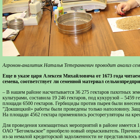
Агроном-аналитик Наталья Тетеранкевич проводит анализ се
Еще в указе царя Алексея Михайловича от 1673 года читае
семена, соответствует ли семенной материал сельхозпредпри
– В нашем районе насчитывается 36 275 гектаров пахотных зе
культурами, составила 19 246 гектаров, под кукурузой – 5459 
площади 6500 гектаров. Гербициды против пырея были внесены 
”Докшицкий» работы были проведены только наполовину. Защита
На площади 4562 гектара применялись росторегуляторы на кре
Для проведения химзащитных мероприятий в районе имеется 14 
ОАО “Бегомльское” приобрело новый опрыскиватель. Причино
из-за немалой кредиторской задолженности не представлялось