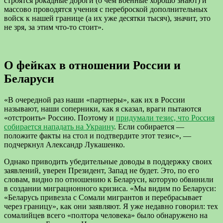
строятся рокадные дороги (о чем военные хорошо знают) и
массово проводятся учения с переброской дополнительных
войск к нашей границе (а их уже десятки тысяч), значит, это
не зря, за этим что-то стоит».
О фейках в отношении России и
Беларуси
«В очередной раз наши «партнеры», как их в России
называют, наши соперники, как я сказал, враги пытаются
«отстроить» Россию. Поэтому и
придумали тезис, что Россия
собирается нападать на Украину
. Если собирается —
положите факты на стол и подтвердите этот тезис», —
подчеркнул Александр Лукашенко.
Однако приводить убедительные доводы в поддержку своих
заявлений, уверен Президент, Запад не будет. Это, по его
словам, видно по отношению к Беларуси, которую обвинили
в создании миграционного кризиса. «Мы видим по Беларуси:
«Беларусь привезла с Сомали мигрантов и перебрасывает
через границу», как они заявляют. Я уже недавно говорил: тех
сомалийцев всего «полтора человека» было обнаружено на