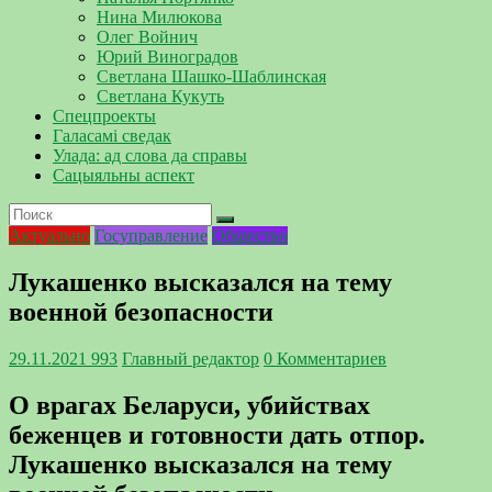
Нина Милюкова
Олег Войнич
Юрий Виноградов
Светлана Шашко-Шаблинская
Светлана Кукуть
Спецпроекты
Галасамі сведак
Улада: ад слова да справы
Сацыяльны аспект
Актуально
Госуправление
Общество
Лукашенко высказался на тему
военной безопасности
29.11.2021
993
Главный редактор
0 Комментариев
О врагах Беларуси, убийствах
беженцев и готовности дать отпор.
Лукашенко высказался на тему