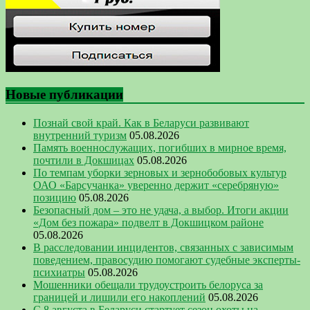
Новые публикации
Познай свой край. Как в Беларуси развивают
внутренний туризм
05.08.2026
Память военнослужащих, погибших в мирное время,
почтили в Докшицах
05.08.2026
По темпам уборки зерновых и зернобобовых культур
ОАО «Барсучанка» уверенно держит «серебряную»
позицию
05.08.2026
Безопасный дом – это не удача, а выбор. Итоги акции
«Дом без пожара» подвелт в Докшицком районе
05.08.2026
В расследовании инцидентов, связанных с зависимым
поведением, правосудию помогают судебные эксперты-
психиатры
05.08.2026
Мошенники обещали трудоустроить белоруса за
границей и лишили его накоплений
05.08.2026
С 8 августа в Беларуси стартует сезон охоты на