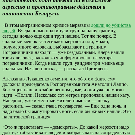
подготовить план ответа на возможные
агрессию и противоправные действия в
отношении Беларуси.
«В этом миграционном кризисе мерзавцы
дошли до убийства
людей
. Вчера ночью подкинули труп на нашу границу,
сегодня ночью еще один труп нашли. Тот же почерк. В
спальный мешок застегивают мертвого или, может,
полумертвого человека, выбрасывают на границу.
Пограничники находят — уже бездыханный. Вчера нашли
троих человек, насколько я информирован, на хуторе
пограничники. Когда нашли труп, увидели три мешка еще
спальных. Начали поиск», — рассказал Президент.
Александр Лукашенко отметил, что об этом факте ему
доложил председатель Госпогранкомитета Анатолий Лаппо.
Беженцев нашли в заброшенном доме, и они уже не могли
идти. «Ползли. Несколько сот метров проползли, нашли хату.
Наверное, уже и местные жители помогли — печку
растопить, — сказал глава государства. — Еще одна ночь, и
надо было бы ампутировать ноги, если бы живых нашли. Это
на литовской границе».
«Это ж представьте — «демократы». До какой мерзости надо
дойти, чтобы убивать людей и выбрасывать на сопредельную