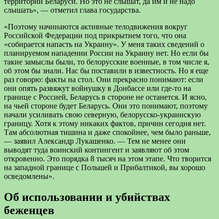
территории Беларуси. Но это не слышат, да им и не надо
слышать», — отметил глава государства.
«Поэтому начинаются активные телодвижения вокруг
Российской Федерации под прикрытием того, что она
«собирается напасть на Украину». У меня таких сведений о
планируемом нападении России на Украину нет. Но если бы
такие замыслы были, то белорусские военные, в том числе я,
об этом бы знали. Нас бы поставили в известность. Но я еще
раз говорю: факты на стол. Они прекрасно понимают: если
они опять развяжут войнушку в Донбассе или где-то на
границе с Россией, Беларусь в стороне не останется. И ясно,
на чьей стороне будет Беларусь. Они это понимают, поэтому
начали усиливать свою северную, белорусско-украинскую
границу. Хотя к этому никаких фактов, причин сегодня нет.
Там абсолютная тишина и даже спокойнее, чем было раньше,
— заявил Александр Лукашенко. — Тем не менее они
выводят туда воинский контингент и заявляют об этом
откровенно. Это порядка 8 тысяч на этом этапе. Что творится
на западной границе с Польшей и Прибалтикой, вы хорошо
осведомлены».
Об использовании и убийствах
беженцев