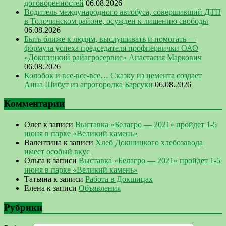
договоренностей
06.08.2026
Водитель международного автобуса, совершивший ДТП
в Толочинском районе, осужден к лишению свободы
06.08.2026
Быть ближе к людям, выслушивать и помогать —
формула успеха председателя профпервички ОАО
«Докшицкий райагросервис» Анастасия Маркович
06.08.2026
Колобок и все-все-все… Сказку из цемента создает
Анна Шибут из агрогородка Барсуки
06.08.2026
Комментарии
Олег
к записи
Выставка «Белагро — 2021» пройдет 1-5
июня в парке «Великий камень»
Валентина
к записи
Хлеб Докшицкого хлебозавода
имеет особый вкус
Ольга
к записи
Выставка «Белагро — 2021» пройдет 1-5
июня в парке «Великий камень»
Татьяна
к записи
Работа в Докшицах
Елена
к записи
Объявления
Рубрики