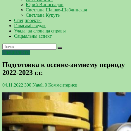
Юрий Виноградов
Светлана Шашко-Шаблинская
Светлана Кукуть
Спецпроекты
Галасамі сведак
Улада: ад слова да справы
Сацыяльны аспект
Специалисты
Подготовка к осенне-зимнему периоду
2022-2023 г.г.
04.11.2022
390
Natali
0 Комментариев