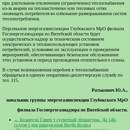
при длительном отключении (ограничении) теплоснабжения
из-за аварии на теплоисточнике или тепловых сетях
оповещать потребителя во избежание размораживания систем
теплопотребления.
Персоналом энергогазинспекции Глубокского МрО филиала
Госэнергогазнадзора по Витебской области будет
осуществляться надзор за техническим состоянием
электрических и теплоиспользующих установок
потребителей, условиями их эксплуатации и проведением
мероприятий, обеспечивающих безопасное обслуживание
этих установок в период прохождения отопительного сезона.
В случае возникновения перебоев в теплоснабжении
обращаться в единую оперативно-диспетчерскую службу по
тел. 115.
Ратькович Ю.А.,
начальник группы энергогазинспекции
Глубокского МрО
филиала Госэнергогазнадзора
по Витебской области.
←
Беларускі Гамер у сусветнай літаратуры. Да 140-
годдзя з дня нараджэння Якуба Коласа