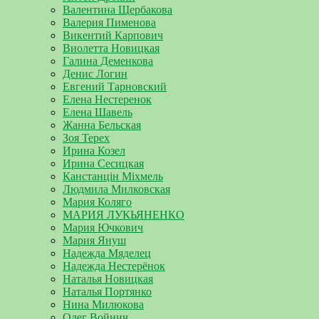
Валентина Щербакова
Валерия Пименова
Викентий Карпович
Виолетта Новицкая
Галина Деменкова
Денис Логин
Евгений Тарновский
Елена Нестеренок
Елена Шавель
Жанна Бельская
Зоя Терех
Ирина Козел
Ирина Сесицкая
Канстанцін Міхмель
Людмила Милковская
Мария Коляго
МАРИЯ ЛУКЬЯНЕНКО
Мария Ючкович
Мария Януш
Надежда Мяделец
Надежда Нестерёнок
Наталья Новицкая
Наталья Портянко
Нина Милюкова
Олег Войнич