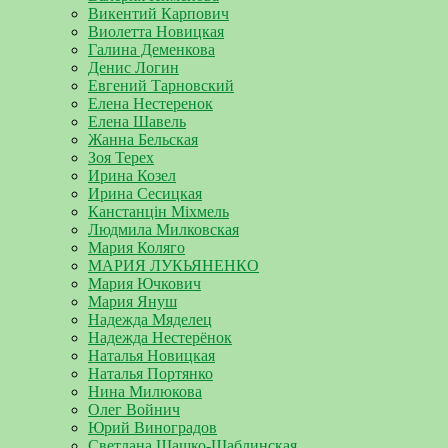
Викентий Карпович
Виолетта Новицкая
Галина Деменкова
Денис Логин
Евгений Тарновский
Елена Нестеренок
Елена Шавель
Жанна Бельская
Зоя Терех
Ирина Козел
Ирина Сесицкая
Канстанцін Міхмель
Людмила Милковская
Мария Коляго
МАРИЯ ЛУКЬЯНЕНКО
Мария Ючкович
Мария Януш
Надежда Мяделец
Надежда Нестерёнок
Наталья Новицкая
Наталья Портянко
Нина Милюкова
Олег Войнич
Юрий Виноградов
Светлана Шашко-Шаблинская