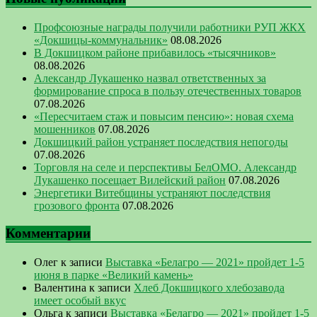
Профсоюзные награды получили работники РУП ЖКХ
«Докшицы-коммунальник»
08.08.2026
В Докшицком районе прибавилось «тысячников»
08.08.2026
Александр Лукашенко назвал ответственных за
формирование спроса в пользу отечественных товаров
07.08.2026
«Пересчитаем стаж и повысим пенсию»: новая схема
мошенников
07.08.2026
Докшицкий район устраняет последствия непогоды
07.08.2026
Торговля на селе и перспективы БелОМО. Александр
Лукашенко посещает Вилейский район
07.08.2026
Энергетики Витебщины устраняют последствия
грозового фронта
07.08.2026
Комментарии
Олег
к записи
Выставка «Белагро — 2021» пройдет 1-5
июня в парке «Великий камень»
Валентина
к записи
Хлеб Докшицкого хлебозавода
имеет особый вкус
Ольга
к записи
Выставка «Белагро — 2021» пройдет 1-5