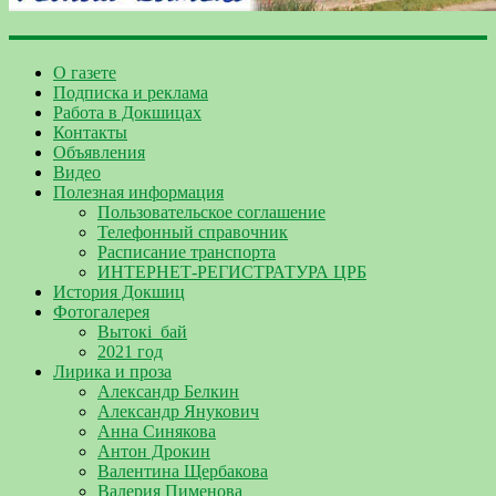
О газете
Подписка и реклама
Работа в Докшицах
Контакты
Объявления
Видео
Полезная информация
Пользовательское соглашение
Телефонный справочник
Расписание транспорта
ИНТЕРНЕТ-РЕГИСТРАТУРА ЦРБ
История Докшиц
Фотогалерея
Вытокі_бай
2021 год
Лирика и проза
Александр Белкин
Александр Янукович
Анна Синякова
Антон Дрокин
Валентина Щербакова
Валерия Пименова