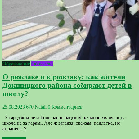
Образование
Общество
О рюкзаке и к рюкзаку: как жители
Докшицкого района собирают детей в
школу?
25.08.2023
670
Natali
0 Комментариев
З сярэдзіны лета большасць бацькоў пачынае хвалявацца:
школа не за гарамі. Але ж загадзя, скажам, падлетка, не
апранеш. У