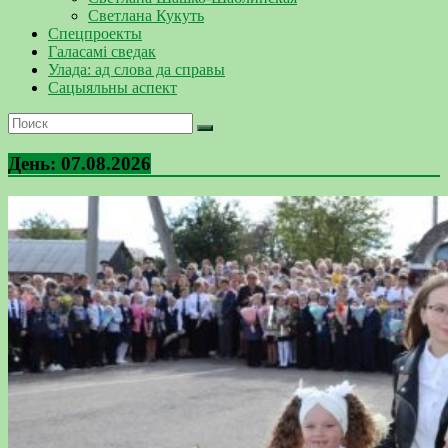
Светлана Кукуть
Спецпроекты
Галасамі сведак
Улада: ад слова да справы
Сацыяльны аспект
День:
07.08.2026