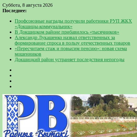
Суббота, 8 августа 2026
Последнее:
Профсоюзные награды получили работники РУП ЖКХ
«Докшицы-коммунальник»
В Докшицком районе прибавилось «тысячников»
Александр Лукашенко назвал ответственных за
формирование спроса в пользу отечественных товаров
«Пересчитаем стаж и повысим пенсию»: новая схема
мошенников
Докшицкий район устраняет последствия непогоды