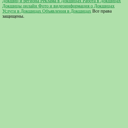
Докшиц и региона Реклама в Докшицах Работа в Докшицах
Докшицы онлайн Фото и видеоинформация о Докшицах
Услуги в Докшицах Объявления в Докшицах
Все права
защищены.