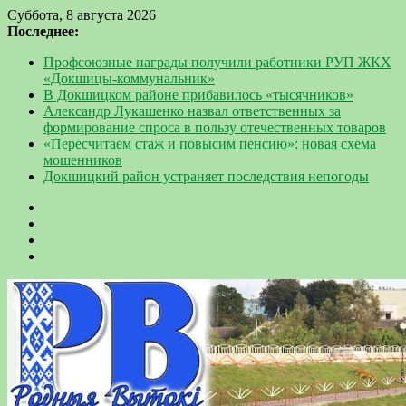
Суббота, 8 августа 2026
Последнее:
Профсоюзные награды получили работники РУП ЖКХ
«Докшицы-коммунальник»
В Докшицком районе прибавилось «тысячников»
Александр Лукашенко назвал ответственных за
формирование спроса в пользу отечественных товаров
«Пересчитаем стаж и повысим пенсию»: новая схема
мошенников
Докшицкий район устраняет последствия непогоды