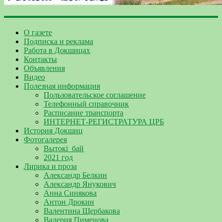
О газете
Подписка и реклама
Работа в Докшицах
Контакты
Объявления
Видео
Полезная информация
Пользовательское соглашение
Телефонный справочник
Расписание транспорта
ИНТЕРНЕТ-РЕГИСТРАТУРА ЦРБ
История Докшиц
Фотогалерея
Вытокі_бай
2021 год
Лирика и проза
Александр Белкин
Александр Янукович
Анна Синякова
Антон Дрокин
Валентина Щербакова
Валерия Пименова