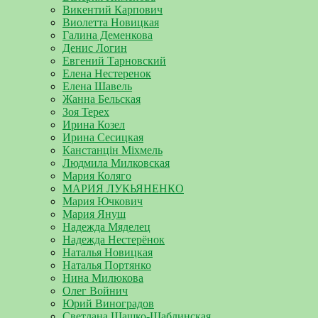
Викентий Карпович
Виолетта Новицкая
Галина Деменкова
Денис Логин
Евгений Тарновский
Елена Нестеренок
Елена Шавель
Жанна Бельская
Зоя Терех
Ирина Козел
Ирина Сесицкая
Канстанцін Міхмель
Людмила Милковская
Мария Коляго
МАРИЯ ЛУКЬЯНЕНКО
Мария Ючкович
Мария Януш
Надежда Мяделец
Надежда Нестерёнок
Наталья Новицкая
Наталья Портянко
Нина Милюкова
Олег Войнич
Юрий Виноградов
Светлана Шашко-Шаблинская