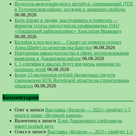
Водитель международного автобуса, совершивший ДТП
в Толочинском районе, осужден к лишению свободы
06.08.2026
Быть ближе к людям, выслушивать и помогать —
формула успеха председателя профпервички ОАО
«Докшицкий райагросервис» Анастасия Маркович
06.08.2026
Колобок и все-все-все… Сказку из цемента создает
Анна Шибут из агрогородка Барсуки
06.08.2026
Нарушения законодательства в сфере лесопользования
выявлены в Докшицком районе
06.08.2026
С 1 сентября в школах будут внедрены новации по
питанию детей
06.08.2026
Более 13 миллионов рублей бюджетных средств
сэкономлено КГК Витебской области на строительных
объектах
06.08.2026
Комментарии
Олег
к записи
Выставка «Белагро — 2021» пройдет 1-5
июня в парке «Великий камень»
Валентина
к записи
Хлеб Докшицкого хлебозавода
имеет особый вкус
Ольга
к записи
Выставка «Белагро — 2021» пройдет 1-5