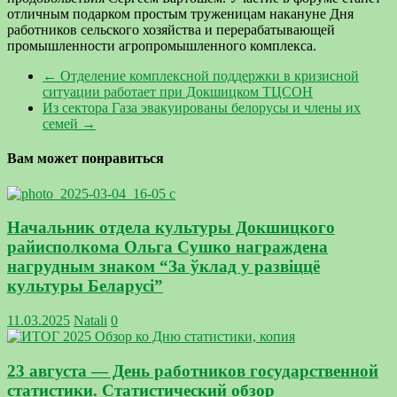
отличным подарком простым труженицам накануне Дня
работников сельского хозяйства и перерабатывающей
промышленности агропромышленного комплекса.
←
Отделение комплексной поддержки в кризисной
ситуации работает при Докшицком ТЦСОН
Из сектора Газа эвакуированы белорусы и члены их
семей
→
Вам может понравиться
Начальник отдела культуры Докшицкого
райисполкома Ольга Сушко награждена
нагрудным знаком “За ўклад у развіццё
культуры Беларусі”
11.03.2025
Natali
0
23 августа — День работников государственной
статистики. Статистический обзор