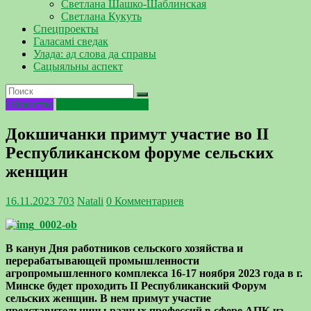
Светлана Шашко-Шаблинская
Светлана Кукуть
Спецпроекты
Галасамі сведак
Улада: ад слова да справы
Сацыяльны аспект
Общество
Сельское хозяйство
Докшичанки примут участие во II
Республиканском форуме сельских
женщин
16.11.2023
703
Natali
0 Комментариев
В канун Дня работников сельского хозяйства и
перерабатывающей промышленности
агропромышленного комплекса 16-17 ноября 2023 года в г.
Минске будет проходить II Республиканский Форум
сельских женщин. В нем примут участие
представительницы разных профессий в сфере АПК из