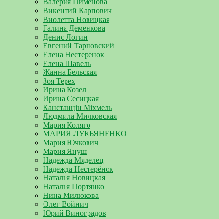
Валерия Пименова
Викентий Карпович
Виолетта Новицкая
Галина Деменкова
Денис Логин
Евгений Тарновский
Елена Нестеренок
Елена Шавель
Жанна Бельская
Зоя Терех
Ирина Козел
Ирина Сесицкая
Канстанцін Міхмель
Людмила Милковская
Мария Коляго
МАРИЯ ЛУКЬЯНЕНКО
Мария Ючкович
Мария Януш
Надежда Мяделец
Надежда Нестерёнок
Наталья Новицкая
Наталья Портянко
Нина Милюкова
Олег Войнич
Юрий Виноградов