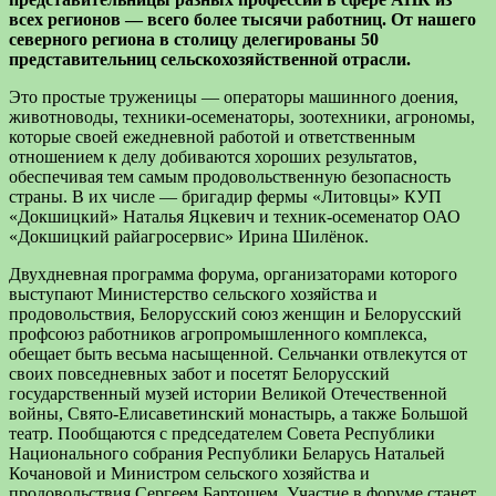
всех регионов — всего более тысячи работниц. О
т нашего
северного региона в столицу делегированы 50
представительниц сельскохозяйственной отрасли.
Это простые труженицы — операторы машинного доения,
животноводы, техники-­осеменаторы, зоотехники, агрономы,
которые своей ежедневной работой и ответственным
отношением к делу добиваются хороших результатов,
обеспечивая тем самым продовольственную безопасность
страны. В их числе — бригадир фермы «Литовцы» КУП
«Докшицкий» Наталья Яцкевич и техник-осеменатор ОАО
«Докшицкий райагросервис» Ирина Шилёнок.
Двухдневная программа форума, организаторами которого
выступают Министерство сельского хозяйства и
продовольствия, Белорусский союз женщин и Белорусский
профсоюз работников агропромышленного комплекса,
обещает быть весьма насыщенной. Сельчанки отвлекутся от
своих повседневных забот и посетят Белорусский
государственный музей истории Великой Отечественной
войны, Свято­-Елисаветинский монастырь, а также Большой
театр. Пообщаются с председателем Совета Республики
Национального собрания Республики Беларусь Натальей
Кочановой и Министром сельского хозяйства и
продовольствия Сергеем Бартошем. Участие в форуме станет