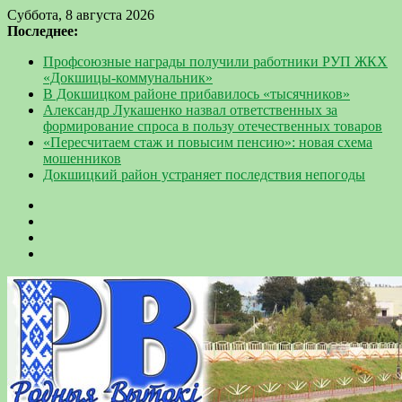
Суббота, 8 августа 2026
Последнее:
Профсоюзные награды получили работники РУП ЖКХ
«Докшицы-коммунальник»
В Докшицком районе прибавилось «тысячников»
Александр Лукашенко назвал ответственных за
формирование спроса в пользу отечественных товаров
«Пересчитаем стаж и повысим пенсию»: новая схема
мошенников
Докшицкий район устраняет последствия непогоды