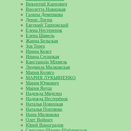
Викентий Карпович
Виолетта Новицкая
Галина Деменкова
Денис Логин
Евгений Тарновский
Елена Нестеренок
Елена Шавель
Жанна Бельская
Зоя Терех
Ирина Козел
Ирина Сесицкая
Канстанцін Міхмель
Людмила Милковская
Мария Коляго
МАРИЯ ЛУКЬЯНЕНКО
Мария Ючкович
Мария Януш
Надежда Мяделец
Надежда Нестерёнок
Наталья Новицкая
Наталья Портянко
Нина Милюкова
Олег Войнич
Юрий Виноградов
Светлана Шашко-Шаблинская