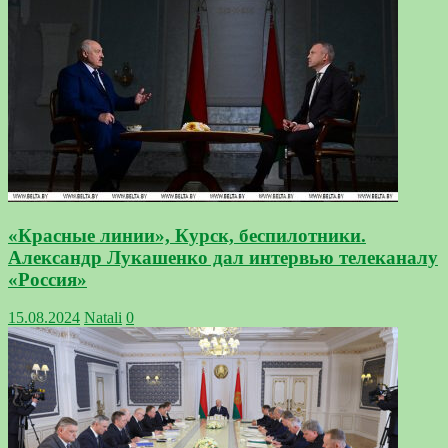
«Красные линии», Курск, беспилотники.
Александр Лукашенко дал интервью телеканалу
«Россия»
15.08.2024
Natali
0