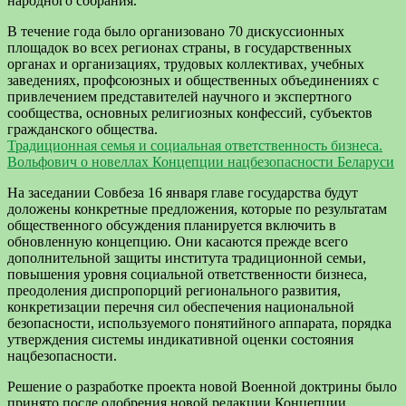
народного собрания.
В течение года было организовано 70 дискуссионных
площадок во всех регионах страны, в государственных
органах и организациях, трудовых коллективах, учебных
заведениях, профсоюзных и общественных объединениях с
привлечением представителей научного и экспертного
сообщества, основных религиозных конфессий, субъектов
гражданского общества.
Традиционная семья и социальная ответственность бизнеса.
Вольфович о новеллах Концепции нацбезопасности Беларуси
На заседании Совбеза 16 января главе государства будут
доложены конкретные предложения, которые по результатам
общественного обсуждения планируется включить в
обновленную концепцию. Они касаются прежде всего
дополнительной защиты института традиционной семьи,
повышения уровня социальной ответственности бизнеса,
преодоления диспропорций регионального развития,
конкретизации перечня сил обеспечения национальной
безопасности, используемого понятийного аппарата, порядка
утверждения системы индикативной оценки состояния
нацбезопасности.
Решение о разработке проекта новой Военной доктрины было
принято после одобрения новой редакции Концепции