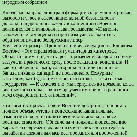
народным собранием.
Ключевые направления трансформации современных рисков,
вызовов и угроз в сфере национальной безопасности
довольно подробно изложены в концепции и Военной
доктрине, констатировал глава государства. «И многие
заложенные там оценки и прогнозы уже сбываются», —
обратил внимание белорусский лидер.
В качестве примера Президент привел ситуацию на Ближнем
Востоке. «Это страшнейшая гуманитарная катастрофа.
Обратите внимание, что угрозы применения ядерного оружия
зазвучали практически сразу после эскалации конфликта. И,
как это обычно бывает, со стороны «цивилизованного»
Запада никаких санкций не последовало. Дежурные
заявления, как будто ничего не произошло, — сказал глава
государства. — К сожалению, мы вернулись во времена, когда
военная сила стала главным аргументом при выстраивании
межгосударственных отношений».
Что касается проекта новой Военной доктрины, то в нем в
полном объеме учтены происходящие кардинальные
изменения в военно-политической обстановке, новые
военные опасности. Обновлены и подходы к определению
характера современных военных конфликтов в интересах
выработки адекватных мер реагирования для вооруженной