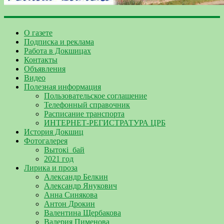
О газете
Подписка и реклама
Работа в Докшицах
Контакты
Объявления
Видео
Полезная информация
Пользовательское соглашение
Телефонный справочник
Расписание транспорта
ИНТЕРНЕТ-РЕГИСТРАТУРА ЦРБ
История Докшиц
Фотогалерея
Вытокі_бай
2021 год
Лирика и проза
Александр Белкин
Александр Янукович
Анна Синякова
Антон Дрокин
Валентина Щербакова
Валерия Пименова