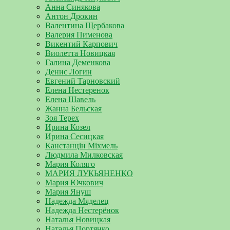
Анна Синякова
Антон Дрокин
Валентина Щербакова
Валерия Пименова
Викентий Карпович
Виолетта Новицкая
Галина Деменкова
Денис Логин
Евгений Тарновский
Елена Нестеренок
Елена Шавель
Жанна Бельская
Зоя Терех
Ирина Козел
Ирина Сесицкая
Канстанцін Міхмель
Людмила Милковская
Мария Коляго
МАРИЯ ЛУКЬЯНЕНКО
Мария Ючкович
Мария Януш
Надежда Мяделец
Надежда Нестерёнок
Наталья Новицкая
Наталья Портянко