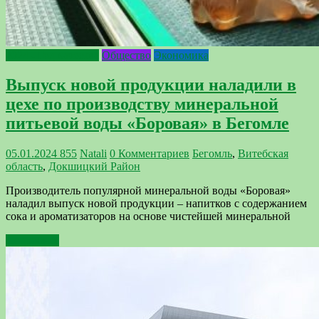
2024 - Год качества
Общество
Экономика
Выпуск новой продукции наладили в
цехе по производству минеральной
питьевой воды «Боровая» в Бегомле
05.01.2024
855
Natali
0 Комментариев
Бегомль
,
Витебская
область
,
Докшицкий Район
Производитель популярной минеральной воды «Боровая»
наладил выпуск новой продукции – напитков с содержанием
сока и ароматизаторов на основе чистейшей минеральной
Подробнее