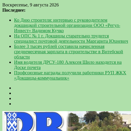
Воскресенье, 9 августа 2026
Последнее:
Ко Дню строителя: интервью с руководителем
докшицкой строительной организации ООО «Регул-
Инвест» Вадимом Кучко
На ОПС № 1 г. Докшицы старательно трудится
специалист почтовой деятельности Маргарита Юхневич
Более 3 тысяч рублей составила начисленная
среднемесячная зарплата в строительстве в Витебской
области
Имя водителя ДРСУ-180 Алексея Шило находится на
Доске почета
Профсоюзные награды получили работники РУП ЖКХ
«Докшицы-коммунальник»