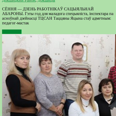
Докшицкий Район
,
Докшицы
СЁННЯ — ДЗЕНЬ РАБОТНІКАЎ САЦЫЯЛЬНАЙ
АБАРОНЫ. Гэты год для маладога спецыяліста, інспектара па
асноўнай дзейнасці ТЦСАН Таццяны Яцына стаў адметным:
педагог-мастак
Подробнее