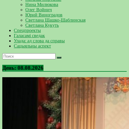
Нина Милюкова
Олег Войнич
Юрий Виноградов
Светлана Шашко-Шаблинская
Светлана Кукуть
Спецпроекты
Галасамі сведак
Улада: ад слова да справы
Сацыяльны аспект
День:
08.08.2026