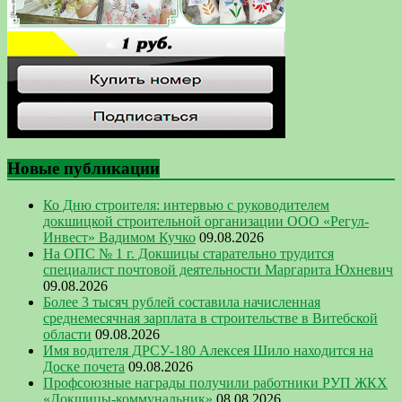
Новые публикации
Ко Дню строителя: интервью с руководителем
докшицкой строительной организации ООО «Регул-
Инвест» Вадимом Кучко
09.08.2026
На ОПС № 1 г. Докшицы старательно трудится
специалист почтовой деятельности Маргарита Юхневич
09.08.2026
Более 3 тысяч рублей составила начисленная
среднемесячная зарплата в строительстве в Витебской
области
09.08.2026
Имя водителя ДРСУ-180 Алексея Шило находится на
Доске почета
09.08.2026
Профсоюзные награды получили работники РУП ЖКХ
«Докшицы-коммунальник»
08.08.2026