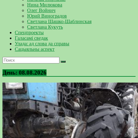
Нина Милюкова
Олег Войнич
Юрий Виноградов
Светлана Шашко-Шаблинская
Светлана Кукуть
Спецпроекты
Галасамі сведак
Улада: ад слова да справы
Сацыяльны аспект
День:
08.08.2026