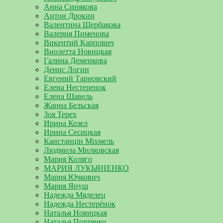
Анна Синякова
Антон Дрокин
Валентина Щербакова
Валерия Пименова
Викентий Карпович
Виолетта Новицкая
Галина Деменкова
Денис Логин
Евгений Тарновский
Елена Нестеренок
Елена Шавель
Жанна Бельская
Зоя Терех
Ирина Козел
Ирина Сесицкая
Канстанцін Міхмель
Людмила Милковская
Мария Коляго
МАРИЯ ЛУКЬЯНЕНКО
Мария Ючкович
Мария Януш
Надежда Мяделец
Надежда Нестерёнок
Наталья Новицкая
Наталья Портянко