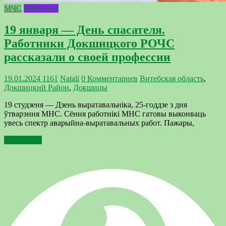
МЧС
Общество
19 января — День спасателя.
Работники Докшицкого РОЧС
рассказали о своей профессии
19.01.2024
1161
Natali
0 Комментариев
Витебская область
,
Докшицкий Район
,
Докшицы
19 студзеня — Дзень выратавальніка, 25-годдзе з дня
ўтварэння МНС. Сёння работнікі МНС гатовы выконваць
увесь спектр аварыйна-выратавальных работ. Пажары,
Подробнее