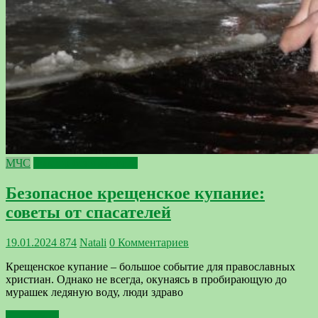
МЧС
Фактор безопасности
Безопасное крещенское купание:
советы от спасателей
19.01.2024
874
Natali
0 Комментариев
Крещенское купание – большое событие для православных
христиан. Однако не всегда, окунаясь в пробирающую до
мурашек ледяную воду, люди здраво
Подробнее