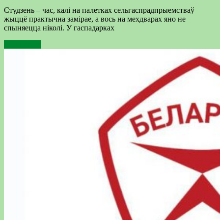
Студзень – час, калі на палетках сельгаспрадпрыемстваў
жыццё практычна замірае, а вось на мехдварах яно не
спыняецца ніколі. У гаспадарках
Подробнее