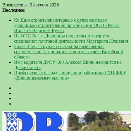
Воскресенье, 9 августа 2026
Последнее:
Ко Дню строителя: интервью с руководителем
докшицкой строительной организации ООО «Регул-
Инвест» Вадимом Кучко
На ОПС № 1 г. Докшицы старательно трудится
специалист почтовой деятельности Маргарита Юхневич
Более 3 тысяч рублей составила начисленная
среднемесячная зарплата в строительстве в Витебской
области
Имя водителя ДРСУ-180 Алексея Шило находится на
Доске почета
Профсоюзные награды получили работники РУП ЖКХ
«Докшицы-коммунальник»