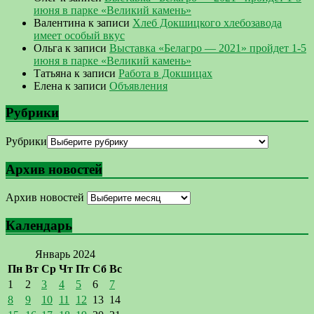
июня в парке «Великий камень»
Валентина
к записи
Хлеб Докшицкого хлебозавода
имеет особый вкус
Ольга
к записи
Выставка «Белагро — 2021» пройдет 1-5
июня в парке «Великий камень»
Татьяна
к записи
Работа в Докшицах
Елена
к записи
Объявления
Рубрики
Рубрики
Архив новостей
Архив новостей
Календарь
Январь 2024
Пн
Вт
Ср
Чт
Пт
Сб
Вс
1
2
3
4
5
6
7
8
9
10
11
12
13
14