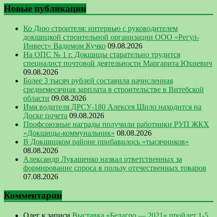
Новые публикации
Ко Дню строителя: интервью с руководителем
докшицкой строительной организации ООО «Регул-
Инвест» Вадимом Кучко
09.08.2026
На ОПС № 1 г. Докшицы старательно трудится
специалист почтовой деятельности Маргарита Юхневич
09.08.2026
Более 3 тысяч рублей составила начисленная
среднемесячная зарплата в строительстве в Витебской
области
09.08.2026
Имя водителя ДРСУ-180 Алексея Шило находится на
Доске почета
09.08.2026
Профсоюзные награды получили работники РУП ЖКХ
«Докшицы-коммунальник»
08.08.2026
В Докшицком районе прибавилось «тысячников»
08.08.2026
Александр Лукашенко назвал ответственных за
формирование спроса в пользу отечественных товаров
07.08.2026
Комментарии
Олег
к записи
Выставка «Белагро — 2021» пройдет 1-5