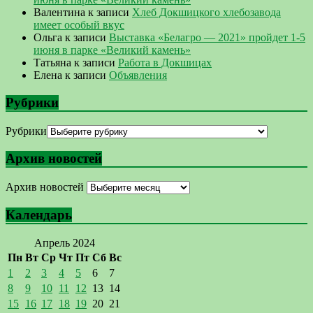
Валентина
к записи
Хлеб Докшицкого хлебозавода
имеет особый вкус
Ольга
к записи
Выставка «Белагро — 2021» пройдет 1-5
июня в парке «Великий камень»
Татьяна
к записи
Работа в Докшицах
Елена
к записи
Объявления
Рубрики
Рубрики
Архив новостей
Архив новостей
Календарь
Апрель 2024
Пн
Вт
Ср
Чт
Пт
Сб
Вс
1
2
3
4
5
6
7
8
9
10
11
12
13
14
15
16
17
18
19
20
21