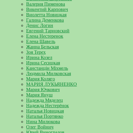
Валерия Пименова
Викентий Карпович
Виолетта Новицкая
Галина Деменкова
Денис Логин
Евгений Тарновский
Елена Нестеренок
Елена Шавель
Жанна Бельская
Зоя Терех
Ирина Козел
Ирина Сесицкая
Канстанцін Міхмель
Людмила Милковская
Мария Коляго
МАРИЯ ЛУКЬЯНЕНКО
Мария Ючкович
Мария Януш
Надежда Мяделец
Надежда Нестерёнок
Наталья Новицкая
Наталья Портянко
Нина Милюкова
Олег Войнич
Юрий Виноградов