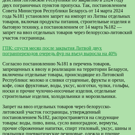
двух пограничных пунктов пропуска. Так, постановлением
Совета Министров Республики Беларусь от 14 марта 2024
года №181 установлен запрет на импорт из Литвы отдельных
товаров, включая продукты питания, строительные изделия и
бытовую технику, а постановлением от 14 марта №182 —
запрет на ввоз отдельных товаров через белорусско-литовский
участок госграницы.
ГПК: спустя месяц после закрытия Литвой двух
погранпереходов очередь фур на въезд выросла на 40%
Согласно постановлению №181 в перечень товаров,
запрещенных к ввозу и реализации на территории Беларуси,
включены отдельные товары, происходящие из Литовской
Республики: молоко и сливки сгущенные, фрукты и орехи,
кофе, соки фруктовые, воды, уксус, колготки, чулки, гольфы,
носки и прочие чулочно-носочные изделия, отдельные
строительные изделия, холодильники и морозильники.
Запрет на ввоз отдельных товаров через белорусско-
литовский участок госграницы, утвержденный
постановлением №182, распространяется на следующие
товары: воды, пиво, вина, сусло виноградное, вермуты,
прочие сброженные напитки, спирт этиловый, уксус, шины и
покрышки пневматические резиновые, одежда и прочие