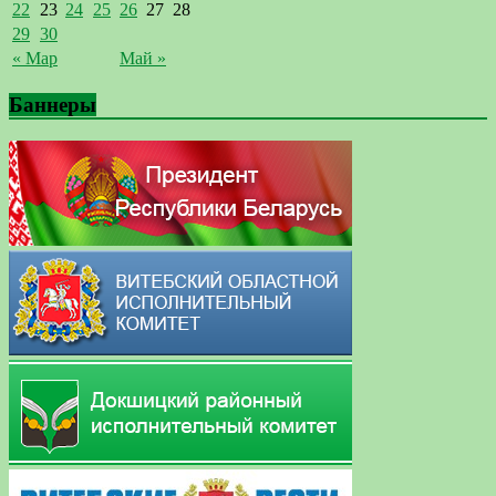
22
23
24
25
26
27
28
29
30
« Мар
Май »
Баннеры