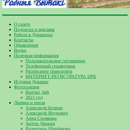
О газете
Подписка и реклама
Работа в Докшицах
Контакты
Объявления
Видео
Полезная информация
Пользовательское соглашение
Телефонный справочник
Расписание транспорта
ИНТЕРНЕТ-РЕГИСТРАТУРА ЦРБ
История Докшиц
Фотогалерея
Вытокі_бай
2021 год
Лирика и проза
Александр Белкин
Александр Янукович
Анна Синякова
Антон Дрокин
Валентина Щербакова