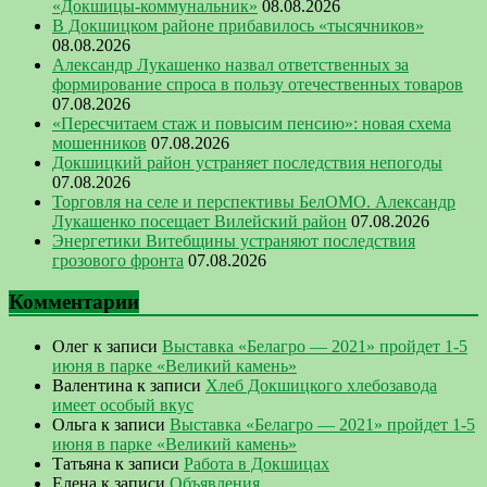
«Докшицы-коммунальник»
08.08.2026
В Докшицком районе прибавилось «тысячников»
08.08.2026
Александр Лукашенко назвал ответственных за
формирование спроса в пользу отечественных товаров
07.08.2026
«Пересчитаем стаж и повысим пенсию»: новая схема
мошенников
07.08.2026
Докшицкий район устраняет последствия непогоды
07.08.2026
Торговля на селе и перспективы БелОМО. Александр
Лукашенко посещает Вилейский район
07.08.2026
Энергетики Витебщины устраняют последствия
грозового фронта
07.08.2026
Комментарии
Олег
к записи
Выставка «Белагро — 2021» пройдет 1-5
июня в парке «Великий камень»
Валентина
к записи
Хлеб Докшицкого хлебозавода
имеет особый вкус
Ольга
к записи
Выставка «Белагро — 2021» пройдет 1-5
июня в парке «Великий камень»
Татьяна
к записи
Работа в Докшицах
Елена
к записи
Объявления