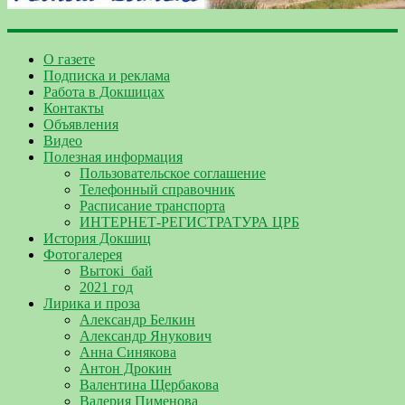
О газете
Подписка и реклама
Работа в Докшицах
Контакты
Объявления
Видео
Полезная информация
Пользовательское соглашение
Телефонный справочник
Расписание транспорта
ИНТЕРНЕТ-РЕГИСТРАТУРА ЦРБ
История Докшиц
Фотогалерея
Вытокі_бай
2021 год
Лирика и проза
Александр Белкин
Александр Янукович
Анна Синякова
Антон Дрокин
Валентина Щербакова
Валерия Пименова