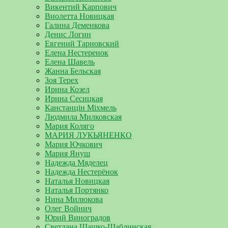
Викентий Карпович
Виолетта Новицкая
Галина Деменкова
Денис Логин
Евгений Тарновский
Елена Нестеренок
Елена Шавель
Жанна Бельская
Зоя Терех
Ирина Козел
Ирина Сесицкая
Канстанцін Міхмель
Людмила Милковская
Мария Коляго
МАРИЯ ЛУКЬЯНЕНКО
Мария Ючкович
Мария Януш
Надежда Мяделец
Надежда Нестерёнок
Наталья Новицкая
Наталья Портянко
Нина Милюкова
Олег Войнич
Юрий Виноградов
Светлана Шашко-Шаблинская