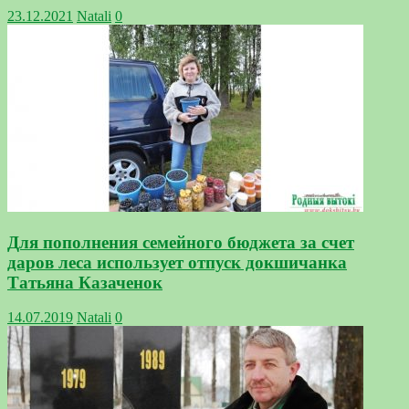
23.12.2021
Natali
0
Для пополнения семейного бюджета за счет
даров леса использует отпуск докшичанка
Татьяна Казаченок
14.07.2019
Natali
0