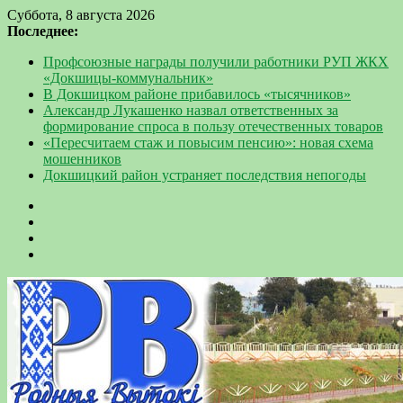
Суббота, 8 августа 2026
Последнее:
Профсоюзные награды получили работники РУП ЖКХ
«Докшицы-коммунальник»
В Докшицком районе прибавилось «тысячников»
Александр Лукашенко назвал ответственных за
формирование спроса в пользу отечественных товаров
«Пересчитаем стаж и повысим пенсию»: новая схема
мошенников
Докшицкий район устраняет последствия непогоды