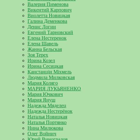
Валерия Пименова
Викентий Карпович
Виолетта Новицкая
Галина Деменкова
Денис Логин
Евгений Тарновский
Елена Нестеренок
Елена Шавель
Жанна Бельская
Зоя Терех
Ирина Козел
Ирина Сесицкая
Канстанцін Міхмель
Людмила Милковская
Мария Коляго
МАРИЯ ЛУКЬЯНЕНКО
Мария Ючкович
Мария Януш
Надежда Мяделец
Надежда Нестерёнок
Наталья Новицкая
Наталья Портянко
Нина Милюкова
Олег Войнич
Юрий Виноградов