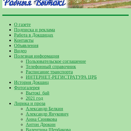
О газете
Подписка и реклама
Работа в Докшицах
Контакты
Объявления
Видео
Полезная информация
Пользовательское соглашение
Телефонный справочник
Расписание транспорта
ИНТЕРНЕТ-РЕГИСТРАТУРА ЦРБ
История Докшиц
Фотогалерея
Вытокі_бай
2021 год
Лирика и проза
Александр Белкин
Александр Янукович
Анна Синякова
Антон Дрокин
Валентина Щербакова