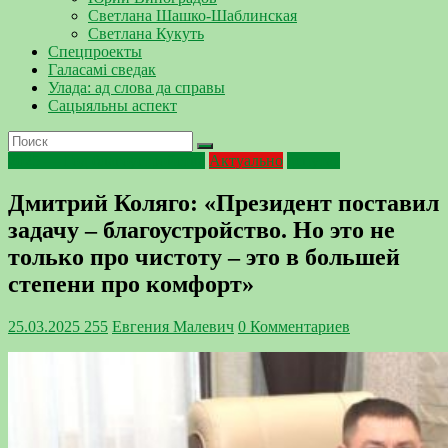
Светлана Шашко-Шаблинская
Светлана Кукуть
Спецпроекты
Галасамі сведак
Улада: ад слова да справы
Сацыяльны аспект
2025 — Год благоустройства
Актуально
депутат
Дмитрий Коляго: «Президент поставил
задачу – благоустройство. Но это не
только про чистоту – это в большей
степени про комфорт»
25.03.2025
255
Евгения Малевич
0 Комментариев