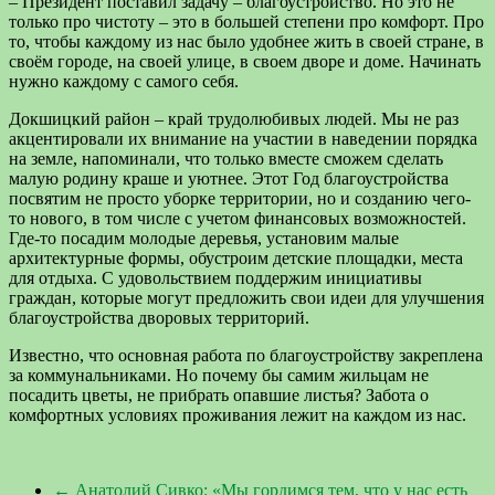
– Президент поставил задачу – благоустройство. Но это не
только про чистоту – это в большей степени про комфорт. Про
то, чтобы каждому из нас было удобнее жить в своей стране, в
своём городе, на своей улице, в своем дворе и доме. Начинать
нужно каждому с самого себя.
Докшицкий район – край трудолюбивых людей. Мы не раз
акцентировали их внимание на участии в наведении порядка
на земле, напоминали, что только вместе сможем сделать
малую родину краше и уютнее. Этот Год благоустройства
посвятим не просто уборке территории, но и созданию чего-
то нового, в том числе с учетом финансовых возможностей.
Где-то посадим молодые деревья, установим малые
архитектурные формы, обустроим детские площадки, места
для отдыха. С удовольствием поддержим инициативы
граждан, которые могут предложить свои идеи для улучшения
благоустройства дворовых территорий.
Известно, что основная работа по благоустройству закреплена
за коммунальниками. Но почему бы самим жильцам не
посадить цветы, не прибрать опавшие листья? Забота о
комфортных условиях проживания лежит на каждом из нас.
←
Анатолий Сивко: «Мы гордимся тем, что у нас есть