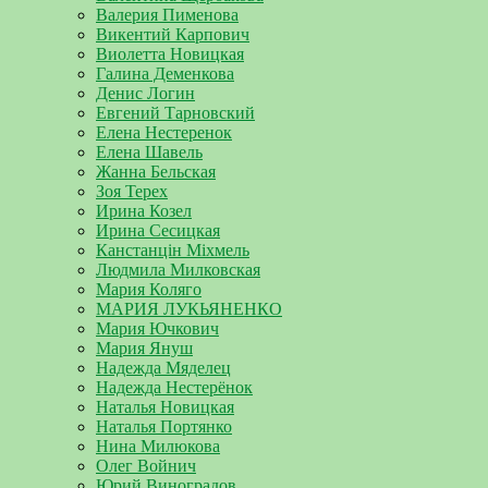
Валерия Пименова
Викентий Карпович
Виолетта Новицкая
Галина Деменкова
Денис Логин
Евгений Тарновский
Елена Нестеренок
Елена Шавель
Жанна Бельская
Зоя Терех
Ирина Козел
Ирина Сесицкая
Канстанцін Міхмель
Людмила Милковская
Мария Коляго
МАРИЯ ЛУКЬЯНЕНКО
Мария Ючкович
Мария Януш
Надежда Мяделец
Надежда Нестерёнок
Наталья Новицкая
Наталья Портянко
Нина Милюкова
Олег Войнич
Юрий Виноградов