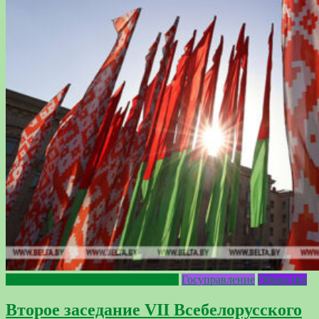
Всебелорусское народное собрание
Госуправление
Общество
Второе заседание VII Всебелорусского