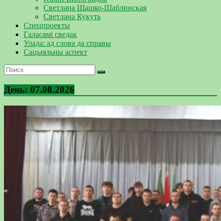
Светлана Шашко-Шаблинская
Светлана Кукуть
Спецпроекты
Галасамі сведак
Улада: ад слова да справы
Сацыяльны аспект
День:
07.08.2026