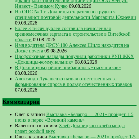
докшицкой строительной организации ООО «Регул-
Инвест» Вадимом Кучко
09.08.2026
На ОПС № 1 г. Докшицы старательно трудится
специалист почтовой деятельности Маргарита Юхневич
09.08.2026
Более 3 тысяч рублей составила начисленная
среднемесячная зарплата в строительстве в Витебской
области
09.08.2026
Имя водителя ДРСУ-180 Алексея Шило находится на
Доске почета
09.08.2026
Профсоюзные награды получили работники РУП ЖКХ
«Докшицы-коммунальник»
08.08.2026
В Докшицком районе прибавилось «тысячников»
08.08.2026
Александр Лукашенко назвал ответственных за
формирование спроса в пользу отечественных товаров
07.08.2026
Комментарии
Олег
к записи
Выставка «Белагро — 2021» пройдет 1-5
июня в парке «Великий камень»
Валентина
к записи
Хлеб Докшицкого хлебозавода
имеет особый вкус
Ольга
к записи
Выставка «Белагро — 2021» пройдет 1-5