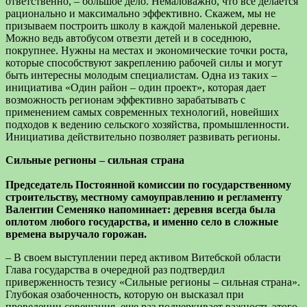
ответственно, – большое дело. Немаловажно, что все делается
рационально и максимально эффективно. Скажем, мы не
призываем построить школу в каждой маленькой деревне.
Можно ведь автобусом отвезти детей и в соседнюю,
покрупнее. Нужны на местах и экономические точки роста,
которые способствуют закреплению рабочей силы и могут
быть интересны молодым специалистам. Одна из таких –
инициатива «Один район – один проект», которая дает
возможность регионам эффективно зарабатывать с
применением самых современных технологий, новейших
подходов к ведению сельского хозяйства, промышленности.
Инициатива действительно позволяет развивать регионы.
Сильные регионы – сильная страна
Председатель Постоянной комиссии по государственному
строительству, местному самоуправлению и регламенту
Валентин Семеняко напоминает: деревня всегда была
оплотом любого государства, и именно село в сложные
времена выручало горожан.
– В своем выступлении перед активом Витебской области
Глава государства в очередной раз подтвердил
приверженность тезису «Сильные регионы – сильная страна».
Глубокая озабоченность, которую он высказал при
проведении совещания, еще раз подчеркивает важность этого