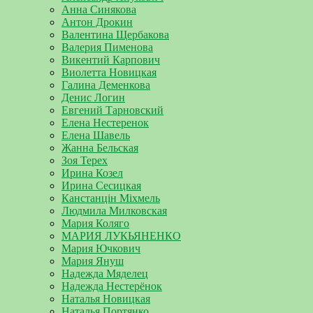
Анна Синякова
Антон Дрокин
Валентина Щербакова
Валерия Пименова
Викентий Карпович
Виолетта Новицкая
Галина Деменкова
Денис Логин
Евгений Тарновский
Елена Нестеренок
Елена Шавель
Жанна Бельская
Зоя Терех
Ирина Козел
Ирина Сесицкая
Канстанцін Міхмель
Людмила Милковская
Мария Коляго
МАРИЯ ЛУКЬЯНЕНКО
Мария Ючкович
Мария Януш
Надежда Мяделец
Надежда Нестерёнок
Наталья Новицкая
Наталья Портянко