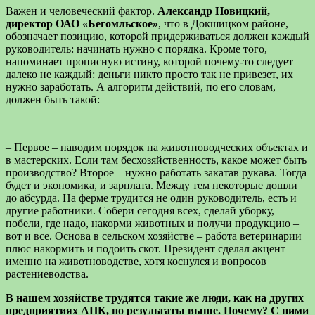
Важен и человеческий фактор.
Александр Новицкий,
директор ОАО «Бегомльское»
, что в Докшицком районе,
обозначает позицию, которой придерживаться должен каждый
руководитель: начинать нужно с порядка. Кроме того,
напоминает прописную истину, которой почему-то следует
далеко не каждый: деньги никто просто так не привезет, их
нужно заработать. А алгоритм действий, по его словам,
должен быть такой:
– Первое – наводим порядок на животноводческих объектах и
в мастерских. Если там бесхозяйственность, какое может быть
производство? Второе – нужно работать закатав рукава. Тогда
будет и экономика, и зарплата. Между тем некоторые дошли
до абсурда. На ферме трудится не один руководитель, есть и
другие работники. Собери сегодня всех, сделай уборку,
побели, где надо, накорми животных и получи продукцию –
вот и все. Основа в сельском хозяйстве – работа ветеринарии
плюс накормить и подоить скот. ­­Президент сделал акцент
именно на животноводстве, хотя коснулся и вопросов
растениеводства.
В нашем хозяйстве трудятся такие же люди, как на других
предприятиях АПК, но результаты выше. Почему? С ними