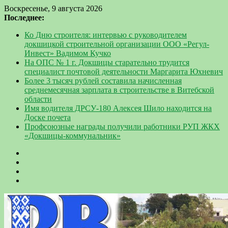
Воскресенье, 9 августа 2026
Последнее:
Ко Дню строителя: интервью с руководителем
докшицкой строительной организации ООО «Регул-
Инвест» Вадимом Кучко
На ОПС № 1 г. Докшицы старательно трудится
специалист почтовой деятельности Маргарита Юхневич
Более 3 тысяч рублей составила начисленная
среднемесячная зарплата в строительстве в Витебской
области
Имя водителя ДРСУ-180 Алексея Шило находится на
Доске почета
Профсоюзные награды получили работники РУП ЖКХ
«Докшицы-коммунальник»