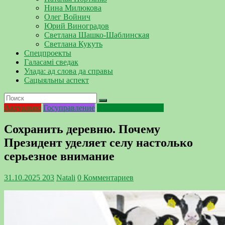
Нина Милюкова
Олег Войнич
Юрий Виноградов
Светлана Шашко-Шаблинская
Светлана Кукуть
Спецпроекты
Галасамі сведак
Улада: ад слова да справы
Сацыяльны аспект
Актуально
Госуправление
Сельское хозяйство
Сохранить деревню. Почему
Президент уделяет селу настолько
серьезное внимание
31.10.2025
203
Natali
0 Комментариев