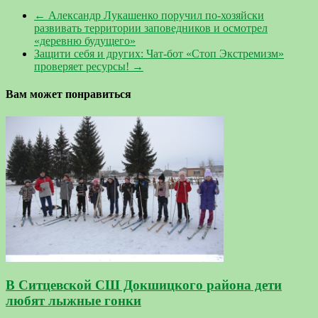
←
Александр Лукашенко поручил по-хозяйски
развивать территории заповедников и осмотрел
«деревню будущего»
Защити себя и других: Чат-бот «Стоп Экстремизм»
проверяет ресурсы!
→
Вам может понравиться
В Ситцевской СШ Докшицкого района дети
любят лыжные гонки