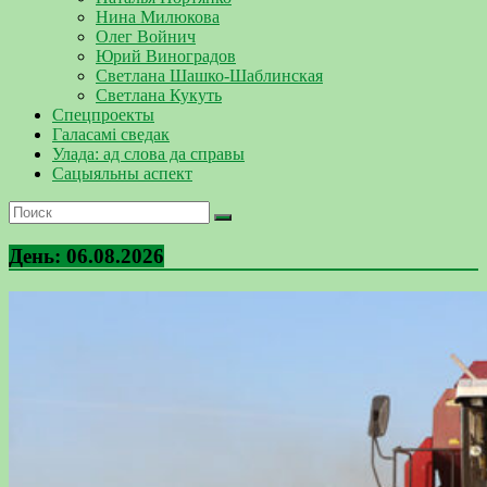
Нина Милюкова
Олег Войнич
Юрий Виноградов
Светлана Шашко-Шаблинская
Светлана Кукуть
Спецпроекты
Галасамі сведак
Улада: ад слова да справы
Сацыяльны аспект
День:
06.08.2026