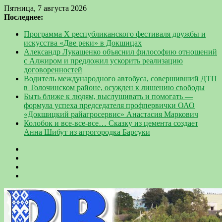
Пятница, 7 августа 2026
Последнее:
Программа Х республиканского фестиваля дружбы и
искусства «Две реки» в Докшицах
Александр Лукашенко объяснил философию отношений
с Алжиром и предложил ускорить реализацию
договоренностей
Водитель международного автобуса, совершивший ДТП
в Толочинском районе, осужден к лишению свободы
Быть ближе к людям, выслушивать и помогать —
формула успеха председателя профпервички ОАО
«Докшицкий райагросервис» Анастасия Маркович
Колобок и все-все-все… Сказку из цемента создает
Анна Шибут из агрогородка Барсуки