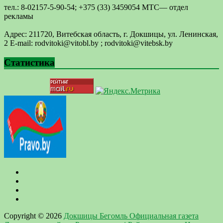
тел.: 8-02157-5-90-54; +375 (33) 3459054 МТС— отдел
рекламы
Адрес: 211720, Витебская область, г. Докшицы, ул. Ленинская,
2 E-mail: ​rodvitoki@​​vitobl​.by ; rodvitoki@vitebsk.by
Статистика
Copyright © 2026
Докшицы Бегомль Официальная газета