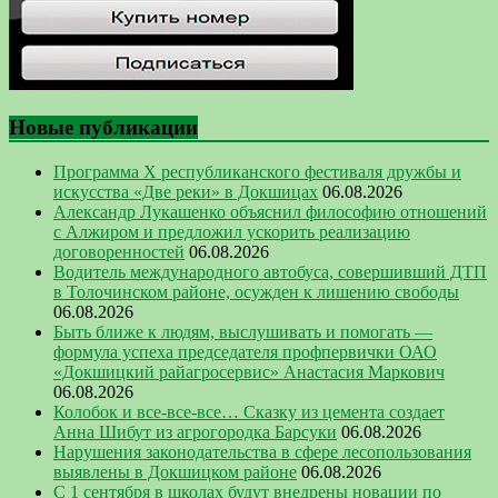
Новые публикации
Программа Х республиканского фестиваля дружбы и
искусства «Две реки» в Докшицах
06.08.2026
Александр Лукашенко объяснил философию отношений
с Алжиром и предложил ускорить реализацию
договоренностей
06.08.2026
Водитель международного автобуса, совершивший ДТП
в Толочинском районе, осужден к лишению свободы
06.08.2026
Быть ближе к людям, выслушивать и помогать —
формула успеха председателя профпервички ОАО
«Докшицкий райагросервис» Анастасия Маркович
06.08.2026
Колобок и все-все-все… Сказку из цемента создает
Анна Шибут из агрогородка Барсуки
06.08.2026
Нарушения законодательства в сфере лесопользования
выявлены в Докшицком районе
06.08.2026
С 1 сентября в школах будут внедрены новации по