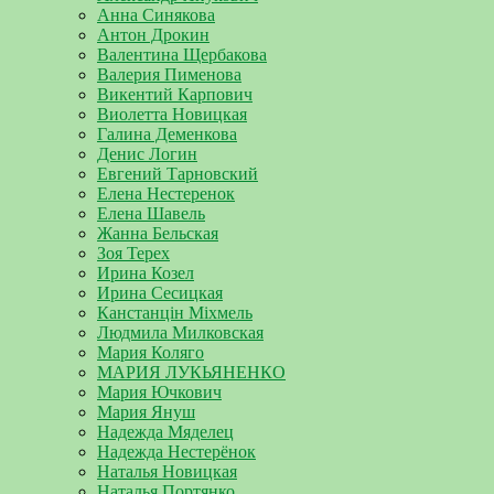
Анна Синякова
Антон Дрокин
Валентина Щербакова
Валерия Пименова
Викентий Карпович
Виолетта Новицкая
Галина Деменкова
Денис Логин
Евгений Тарновский
Елена Нестеренок
Елена Шавель
Жанна Бельская
Зоя Терех
Ирина Козел
Ирина Сесицкая
Канстанцін Міхмель
Людмила Милковская
Мария Коляго
МАРИЯ ЛУКЬЯНЕНКО
Мария Ючкович
Мария Януш
Надежда Мяделец
Надежда Нестерёнок
Наталья Новицкая
Наталья Портянко