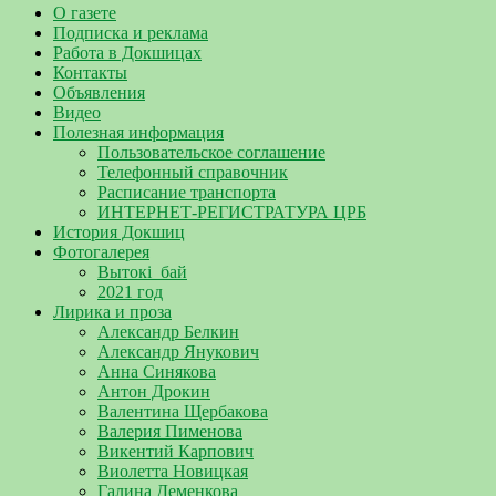
О газете
Подписка и реклама
Работа в Докшицах
Контакты
Объявления
Видео
Полезная информация
Пользовательское соглашение
Телефонный справочник
Расписание транспорта
ИНТЕРНЕТ-РЕГИСТРАТУРА ЦРБ
История Докшиц
Фотогалерея
Вытокі_бай
2021 год
Лирика и проза
Александр Белкин
Александр Янукович
Анна Синякова
Антон Дрокин
Валентина Щербакова
Валерия Пименова
Викентий Карпович
Виолетта Новицкая
Галина Деменкова