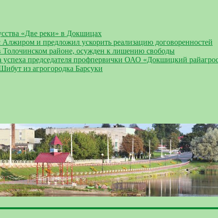
усства «Две реки» в Докшицах
 Алжиром и предложил ускорить реализацию договоренностей
 Толочинском районе, осужден к лишению свободы
а успеха председателя профпервички ОАО «Докшицкий райагро
 Шибут из агрогородка Барсуки