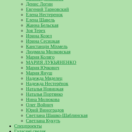
Денис Логин
Евгений Тарновский
Елена Нестеренок
Елена Шавель
Жанна Бельская
Зоя Терех
Ирина Козел
Ирина Сесицкая
Канстанцін Міхмель
Людмила Милковская
Мария Коляго
МАРИЯ ЛУКЬЯНЕНКО
Мария Ючкович
Мария Януш
Надежда Мяделец
Надежда Нестерёнок
Наталья Новицкая
Наталья Портянко
Нина Милюкова
Олег Войнич
Юрий Виноградов
Светлана Шашко-Шаблинская
Светлана Кукуть
Спецпроекты
Галасамі сведак