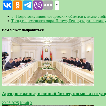
2
←
Подготовку животноводческих объектов к зимне-стой
Тренд современного мира. Почему Беларусь делает ставк
Вам может понравиться
Арендное жилье, игорный бизнес, космос и ситу
29.05.2025
Natali
0