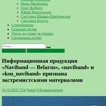
Нина Милюкова
Олег Войнич
Юрий Виноградов
Светлана Шашко-Шаблинская
Светлана Кукуть
Спецпроекты
Галасамі сведак
Улада: ад слова да справы
Сацыяльны аспект
Профилактика
Следственный комитет
Информационная продукция
«Naviband — Belarus», «naviband» и
«ksu_naviband» признана
экстремистскими материалами
10.10.2025
554
Natali
0 Комментариев