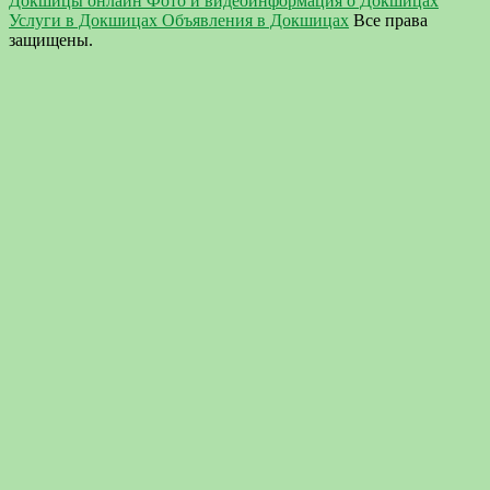
Докшицы онлайн Фото и видеоинформация о Докшицах
Услуги в Докшицах Объявления в Докшицах
Все права
защищены.