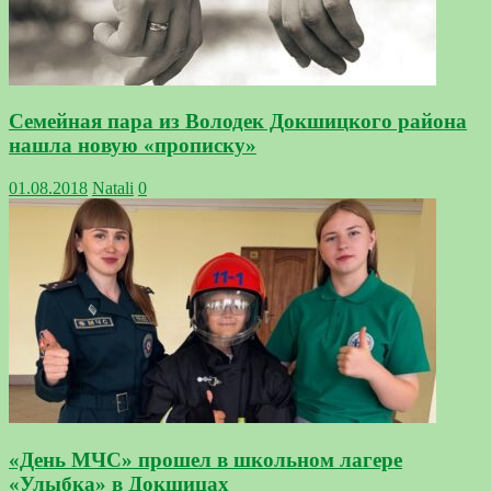
Семейная пара из Володек Докшицкого района
нашла новую «прописку»
01.08.2018
Natali
0
«День МЧС» прошел в школьном лагере
«Улыбка» в Докшицах