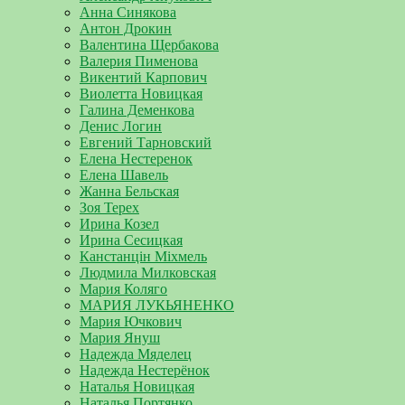
Анна Синякова
Антон Дрокин
Валентина Щербакова
Валерия Пименова
Викентий Карпович
Виолетта Новицкая
Галина Деменкова
Денис Логин
Евгений Тарновский
Елена Нестеренок
Елена Шавель
Жанна Бельская
Зоя Терех
Ирина Козел
Ирина Сесицкая
Канстанцін Міхмель
Людмила Милковская
Мария Коляго
МАРИЯ ЛУКЬЯНЕНКО
Мария Ючкович
Мария Януш
Надежда Мяделец
Надежда Нестерёнок
Наталья Новицкая
Наталья Портянко