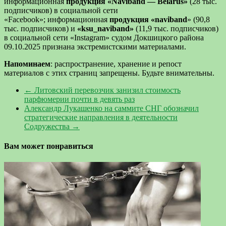
информационная
продукция «Naviband — Belarus»
(28 тыс.
подписчиков) в социальной сети
«Facebook»; информационная
продукция «naviband
» (90,8
тыс. подписчиков) и
«ksu_naviband»
(11,9 тыс. подписчиков)
в социальной сети «Instagram» судом Докшицкого района
09.10.2025 признана экстремистскими материалами.
Напоминаем
: распространение, хранение и репост
материалов с этих страниц запрещены. Будьте внимательны.
←
Литовский перевозчик занизил стоимость
парфюмерии почти в девять раз
Александр Лукашенко на саммите СНГ обозначил
стратегические направления в деятельности
Содружества
→
Вам может понравиться