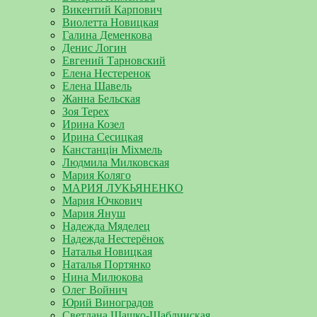
Викентий Карпович
Виолетта Новицкая
Галина Деменкова
Денис Логин
Евгений Тарновский
Елена Нестеренок
Елена Шавель
Жанна Бельская
Зоя Терех
Ирина Козел
Ирина Сесицкая
Канстанцін Міхмель
Людмила Милковская
Мария Коляго
МАРИЯ ЛУКЬЯНЕНКО
Мария Ючкович
Мария Януш
Надежда Мяделец
Надежда Нестерёнок
Наталья Новицкая
Наталья Портянко
Нина Милюкова
Олег Войнич
Юрий Виноградов
Светлана Шашко-Шаблинская