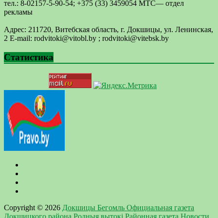
тел.: 8-02157-5-90-54; +375 (33) 3459054 МТС— отдел
рекламы
Адрес: 211720, Витебская область, г. Докшицы, ул. Ленинская,
2 E-mail: ​rodvitoki@​​vitobl​.by ; rodvitoki@vitebsk.by
Статистика
Copyright © 2026
Докшицы Бегомль Официальная газета
Докшицкого района Родныя вытокi Районная газета Новости