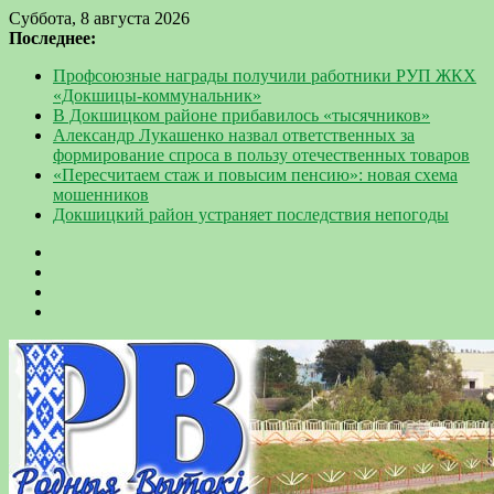
Суббота, 8 августа 2026
Последнее:
Профсоюзные награды получили работники РУП ЖКХ
«Докшицы-коммунальник»
В Докшицком районе прибавилось «тысячников»
Александр Лукашенко назвал ответственных за
формирование спроса в пользу отечественных товаров
«Пересчитаем стаж и повысим пенсию»: новая схема
мошенников
Докшицкий район устраняет последствия непогоды