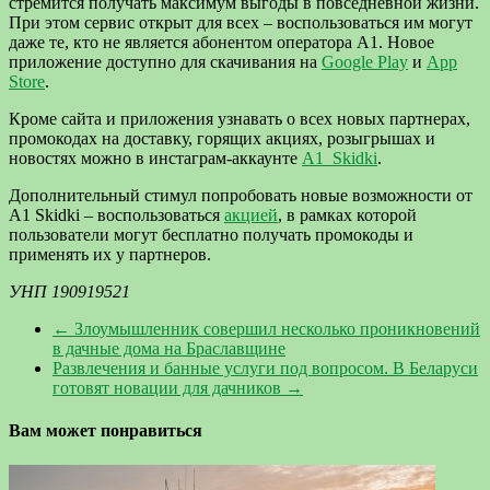
стремится получать максимум выгоды в повседневной жизни.
При этом сервис открыт для всех – воспользоваться им могут
даже те, кто не является абонентом оператора А1. Новое
приложение доступно для скачивания на
Google Play
и
App
Store
.
Кроме сайта и приложения узнавать о всех новых партнерах,
промокодах на доставку, горящих акциях, розыгрышах и
новостях можно в инстаграм-аккаунте
A1_Skidki
.
Дополнительный стимул попробовать новые возможности от
A1 Skidki – воспользоваться
акцией
, в рамках которой
пользователи могут бесплатно получать промокоды и
применять их у партнеров.
УНП 190919521
←
Злоумышленник совершил несколько проникновений
в дачные дома на Браславщине
Развлечения и банные услуги под вопросом. В Беларуси
готовят новации для дачников
→
Вам может понравиться