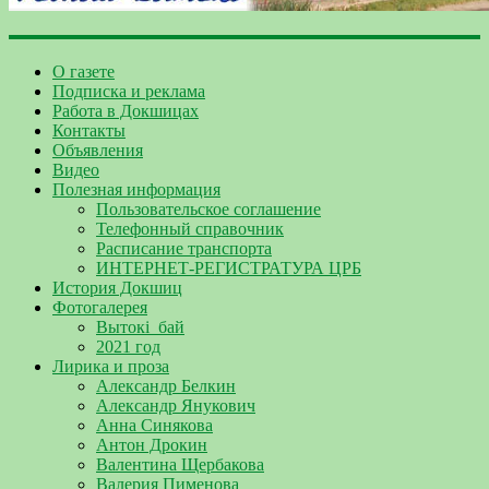
О газете
Подписка и реклама
Работа в Докшицах
Контакты
Объявления
Видео
Полезная информация
Пользовательское соглашение
Телефонный справочник
Расписание транспорта
ИНТЕРНЕТ-РЕГИСТРАТУРА ЦРБ
История Докшиц
Фотогалерея
Вытокі_бай
2021 год
Лирика и проза
Александр Белкин
Александр Янукович
Анна Синякова
Антон Дрокин
Валентина Щербакова
Валерия Пименова