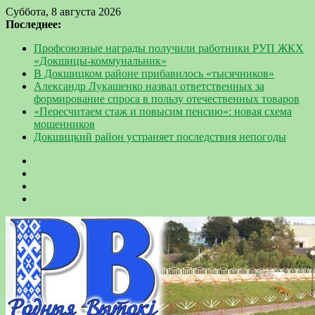
Суббота, 8 августа 2026
Последнее:
Профсоюзные награды получили работники РУП ЖКХ
«Докшицы-коммунальник»
В Докшицком районе прибавилось «тысячников»
Александр Лукашенко назвал ответственных за
формирование спроса в пользу отечественных товаров
«Пересчитаем стаж и повысим пенсию»: новая схема
мошенников
Докшицкий район устраняет последствия непогоды