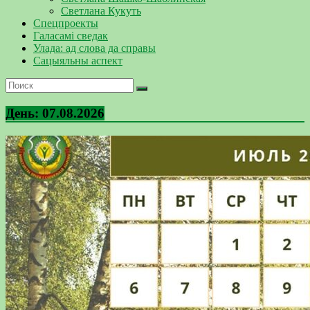
Светлана Кукуть
Спецпроекты
Галасамі сведак
Улада: ад слова да справы
Сацыяльны аспект
День:
07.08.2026