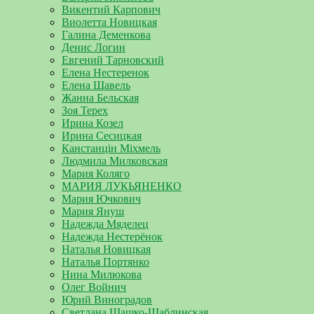
Викентий Карпович
Виолетта Новицкая
Галина Деменкова
Денис Логин
Евгений Тарновский
Елена Нестеренок
Елена Шавель
Жанна Бельская
Зоя Терех
Ирина Козел
Ирина Сесицкая
Канстанцін Міхмель
Людмила Милковская
Мария Коляго
МАРИЯ ЛУКЬЯНЕНКО
Мария Ючкович
Мария Януш
Надежда Мяделец
Надежда Нестерёнок
Наталья Новицкая
Наталья Портянко
Нина Милюкова
Олег Войнич
Юрий Виноградов
Светлана Шашко-Шаблинская