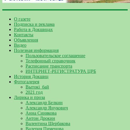
О газете
Подписка и реклама
Работа в Докшицах
Контакты
Объявления
Видео
Полезная информация
Пользовательское соглашение
Телефонный справочник
Расписание транспорта
ИНТЕРНЕТ-РЕГИСТРАТУРА ЦРБ
История Докшиц
Фотогалерея
Вытокі_бай
2021 год
Лирика и проза
Александр Белкин
Александр Янукович
Анна Синякова
Антон Дрокин
Валентина Щербакова
Валерия Пименова