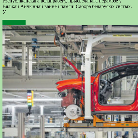
Рэспубліканскага велапрабегу, прысвечанага перамозе ў
Вялікай Айчыннай вайне і памяці Сабора беларускіх святых.
У
Подробнее