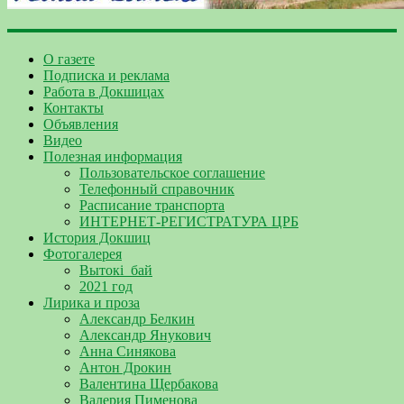
О газете
Подписка и реклама
Работа в Докшицах
Контакты
Объявления
Видео
Полезная информация
Пользовательское соглашение
Телефонный справочник
Расписание транспорта
ИНТЕРНЕТ-РЕГИСТРАТУРА ЦРБ
История Докшиц
Фотогалерея
Вытокі_бай
2021 год
Лирика и проза
Александр Белкин
Александр Янукович
Анна Синякова
Антон Дрокин
Валентина Щербакова
Валерия Пименова