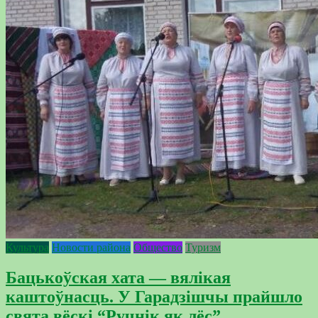
Культура
Новости района
Общество
Туризм
Бацькоўская хата — вялікая
каштоўнасць. У Гарадзішчы прайшло
свята вёскі “Ручнік як лёс”