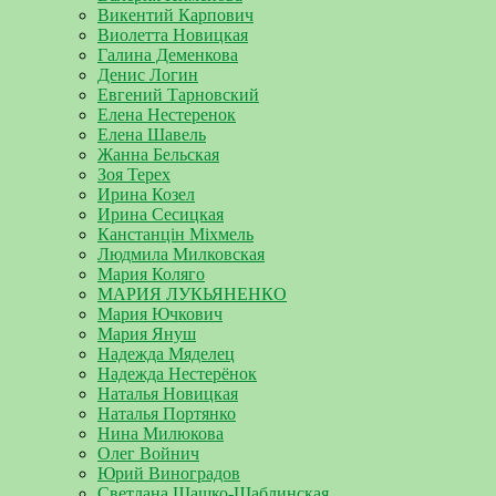
Викентий Карпович
Виолетта Новицкая
Галина Деменкова
Денис Логин
Евгений Тарновский
Елена Нестеренок
Елена Шавель
Жанна Бельская
Зоя Терех
Ирина Козел
Ирина Сесицкая
Канстанцін Міхмель
Людмила Милковская
Мария Коляго
МАРИЯ ЛУКЬЯНЕНКО
Мария Ючкович
Мария Януш
Надежда Мяделец
Надежда Нестерёнок
Наталья Новицкая
Наталья Портянко
Нина Милюкова
Олег Войнич
Юрий Виноградов
Светлана Шашко-Шаблинская