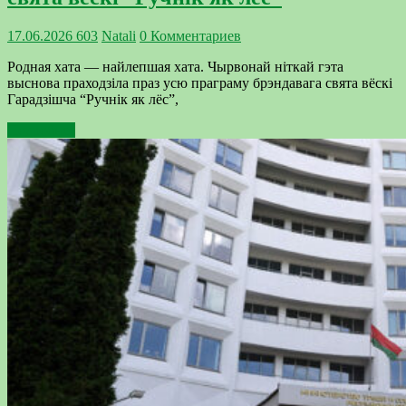
17.06.2026
603
Natali
0 Комментариев
Родная хата — найлепшая хата. Чырвонай ніткай гэта
выснова праходзіла праз усю праграму брэндавага свята вёскі
Гарадзішча “Ручнік як лёс”,
Подробнее