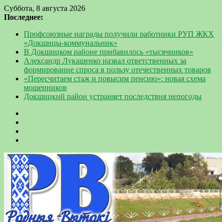
Суббота, 8 августа 2026
Последнее:
Профсоюзные награды получили работники РУП ЖКХ
«Докшицы-коммунальник»
В Докшицком районе прибавилось «тысячников»
Александр Лукашенко назвал ответственных за
формирование спроса в пользу отечественных товаров
«Пересчитаем стаж и повысим пенсию»: новая схема
мошенников
Докшицкий район устраняет последствия непогоды