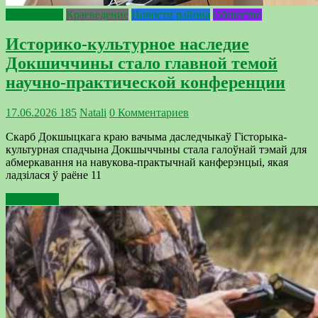
Интересное
Краеведение
Новости района
Общество
Историко-культурное наследие
Докшиччины стало главной темой
научно-практической конференции
17.06.2026
185
Natali
0 Комментариев
Скарб Докшыцкага краю вачыма даследчыкаў Гісторыка-
культурная спадчына Докшыччыны стала галоўнай тэмай для
абмеркавання на навукова-практычнай канферэнцыі, якая
ладзілася ў раёне 11
Подробнее