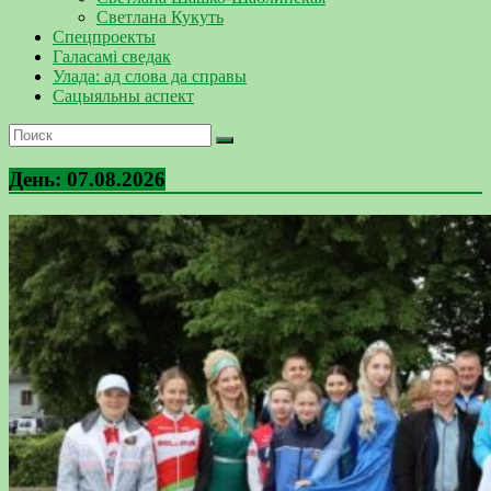
Светлана Кукуть
Спецпроекты
Галасамі сведак
Улада: ад слова да справы
Сацыяльны аспект
День:
07.08.2026