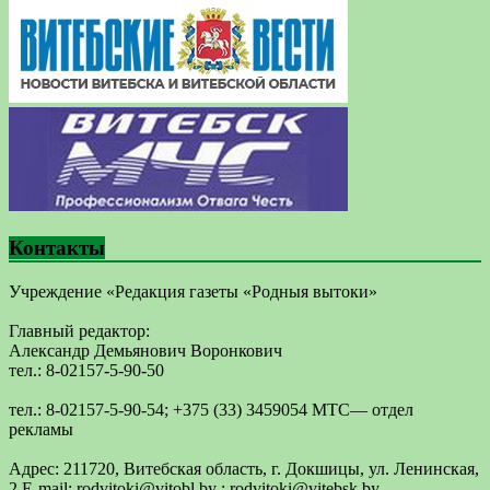
Контакты
Учреждение «Редакция газеты «Родныя вытоки»
Главный редактор:
Александр Демьянович Воронкович
тел.: 8-02157-5-90-50
тел.: 8-02157-5-90-54; +375 (33) 3459054 МТС— отдел
рекламы
Адрес: 211720, Витебская область, г. Докшицы, ул. Ленинская,
2 E-mail: ​rodvitoki@​​vitobl​.by ; rodvitoki@vitebsk.by