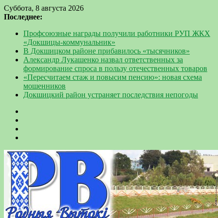
Суббота, 8 августа 2026
Последнее:
Профсоюзные награды получили работники РУП ЖКХ
«Докшицы-коммунальник»
В Докшицком районе прибавилось «тысячников»
Александр Лукашенко назвал ответственных за
формирование спроса в пользу отечественных товаров
«Пересчитаем стаж и повысим пенсию»: новая схема
мошенников
Докшицкий район устраняет последствия непогоды