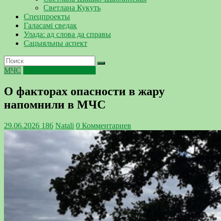
Светлана Кукуть
Спецпроекты
Галасамі сведак
Улада: ад слова да справы
Сацыяльны аспект
МЧС
Фактор безопасности
О факторах опасности в жару
напомнили в МЧС
29.06.2026
186
Natali
0 Комментариев