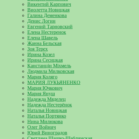
Викентий Карпович
Виолетта Новицкая
Галина Деменкова
Денис Логин
Евгений Тарновский
Елена Нестеренок
Елена Шавель
Жанна Бельская
Зоя Терех
Ирина Козел
Ирина Сесицкая
Канстанцін Міхмель
Людмила Милковская
Мария Коляго
МАРИЯ ЛУКЬЯНЕНКО
Мария Ючкович
Мария Януш
Надежда Мяделец
Надежда Нестерёнок
Наталья Новицкая
Наталья Портянко
Нина Милюкова
Олег Войнич
Юрий Виноградов
Светлана Шашко-Шаблинская