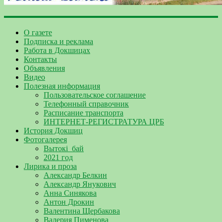
О газете
Подписка и реклама
Работа в Докшицах
Контакты
Объявления
Видео
Полезная информация
Пользовательское соглашение
Телефонный справочник
Расписание транспорта
ИНТЕРНЕТ-РЕГИСТРАТУРА ЦРБ
История Докшиц
Фотогалерея
Вытокі_бай
2021 год
Лирика и проза
Александр Белкин
Александр Янукович
Анна Синякова
Антон Дрокин
Валентина Щербакова
Валерия Пименова