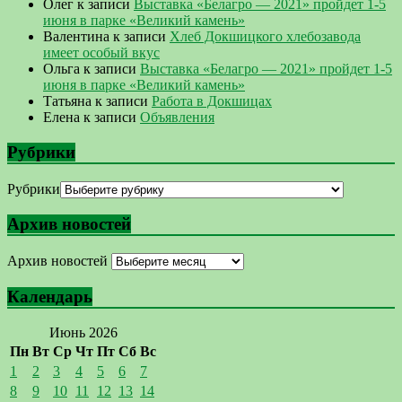
Олег
к записи
Выставка «Белагро — 2021» пройдет 1-5
июня в парке «Великий камень»
Валентина
к записи
Хлеб Докшицкого хлебозавода
имеет особый вкус
Ольга
к записи
Выставка «Белагро — 2021» пройдет 1-5
июня в парке «Великий камень»
Татьяна
к записи
Работа в Докшицах
Елена
к записи
Объявления
Рубрики
Рубрики
Архив новостей
Архив новостей
Календарь
Июнь 2026
Пн
Вт
Ср
Чт
Пт
Сб
Вс
1
2
3
4
5
6
7
8
9
10
11
12
13
14