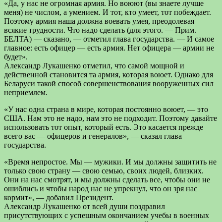
«Да, у нас не огромная армия. Но воюют (вы знаете лучше
меня) не числом, а умением. И тот, кто умеет, тот побеждает.
Поэтому армия наша должна воевать умея, преодолевая
всякие трудности. Что надо сделать (для этого. — Прим.
БЕЛТА) — сказано, — отметил глава государства. — И самое
главное: есть офицер — есть армия. Нет офицера — армии не
будет».
Александр Лукашенко отметил, что самой мощной и
действенной становится та армия, которая воюет. Однако для
Беларуси такой способ совершенствования вооруженных сил
неприемлем.
«У нас одна страна в мире, которая постоянно воюет, — это
США. Нам это не надо, нам это не подходит. Поэтому давайте
использовать тот опыт, который есть. Это касается прежде
всего вас — офицеров и генералов», — сказал глава
государства.
«Время непростое. Мы — мужики. И мы должны защитить не
только свою страну — свою семью, своих людей, близких.
Они на нас смотрят, и мы должны сделать все, чтобы они не
ошиблись и чтобы народ нас не упрекнул, что он зря нас
кормит», — добавил Президент.
Александр Лукашенко от всей души поздравил
присутствующих с успешным окончанием учебы в военных