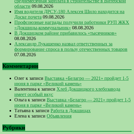
среднемесячная зарплата в строительстве в Витебской
области
09.08.2026
Имя водителя ДРСУ-180 Алексея Шило находится на
Доске почета
09.08.2026
Профсоюзные награды получили работники РУП ЖКХ
«Докшицы-коммунальник»
08.08.2026
В Докшицком районе прибавилось «тысячников»
08.08.2026
Александр Лукашенко назвал ответственных за
формирование спроса в пользу отечественных товаров
07.08.2026
Комментарии
Олег
к записи
Выставка «Белагро — 2021» пройдет 1-5
июня в парке «Великий камень»
Валентина
к записи
Хлеб Докшицкого хлебозавода
имеет особый вкус
Ольга
к записи
Выставка «Белагро — 2021» пройдет 1-5
июня в парке «Великий камень»
Татьяна
к записи
Работа в Докшицах
Елена
к записи
Объявления
Рубрики