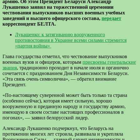
армию. Об этом Президент Беларуси Александр
Лукашенко заявил на торжественной церемонии
чествования выпускников высших военных учебных
заведений и высшего офицерского состава,
передает
корреспондент БЕЛТА.
Лукашенко: к затягиванию вооруженного
противостояния в Украине всеми силами стремится
«партия войны»
Глава государства отметил, что чествование выпускников
военных вузов и офицеров, которым
присвоены генеральские
звания
, традиционно проходит в начале июля и органично
сочетается с празднованием Дня Независимости Беларуси.
«Эта связь очень символична», — обратил внимание
Президент.
«По-настоящему суверенной может быть только та страна
(особенно сейчас), которая имеет сильную, хорошо
вооруженную и преданную народу и государству армию,
имеющую в своем составе настоящих профессионалов в
погонах», — заявил белорусский лидер.
Александр Лукашенко подчеркнул, что Беларусь на
протяжении многих лет строила, развивала и укрепляла
Вооруженные Силы — главный гарант независимости и