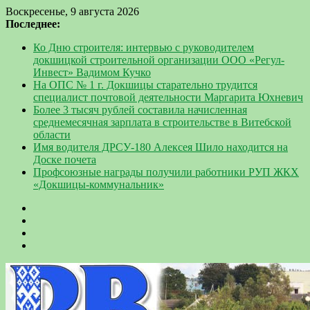
Воскресенье, 9 августа 2026
Последнее:
Ко Дню строителя: интервью с руководителем
докшицкой строительной организации ООО «Регул-
Инвест» Вадимом Кучко
На ОПС № 1 г. Докшицы старательно трудится
специалист почтовой деятельности Маргарита Юхневич
Более 3 тысяч рублей составила начисленная
среднемесячная зарплата в строительстве в Витебской
области
Имя водителя ДРСУ-180 Алексея Шило находится на
Доске почета
Профсоюзные награды получили работники РУП ЖКХ
«Докшицы-коммунальник»