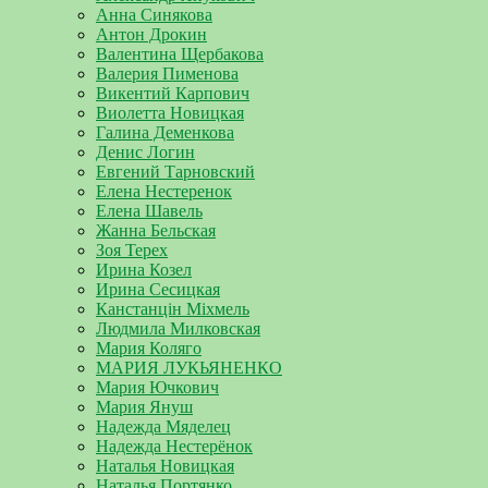
Анна Синякова
Антон Дрокин
Валентина Щербакова
Валерия Пименова
Викентий Карпович
Виолетта Новицкая
Галина Деменкова
Денис Логин
Евгений Тарновский
Елена Нестеренок
Елена Шавель
Жанна Бельская
Зоя Терех
Ирина Козел
Ирина Сесицкая
Канстанцін Міхмель
Людмила Милковская
Мария Коляго
МАРИЯ ЛУКЬЯНЕНКО
Мария Ючкович
Мария Януш
Надежда Мяделец
Надежда Нестерёнок
Наталья Новицкая
Наталья Портянко