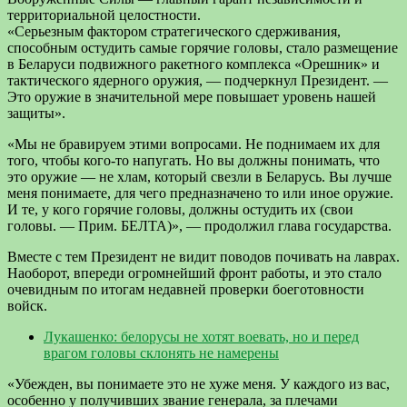
территориальной целостности.
«Серьезным фактором стратегического сдерживания,
способным остудить самые горячие головы, стало размещение
в Беларуси подвижного ракетного комплекса «Орешник» и
тактического ядерного оружия, — подчеркнул Президент. —
Это оружие в значительной мере повышает уровень нашей
защиты».
«Мы не бравируем этими вопросами. Не поднимаем их для
того, чтобы кого-то напугать. Но вы должны понимать, что
это оружие — не хлам, который свезли в Беларусь. Вы лучше
меня понимаете, для чего предназначено то или иное оружие.
И те, у кого горячие головы, должны остудить их (свои
головы. — Прим. БЕЛТА)», — продолжил глава государства.
Вместе с тем Президент не видит поводов почивать на лаврах.
Наоборот, впереди огромнейший фронт работы, и это стало
очевидным по итогам недавней проверки боеготовности
войск.
Лукашенко: белорусы не хотят воевать, но и перед
врагом головы склонять не намерены
«Убежден, вы понимаете это не хуже меня. У каждого из вас,
особенно у получивших звание генерала, за плечами