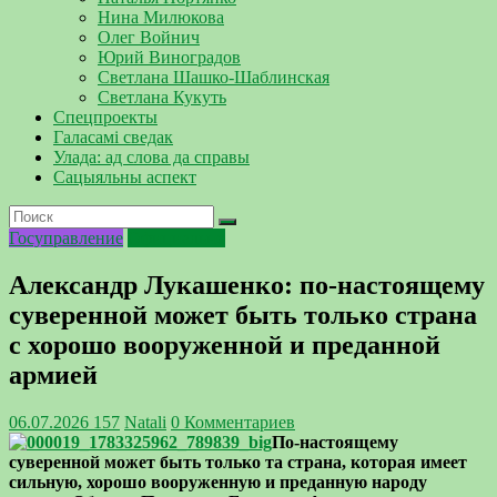
Нина Милюкова
Олег Войнич
Юрий Виноградов
Светлана Шашко-Шаблинская
Светлана Кукуть
Спецпроекты
Галасамі сведак
Улада: ад слова да справы
Сацыяльны аспект
Госуправление
Официально
Александр Лукашенко: по-настоящему
суверенной может быть только страна
с хорошо вооруженной и преданной
армией
06.07.2026
157
Natali
0 Комментариев
По-настоящему
суверенной может быть только та страна, которая имеет
сильную, хорошо вооруженную и преданную народу