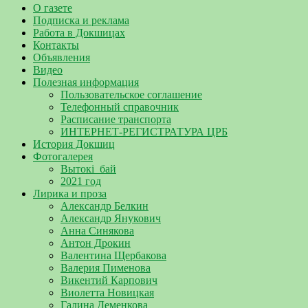
О газете
Подписка и реклама
Работа в Докшицах
Контакты
Объявления
Видео
Полезная информация
Пользовательское соглашение
Телефонный справочник
Расписание транспорта
ИНТЕРНЕТ-РЕГИСТРАТУРА ЦРБ
История Докшиц
Фотогалерея
Вытокі_бай
2021 год
Лирика и проза
Александр Белкин
Александр Янукович
Анна Синякова
Антон Дрокин
Валентина Щербакова
Валерия Пименова
Викентий Карпович
Виолетта Новицкая
Галина Деменкова