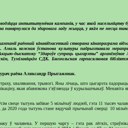
аводзіцца антытытунёвая кампанія, у час якой насельніцтву 
а павярнулася да здаровага ладу жыцця, у якім не месца тако
паніі раённай кінавідэасеткай створана кінапраграма відэ
лах. Амаль кожная ўстанова культуры падрыхтавала мера
цыю-дыскатэку “Здароўе супраць цыгарэты” арганізоўвае 
кім, Тумілавіцкім СДК. Бягомльская гарпасялковая бібліятэ
нурач раёна Аляксандр Прыгажонак
.
страху, хвалявання, трывогі. Яны лічаць, што цыгарэта падоры
нікаціну, якая абавязкова з’яўляецца ў курыльшчыкаў. Менавіта я
сім свеце тытунь забівае 5 мільёнаў людзей, гэта 11 тысяч чалав
і, да 2020 года тытунь стане вядучай прычынай смерці 10 мільёна
у ў чалавека. У першую чаргу – гэта рак лёгкіх, страўніка,