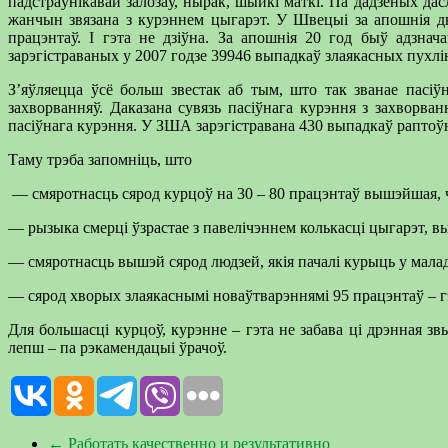
падстраўнікавай залозаў, нырак, шыйкі маткі. Па дадзеных дас
жанчын звязана з курэннем цыгарэт. У Швецыі за апошнія два
працэнтаў. І гэта не дзіўна. За апошнія 20 год быў адзн
зарэгістраваных у 2007 годзе 39946 выпадкаў злаякасных пухлін
З’яўляецца ўсё больш звестак аб тым, што так званае пасі
захворванняў. Даказана сувязь пасіўнага курэння з захворван
пасіўнага курэння. У ЗША зарэгістравана 430 выпадкаў раптоў
Таму трэба запомніць, што
— смяротнасць сярод курцоў на 30 – 80 працэнтаў вышэйшая, ч
— рызыка смерці ўзрастае з павелічэннем колькасці цыгарэт, в
— смяротнасць вышэй сярод людзей, якія пачалі курыць у мала
— сярод хворых злаякаснымі новаўтварэннямі 95 працэнтаў – гэт
Для большасці курцоў, курэнне – гэта не забава ці дрэнная зв
лепш – па рэкамендацыі ўрачоў.
←
Работать качественно и результативно