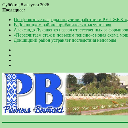
Суббота, 8 августа 2026
Последнее:
Профсоюзные награды получили работники РУП ЖКХ 
В Докшицком районе прибавилось «тысячников»
Александр Лукашенко назвал ответственных за формиров
«Пересчитаем стаж и повысим пенсию»: новая схема мо
Докшицкий район устраняет последствия непогоды