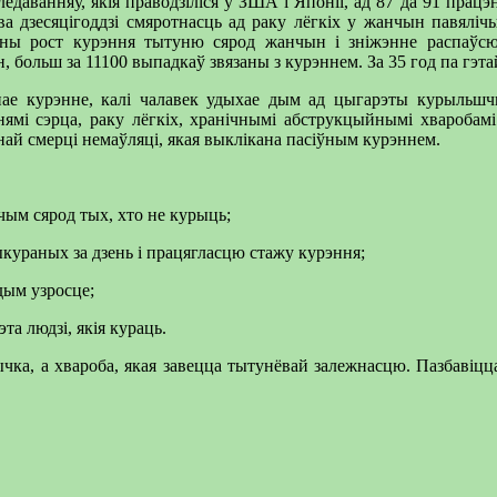
ледаванняў, якія праводзіліся ў ЗША і Японіі, ад 87 да 91 працэ
 дзесяцігоддзі смяротнасць ад раку лёгкіх у жанчын павялічы
ачаны рост курэння тытуню сярод жанчын і зніжэнне распаўс
, больш за 11100 выпадкаў звязаны з курэннем. За 35 год па гэт
ўнае курэнне, калі чалавек удыхае дым ад цыгарэты курыльшчы
нямі сэрца, раку лёгкіх, хранічнымі абструкцыйнымі хваробамі
най смерці немаўляці, якая выклікана пасіўным курэннем.
ым сярод тых, хто не курыць;
ыкураных за дзень і працягласцю стажу курэння;
дым узросце;
а людзі, якія кураць.
ычка, а хвароба, якая завецца тытунёвай залежнасцю. Пазбавіцца