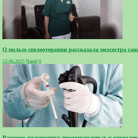
О пользе спелеотерапии рассказала медсестра са
23.06.2025
Natali
0
Раннюю диагностику предопухолевых и опухолевых