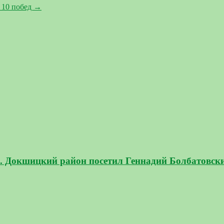
 10 побед
→
и. Докшицкий район посетил Геннадий Болбатовск