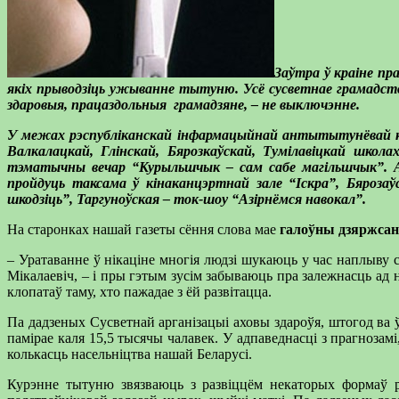
Заўтра ў краіне пр
якіх прыводзіць ужыванне тытуню. Усё сусветнае грамадств
здаровыя, працаздольныя грамадзяне, – не выключэнне.
У межах рэспубліканскай інфармацыйнай антытытунёвай кам
Валкалацкай, Глінскай, Бярозкаўскай, Тумілавіцкай шко
тэматычны вечар “Курыльшчык – сам сабе магільшчык”. Ак
пройдуць таксама ў кінаканцэртнай зале “Іскра”, Бярозаўс
шкодзіць”, Таргуноўская – ток-шоу “Азірнёмся навокал”.
На старонках нашай газеты сёння слова мае
галоўны дзяржса
– Уратаванне ў нікаціне многія людзі шукаюць у час наплыву 
Мікалаевіч, – і пры гэтым зусім забываюць пра залежнасць ад 
клопатаў таму, хто пажадае з ёй развітацца.
Па дадзеных Сусветнай арганізацыі аховы здароўя, штогод ва ў
памірае каля 15,5 тысячы чалавек. У адпаведнасці з прагнозам
колькасць насельніцтва нашай Беларусі.
Курэнне тытуню звязваюць з развіццём некаторых формаў рак