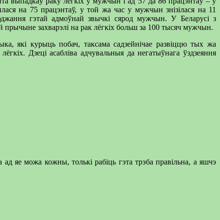
нта выпадкаў раку лёгкіх у мужчын і ад 57 да 86 працэнтаў – у
лася на 75 працэнтаў, у той жа час у мужчын знізілася на 11
юджання гэтай адмоўнай звычкі сярод мужчын. У Беларусі з
ай прычыне захварэлі на рак лёгкіх больш за 100 тысяч мужчын.
ка, які курыць побач, таксама садзейнічае развіццю тых жа
 лёгкіх. Дзеці асабліва адчувальныя да негатыўнага ўздзеяння
 ад яе можа кожны, толькі рабіць гэта трэба правільна, а яшчэ