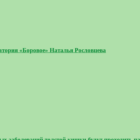
натория «Боровое» Наталья Рословцева
 заболеваний толстой кишки будут проходить паци