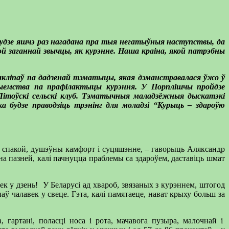
будзе яшчэ раз нагадана пра тыя негатыўныя наступствы, да
й заганнай звычцы, як курэнне. Наша краіна, якой патрэбны
акліпаў па дадзенай тэматыцы, якая дэманстравалася ўжо ў
прыемства па прафілактыцы курэння. У Порплішчы пройдзе
Літоўскі сельскі клуб. Тэматычныя маладзёжныя дыскатэкі
ка будзе праводзіць трэнінг для моладзі “Курыць – здароўю
ць спакой, душэўны камфорт і суцяшэнне, – гаворыць Аляксандр
на пазней, калі пачнуцца праблемы са здароўем, даставіць шмат
ек у дзень! У Беларусі ад хвароб, звязаных з курэннем, штогод
ў чалавек у свеце. Гэта, калі памятаеце, нават крыху больш за
 гартані, поласці носа і рота, мачавога пузыра, малочнай і