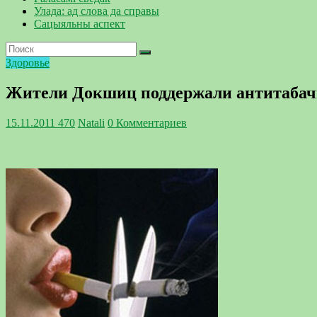
Улада: ад слова да справы
Сацыяльны аспект
Здоровье
Жители Докшиц поддержали антитаба
15.11.2011
470
Natali
0 Комментариев