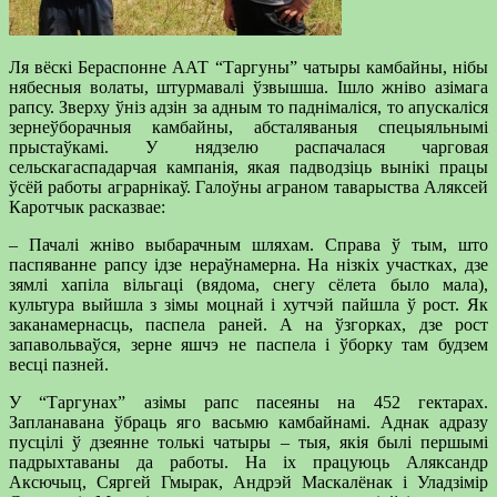
Ля вёскі Бераспонне ААТ “Таргуны” чатыры камбайны, нібы
нябесныя волаты, штурмавалі ўзвышша. Ішло жніво азімага
рапсу. Зверху ўніз адзін за адным то паднімаліся, то апускаліся
зернеўборачныя камбайны, абсталяваныя спецыяльнымі
прыстаўкамі. У нядзелю распачалася чарговая
сельскагаспадарчая кампанія, якая падводзіць вынікі працы
ўсёй работы аграрнікаў. Галоўны аграном таварыства Аляксей
Каротчык расказвае:
– Пачалі жніво выбарачным шляхам. Справа ў тым, што
паспяванне рапсу ідзе нераўнамерна. На нізкіх участках, дзе
зямлі хапіла вільгаці (вядома, снегу сёлета было мала),
культура выйшла з зімы моцнай і хутчэй пайшла ў рост. Як
заканамернасць, паспела раней. А на ўзгорках, дзе рост
запавольваўся, зерне яшчэ не паспела і ўборку там будзем
весці пазней.
У “Таргунах” азімы рапс пасеяны на 452 гектарах.
Запланавана ўбраць яго васьмю камбайнамі. Аднак адразу
пусцілі ў дзеянне толькі чатыры – тыя, якія былі першымі
падрыхтаваны да работы. На іх працуюць Аляксандр
Аксючыц, Сяргей Гмырак, Андрэй Маскалёнак і Уладзімір