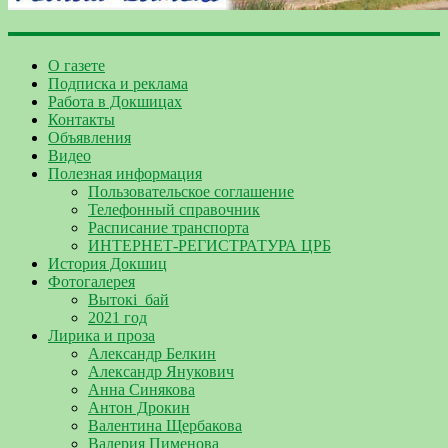
О газете
Подписка и реклама
Работа в Докшицах
Контакты
Объявления
Видео
Полезная информация
Пользовательское соглашение
Телефонный справочник
Расписание транспорта
ИНТЕРНЕТ-РЕГИСТРАТУРА ЦРБ
История Докшиц
Фотогалерея
Вытокі_бай
2021 год
Лирика и проза
Александр Белкин
Александр Янукович
Анна Синякова
Антон Дрокин
Валентина Щербакова
Валерия Пименова