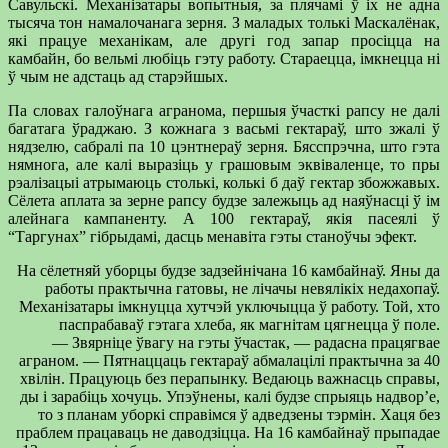
Савульскі. Механізатары вопытныя, за плячамі ў іх не адна
тысяча тон намалочанага зерня. З маладых толькі Маскалёнак,
які працуе механікам, але другі год запар просіцца на
камбайн, бо вельмі любіць гэту работу. Стараецца, імкнецца ні
ў чым не адстаць ад старэйшых.
Па словах галоўнага агранома, першыя ўчасткі рапсу не далі
багатага ўраджаю. З кожнага з васьмі гектараў, што зжалі ў
нядзелю, сабралі па 10 цэнтнераў зерня. Бясспрэчна, што гэта
нямнога, але калі выразіць у грашовым эквіваленце, то пры
рэалізацыі атрымаюць столькі, колькі б даў гектар збожжавых.
Сёлета аплата за зерне рапсу будзе залежыць ад наяўнасці ў ім
алейнага кампаненту. А 100 гектараў, якія пасеялі ў
“Таргунах” гібрыдамі, дасць менавіта гэты станоўчы эфект.
На сёлетняй уборцы будзе задзейнічана 16 камбайнаў. Яны да
работы практычна гатовы, не лічачы невялікіх недахопаў.
Механізатары імкнуцца хутчэй уключыцца ў работу. Той, хто
паспрабаваў гэтага хлеба, як магнітам цягнецца ў поле.
— Звярніце ўвагу на гэты ўчастак, — радасна працягвае
аграном. — Пятнаццаць гектараў абмалацілі практычна за 40
хвілін. Працуюць без перапынку. Ведаюць важнасць справы,
ды і зарабіць хочуць. Упэўнены, калі будзе спрыяць надвор’е,
то з планам уборкі справімся ў адведзены тэрмін. Хаця без
праблем працаваць не даводзіцца. На 16 камбайнаў прыпадае