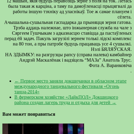
12 машын, якія будуць перавозіць зерне з поля на ток. Летась
была такая ж карціна, а таму па дамоўленасці прыцягвалі да
работы іншую тэхніку ад уласнікаў. Тое ж самае плануем і
сёлета.
Ачышальна-сушыльная гаспадарка да прыняцця зерня гатова.
Трэба аддаць належнае, што інжынерная служба на чале з
Сяргеем Гушчыкам з адказнасцю ставіцца да пастаўленых
перад ёй задач. Пакуль загрузілі зернем толькі лідскі комплекс
на 80 тон, а пры патрэбе будуць працаваць усе 4 сушылкі.
Нэлі БЯЛЯЎСКАЯ.
НА ЗДЫМКУ: на разгрузцы рапсу (справа налева) камбайнер
Андрэй Маскалёнак і вадзіцель “МАЗа” Анатоль Трус.
Фота А. Варанковіча
.
←
Первое место заняли докшичанки в обласном этапе
международного танцевального фестиваля «Огонь
танца-2014»
В фермерском хозяйстве «ЛайкПОЛ» Докшицкого
района создан лагерь труда и отдыха для детей
→
Вам может понравиться