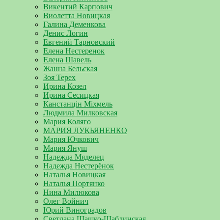
Викентий Карпович
Виолетта Новицкая
Галина Деменкова
Денис Логин
Евгений Тарновский
Елена Нестеренок
Елена Шавель
Жанна Бельская
Зоя Терех
Ирина Козел
Ирина Сесицкая
Канстанцін Міхмель
Людмила Милковская
Мария Коляго
МАРИЯ ЛУКЬЯНЕНКО
Мария Ючкович
Мария Януш
Надежда Мяделец
Надежда Нестерёнок
Наталья Новицкая
Наталья Портянко
Нина Милюкова
Олег Войнич
Юрий Виноградов
Светлана Шашко-Шаблинская