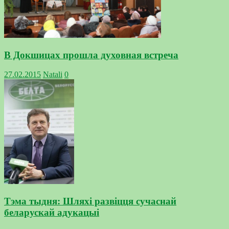
В Докшицах прошла духовная встреча
27.02.2015
Natali
0
Тэма тыдня: Шляхі развіцця сучаснай
беларускай адукацыі