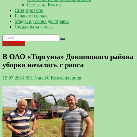
Светлана Кукуть
Спецпроекты
Галасамі сведак
Улада: ад слова да справы
Сацыяльны аспект
Актуально
В ОАО «Торгуны» Докшицкого района
уборка началась с рапса
15.07.2014
591
Natali
0 Комментариев